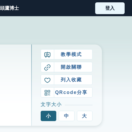
頭鷹博士
登入
教學模式
開啟關聯
列入收藏
QRcode分享
文字大小
小
中
大