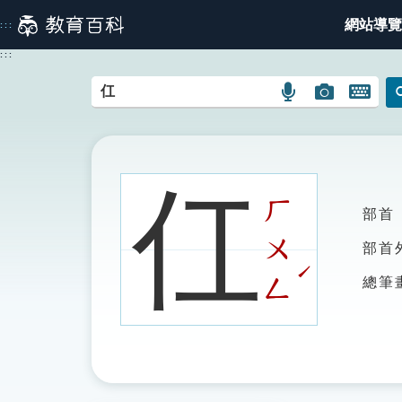
跳
網站導覽
:::
到
主
:::
要
內
語
圖
開
容
言
片
啟
搜
搜
鍵
尋
尋
盤
圖
圖
圖
仜
示
示
示
ㄏ
部首
ㄨ
部首
ˊ
ㄥ
總筆