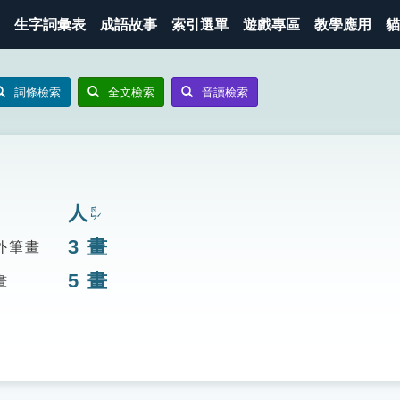
生字詞彙表
成語故事
索引選單
遊戲專區
教學應用
貓
詞條檢索
全文檢索
音讀檢索
人
ㄖㄣˊ
3
畫
外筆畫
5
畫
畫