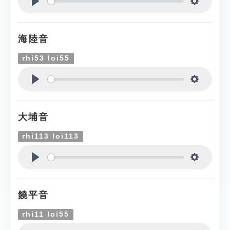
Play
Settings
海陸音
rhi53 loi55
Play
Settings
大埔音
rhi113 loi113
Play
Settings
饒平音
rhi11 loi55