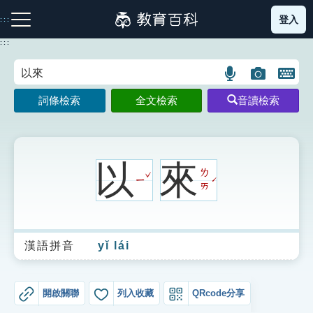
跳
登入
:::
到
主
:::
要
內
語
圖
開
容
注音索引圖示
筆畫索引圖示
部首索引表圖示
言
片
啟
詞條檢索
全文檢索
音讀檢索
搜
搜
鍵
尋
尋
盤
圖
圖
圖
示
示
示
以
來
ˇ
ㄌ
ㄧ
ˊ
ㄞ
網站導覽
漢語拼音
yǐ lái
生字詞彙表
成語故事
開啟關聯
列入收藏
QRcode分享