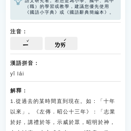
語文研究者。若您是為小學、國中、高中
（職）的學習或教學，建議您優先使用
《國語小字典》或《國語辭典簡編本》。
注音：
ㄧ
ㄌㄞ
漢語拼音：
yǐ lái
解釋：
1.從過去的某時間直到現在。如：「十年
以來」。《左傳．昭公十三年》：「志業
於好，講禮於等，示威於眾，昭明於神，