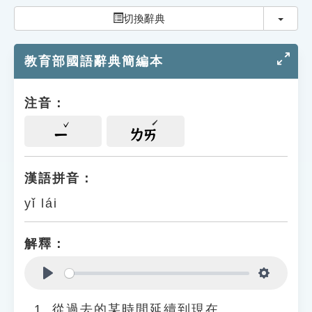
索引選單
切換
切換辭典
知識索引
教育部國語辭典簡編本
單字索引
生命大百科索引
注音：
遊戲專區
ㄧ
ㄌㄞ
教學應用
漢語拼音：
yǐ lái
貓頭鷹博士
解釋：
Play
Settings
從過去的某時間延續到現在。