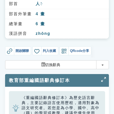
索引選單
部首
人
ㄖㄣˊ
知識索引
部首外筆畫
4
畫
單字索引
總筆畫
6
畫
生命大百科索引
漢語拼音
zhōng
遊戲專區
開啟關聯
列入收藏
QRcode分享
教學應用
切換
切換辭典
貓頭鷹博士
教育部重編國語辭典修訂本
《重編國語辭典修訂本》為歷史語言辭
典，主要記錄語言使用歷程，適用對象為
語文研究者。若您是為小學、國中、高中
（職）的學習或教學，建議您優先使用