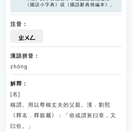
《國語小字典》或《國語辭典簡編本》。
注音：
ㄓㄨㄥ
漢語拼音：
zhōng
解釋：
[名]
稱謂。用以尊稱丈夫的父親。漢．劉熙
《釋名．釋親屬》：「俗或謂舅曰章，又
曰伀。」