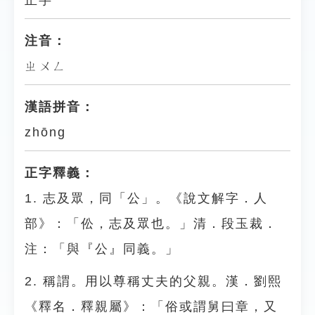
正字
注音：
ㄓㄨㄥ
漢語拼音：
zhōng
正字釋義：
1. 志及眾，同「公」。《說文解字．人
部》：「伀，志及眾也。」清．段玉裁．
注：「與『公』同義。」
2. 稱謂。用以尊稱丈夫的父親。漢．劉熙
《釋名．釋親屬》：「俗或謂舅曰章，又