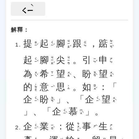
ㄑㄧ
解釋：
提
起
腳
跟
，
踮
ㄐㄧㄠˇ
ㄉㄧㄢˋ
ㄊㄧˊ
ㄑㄧˇ
ㄍㄣ
起
腳
尖
。
引
申
ㄐㄧㄠˇ
ㄐㄧㄢ
ㄑㄧˇ
ㄧㄣˇ
ㄕㄣ
為
希
望
、
盼
望
ㄨㄟˊ
ㄨㄤˋ
ㄆㄢˋ
ㄨㄤˋ
ㄒㄧ
的
意
思
。
如
：「
˙ㄉㄜ
ㄖㄨˊ
˙ㄙ
ㄧˋ
企
盼
」、「
企
望
ㄑㄧˋ
ㄆㄢˋ
ㄑㄧˋ
ㄨㄤˋ
」、「
企
慕
」。
ㄑㄧˋ
ㄇㄨˋ
企
業
：
從
事
生
ㄘㄨㄥˊ
ㄑㄧˋ
ㄧㄝˋ
ㄕㄥ
ㄕˋ