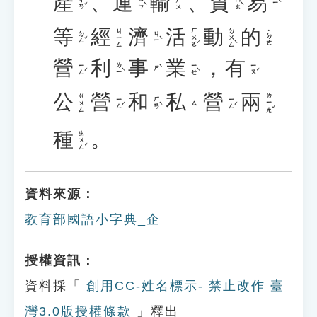
產
、
運
輸
、
貿
易
ㄔㄢˇ
ㄩㄣˋ
ㄇㄠˋ
ㄕㄨ
ㄧˋ
等
經
濟
活
動
的
ㄏㄨㄛˊ
ㄉㄨㄥˋ
ㄐㄧㄥ
˙ㄉㄜ
ㄉㄥˇ
ㄐㄧˋ
營
利
事
業
，
有
ㄧㄥˊ
ㄌㄧˋ
ㄧㄝˋ
ㄧㄡˇ
ㄕˋ
公
營
和
私
營
兩
ㄌㄧㄤˇ
ㄍㄨㄥ
ㄧㄥˊ
ㄏㄢˋ
ㄧㄥˊ
ㄙ
種
。
ㄓㄨㄥˇ
資料來源：
教育部國語小字典_企
授權資訊：
資料採「
創用CC-姓名標示- 禁止改作 臺
灣3.0版授權條款
」釋出