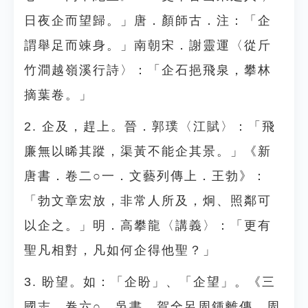
日夜企而望歸。」唐．顏師古．注：「企
謂舉足而竦身。」南朝宋．謝靈運〈從斤
竹澗越嶺溪行詩〉：「企石挹飛泉，攀林
摘葉卷。」
2. 企及，趕上。晉．郭璞〈江賦〉：「飛
廉無以睎其蹤，渠黃不能企其景。」《新
唐書．卷二○一．文藝列傳上．王勃》：
「勃文章宏放，非常人所及，炯、照鄰可
以企之。」明．高攀龍〈講義〉：「更有
聖凡相對，凡如何企得他聖？」
3. 盼望。如：「企盼」、「企望」。《三
國志．卷六○．吳書．賀全呂周鍾離傳．周