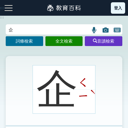
跳
登入
:::
到
主
:::
要
內
語
圖
開
容
注音索引圖示
筆畫索引圖示
部首索引表圖示
言
片
啟
詞條檢索
全文檢索
音讀檢索
搜
搜
鍵
尋
尋
盤
圖
圖
圖
示
示
示
企
ㄑ
網站導覽
ˋ
ㄧ
生字詞彙表
成語故事