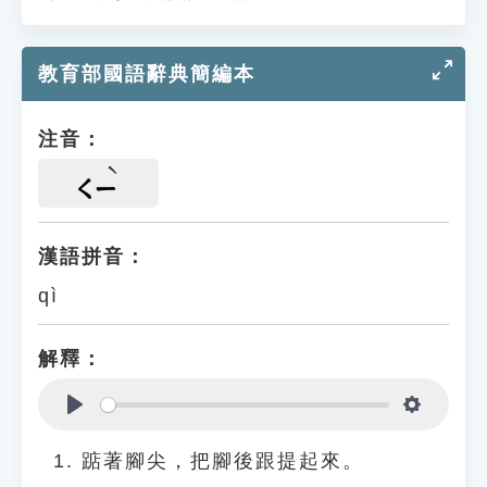
教育部國語辭典簡編本
注音：
ㄑㄧ
漢語拼音：
qì
解釋：
Play
Settings
踮著腳尖，把腳後跟提起來。