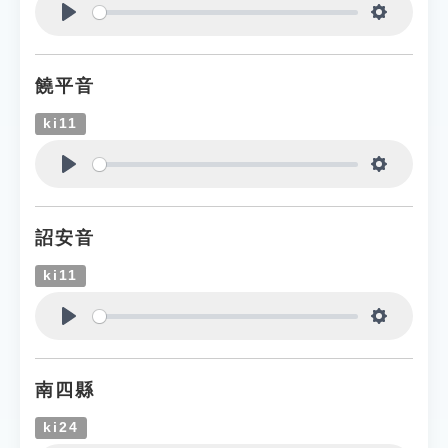
Play
Settings
饒平音
ki11
Play
Settings
詔安音
ki11
Play
Settings
南四縣
ki24