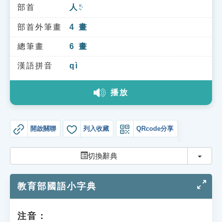
索引選單
部首
人
ㄖㄣˊ
知識索引
部首外筆畫
4
畫
單字索引
總筆畫
6
畫
生命大百科索引
漢語拼音
qì
播放
遊戲專區
教學應用
開啟關聯
列入收藏
QRcode分享
貓頭鷹博士
切換
切換辭典
教育部國語小字典
注音：