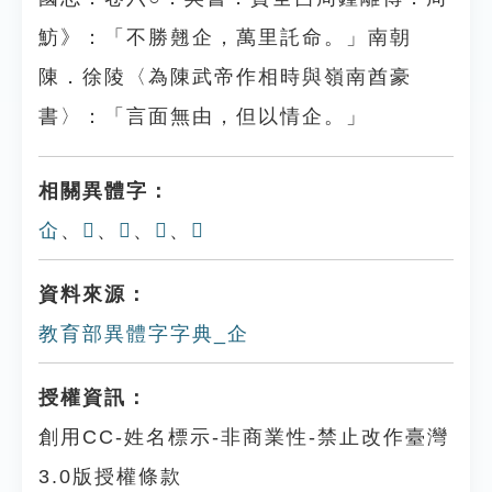
魴》：「不勝翹企，萬里託命。」南朝
陳．徐陵〈為陳武帝作相時與嶺南酋豪
書〉：「言面無由，但以情企。」
相關異體字：
仚
、
𠈮
、
𧾺
、
𧿍
、
𨀣
資料來源：
教育部異體字字典_企
授權資訊：
創用CC-姓名標示-非商業性-禁止改作臺灣
3.0版授權條款