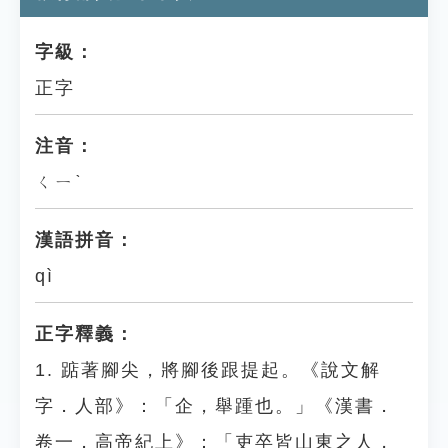
字級：
正字
注音：
ㄑㄧˋ
漢語拼音：
qì
正字釋義：
1. 踮著腳尖，將腳後跟提起。《說文解
字．人部》：「企，舉踵也。」《漢書．
卷一．高帝紀上》：「吏卒皆山東之人，