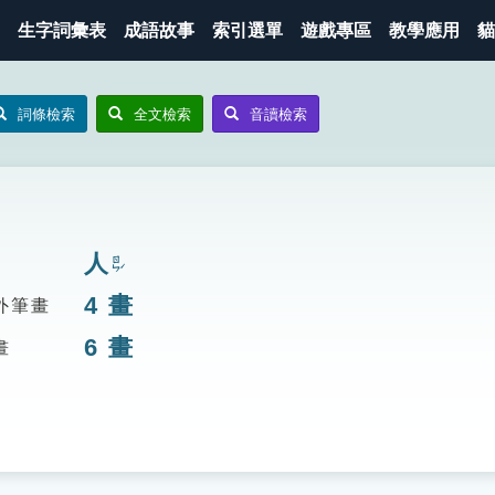
生字詞彙表
成語故事
索引選單
遊戲專區
教學應用
貓
詞條檢索
全文檢索
音讀檢索
人
ㄖㄣˊ
4
畫
外筆畫
6
畫
畫