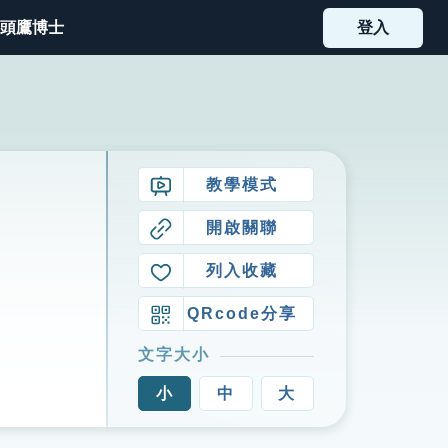
頭鷹博士
登入
教學模式
開啟關聯
列入收藏
QRcode分享
文字大小
小
中
大