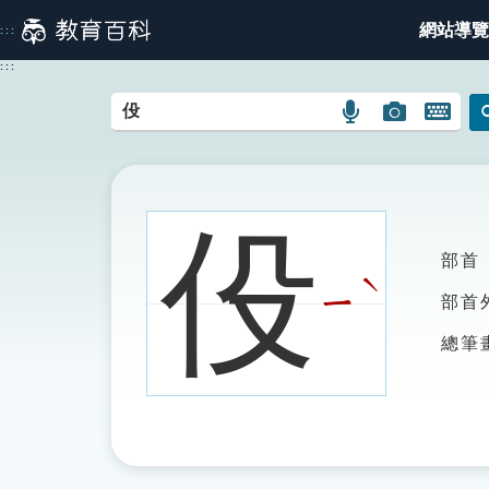
跳
網站導覽
:::
到
主
:::
要
內
語
圖
開
容
言
片
啟
搜
搜
鍵
尋
尋
盤
圖
圖
圖
伇
示
示
示
部首
ˋ
ㄧ
部首
總筆