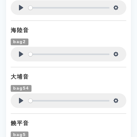
Play
Settings
海陸音
bag2
Play
Settings
大埔音
bag54
Play
Settings
饒平音
bag5