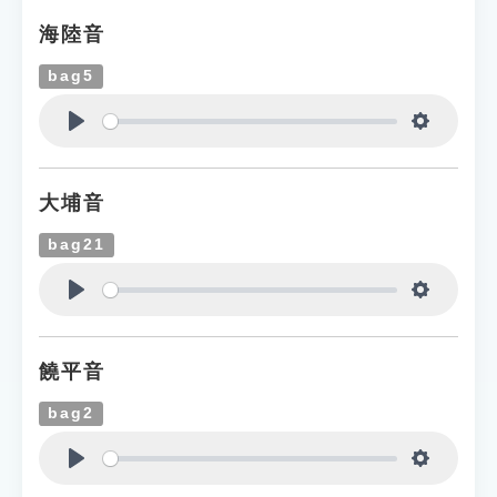
海陸音
bag5
Play
Settings
大埔音
bag21
Play
Settings
饒平音
bag2
Play
Settings