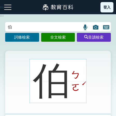
跳
登入
:::
到
主
:::
要
內
語
圖
開
容
注音索引圖示
筆畫索引圖示
部首索引表圖示
言
片
啟
詞條檢索
全文檢索
音讀檢索
搜
搜
鍵
尋
尋
盤
圖
圖
圖
示
示
示
伯
ㄅ
網站導覽
ˊ
ㄛ
生字詞彙表
成語故事