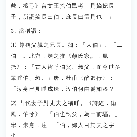
戴．檀弓》言文王捨伯邑考，是嫡妃長
子，所謂嫡長曰伯，庶長曰孟是也。」
3. 當稱謂：
⑴ 尊稱父親之兄長。如：「大伯」、「二
伯」。北齊．顏之推《顏氏家訓．風
操》：「古人皆呼伯父、叔父，而今世多
單呼伯、叔。」唐．杜甫〈醉歌行〉：
「汝身已見唾成珠，汝伯何由髮如漆？」
⑵ 古代妻子對丈夫之稱呼。《詩經．衛
風．伯兮》：「伯也執殳，為王前驅。」
宋．朱熹．注：「伯，婦人目其夫之字
也。」