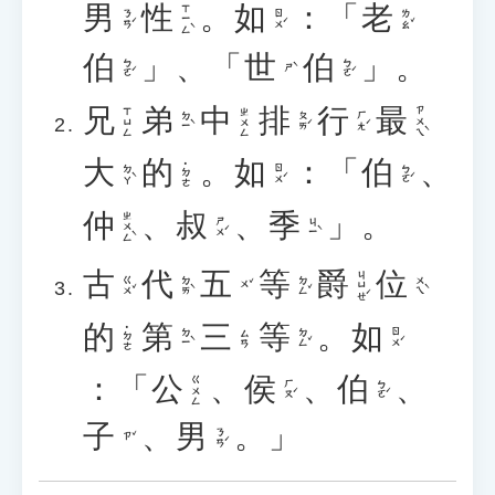
男
性
。
如
：「
老
ㄒㄧㄥˋ
ㄋㄢˊ
ㄖㄨˊ
ㄌㄠˇ
伯
」、「
世
伯
」。
ㄅㄛˊ
ㄅㄛˊ
ㄕˋ
兄
弟
中
排
行
最
ㄗㄨㄟˋ
ㄒㄩㄥ
ㄓㄨㄥ
ㄉㄧˋ
ㄆㄞˊ
ㄏㄤˊ
大
的
。
如
：「
伯
、
˙ㄉㄜ
ㄉㄚˋ
ㄖㄨˊ
ㄅㄛˊ
仲
、
叔
、
季
」。
ㄓㄨㄥˋ
ㄕㄨˊ
ㄐㄧˋ
古
代
五
等
爵
位
ㄐㄩㄝˊ
ㄍㄨˇ
ㄉㄞˋ
ㄉㄥˇ
ㄨㄟˋ
ㄨˇ
的
第
三
等
。
如
˙ㄉㄜ
ㄉㄧˋ
ㄉㄥˇ
ㄖㄨˊ
ㄙㄢ
：「
公
、
侯
、
伯
、
ㄍㄨㄥ
ㄏㄡˊ
ㄅㄛˊ
子
、
男
。」
ㄋㄢˊ
ㄗˇ