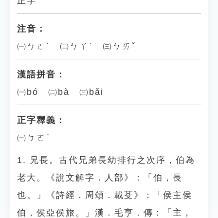
正字
注音：
㈠ㄅㄛˊ ㈡ㄅㄚˋ ㈢ㄅㄞˇ
漢語拼音：
㈠bó ㈡bà ㈢bǎi
正字釋義：
㈠ㄅㄛˊ
1. 兄長。古代兄弟長幼排行之次序，伯為
老大。《說文解字．人部》：「伯，長
也。」《詩經．周頌．載芟》：「侯主侯
伯，侯亞侯旅。」漢．毛亨．傳：「主，