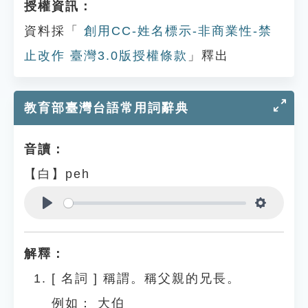
授權資訊：
資料採「
創用CC-姓名標示-非商業性-禁
止改作 臺灣3.0版授權條款
」釋出
教育部臺灣台語常用詞辭典
音讀：
【白】peh
Play
Settings
解釋：
[
名詞
]
稱謂。稱父親的兄長。
例如：
大伯