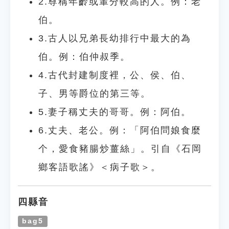
2.尊稱年齡或輩分較高的人。例：老
伯。
3.古人以兄弟長幼排行中最大的為
伯。例：伯仲叔季。
4.古代封建制度裡，公、侯、伯、
子、男等爵位的第三等。
5.妻子稱丈夫的哥哥。例：阿伯。
6.丈夫、老公。例：「阿伯問娘食麼
个，愛食豬腸炒薑絲」。引自《石岡
鄉客語歌謠》＜病子歌＞。
四縣音
bag5