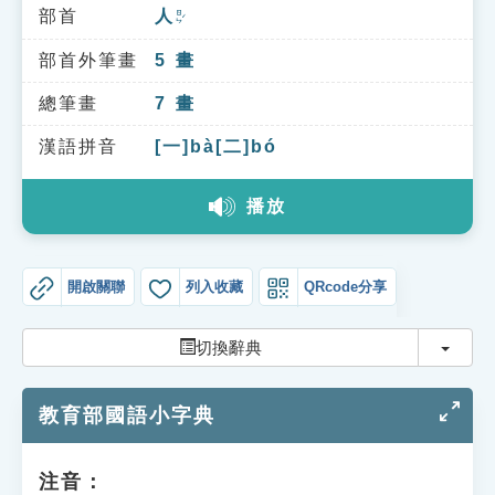
索引選單
部首
人
ㄖㄣˊ
知識索引
部首外筆畫
5
畫
單字索引
總筆畫
7
畫
生命大百科索引
漢語拼音
[一]bà[二]bó
播放
遊戲專區
教學應用
開啟關聯
列入收藏
QRcode分享
貓頭鷹博士
切換
切換辭典
教育部國語小字典
注音：