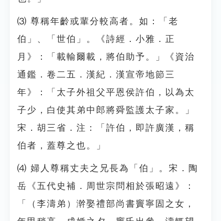
⑶ 尊稱年齡或輩分較高者。如：「老
伯」、「世伯」。《詩經．小雅．正
月》：「載輸爾載，將伯助予。」《資治
通鑑．卷二五．漢紀．漢宣帝地節三
年》：「太子外祖父平恩侯許伯，以為太
子少，白使其弟中郎將舜監護太子家。」
宋．胡三省．注：「許伯，即許廣漢，稱
伯者，蓋尊之也。」
⑷ 婦人尊稱丈夫之兄長為「伯」。宋．陶
岳《五代史補．周世宗問相於張昭遠》：
「（李濤弟）澣娶禮部尚書竇寧固之女，