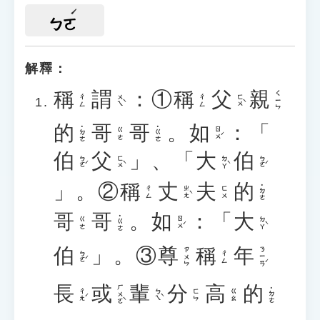
ㄅㄛ
解釋：
稱
謂
：①
稱
父
親
ㄑㄧㄣ
ㄨㄟˋ
ㄈㄨˋ
ㄔㄥ
ㄔㄥ
的
哥
哥
。
如
：「
˙ㄉㄜ
˙ㄍㄜ
ㄖㄨˊ
ㄍㄜ
伯
父
」、「
大
伯
ㄅㄛˊ
ㄈㄨˋ
ㄉㄚˋ
ㄅㄛˊ
」。②
稱
丈
夫
的
˙ㄉㄜ
ㄓㄤˋ
ㄔㄥ
ㄈㄨ
哥
哥
。
如
：「
大
˙ㄍㄜ
ㄖㄨˊ
ㄉㄚˋ
ㄍㄜ
伯
」。③
尊
稱
年
ㄋㄧㄢˊ
ㄗㄨㄣ
ㄅㄛˊ
ㄔㄥ
長
或
輩
分
高
的
ㄏㄨㄛˋ
˙ㄉㄜ
ㄔㄤˊ
ㄅㄟˋ
ㄈㄣ
ㄍㄠ