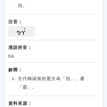
伯。
注音：
ㄅㄚ
漢語拼音：
bà
解釋：
古代稱諸侯的盟主為「伯」。通
「霸」。
資料來源：