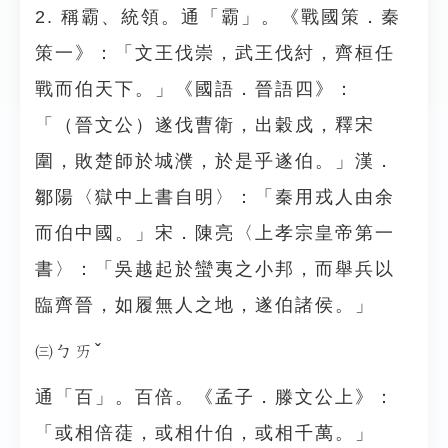
2. 稱霸、統領。通「霸」。《戰國策．秦
策一》：「文王伐崇，武王伐紂，齊桓任
戰而伯天下。」《國語．晉語四》：
「（晉文公）遂伐曹衛，出穀戍，釋宋
圍，敗楚師於城濮，於是乎遂伯。」漢．
鄒陽〈獄中上書自明〉：「秦用戎人由余
而伯中國。」宋．陳亮〈上孝宗皇帝第一
書〉：「吳越起於蠻夷之小邦，而舉兵以
臨齊晉，如履無人之地，遂伯諸侯。」
㈢ㄅㄞˇ
通「百」。百倍。《孟子．滕文公上》：
「或相倍蓗，或相什伯，或相千萬。」