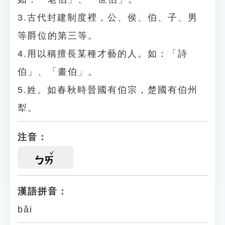
3.古代封建制度裡，公、侯、伯、子、男
等爵位的第三等。
4.用以稱擅長某種才藝的人。如：「詩
伯」、「畫伯」。
5.姓。如春秋時晉國有伯宗，楚國有伯州
犁。
注音：
ㄅㄞ
漢語拼音：
bǎi