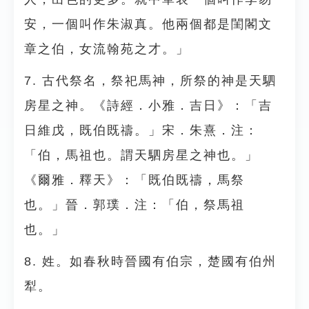
安，一個叫作朱淑真。他兩個都是閨閣文
章之伯，女流翰苑之才。」
7. 古代祭名，祭祀馬神，所祭的神是天駟
房星之神。《詩經．小雅．吉日》：「吉
日維戊，既伯既禱。」宋．朱熹．注：
「伯，馬祖也。謂天駟房星之神也。」
《爾雅．釋天》：「既伯既禱，馬祭
也。」晉．郭璞．注：「伯，祭馬祖
也。」
8. 姓。如春秋時晉國有伯宗，楚國有伯州
犁。