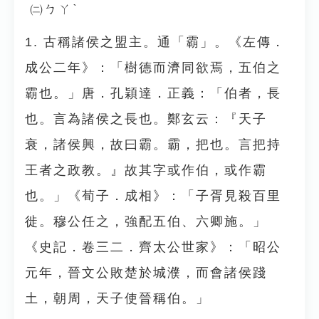
㈡ㄅㄚˋ
1. 古稱諸侯之盟主。通「霸」。《左傳．
成公二年》：「樹德而濟同欲焉，五伯之
霸也。」唐．孔穎達．正義：「伯者，長
也。言為諸侯之長也。鄭玄云：『天子
衰，諸侯興，故曰霸。霸，把也。言把持
王者之政教。』故其字或作伯，或作霸
也。」《荀子．成相》：「子胥見殺百里
徙。穆公任之，強配五伯、六卿施。」
《史記．卷三二．齊太公世家》：「昭公
元年，晉文公敗楚於城濮，而會諸侯踐
土，朝周，天子使晉稱伯。」