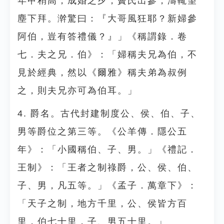
年甲稍高，成婚之夕，竇氏出參，濤輒望
塵下拜。澣驚曰：『大哥風狂耶？新婦參
阿伯，豈有答禮儀？』」《稱謂錄．卷
七．夫之兄．伯》：「婦稱夫兄為伯，不
見於經典，然以《爾雅》稱夫弟為叔例
之，則夫兄亦可為伯耳。」
4. 爵名。古代封建制度公、侯、伯、子、
男等爵位之第三等。《公羊傳．隱公五
年》：「小國稱伯、子、男。」《禮記．
王制》：「王者之制祿爵，公、侯、伯、
子、男，凡五等。」《孟子．萬章下》：
「天子之制，地方千里，公、侯皆方百
里，伯七十里，子、男五十里。」