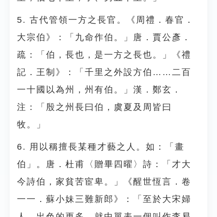
5. 古代管領一方之長官。《周禮．春官．
大宗伯》：「九命作伯。」唐．賈公彥．
疏：「伯，長也，是一方之長也。」《禮
記．王制》：「千里之外設方伯……二百
一十國以為州，州有伯。」漢．鄭玄．
注：「殷之州長曰伯，虞夏及周皆曰
牧。」
6. 用以稱擅長某種才藝之人。如：「畫
伯」。唐．杜甫〈贈畢四曜〉詩：「才大
今詩伯，家貧苦宦卑。」《醒世恆言．卷
一一．蘇小妹三難新郎》：「至於大宋婦
人，出色的更多。就中單表一個叫作李易