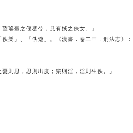
。
「望瑤臺之偃蹇兮，見有娀之佚女。」
：「佚樂」、「佚遊」。《漢書．卷二三．刑法志》
之憂則思，思則出度；樂則淫，淫則生佚。」