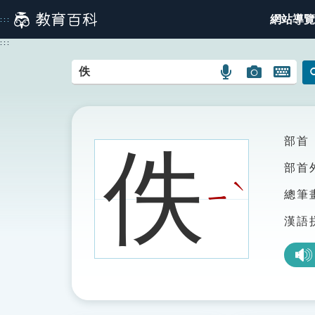
跳
網站導覽
:::
到
主
:::
要
內
語
圖
開
容
言
片
啟
搜
搜
鍵
尋
尋
盤
圖
圖
圖
部首
佚
示
示
示
部首
ˋ
ㄧ
總筆
漢語