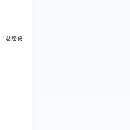
：「忿怒傷