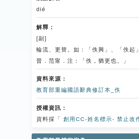
dié
解釋：
[副]
輪流、更替。如：「佚興」、「佚起
晉．范甯．注：「佚，猶更也。」
資料來源：
教育部重編國語辭典修訂本_佚
授權資訊：
資料採「
創用CC-姓名標示- 禁止改