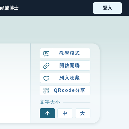
頭鷹博士
登入
教學模式
開啟關聯
列入收藏
QRcode分享
文字大小
小
中
大