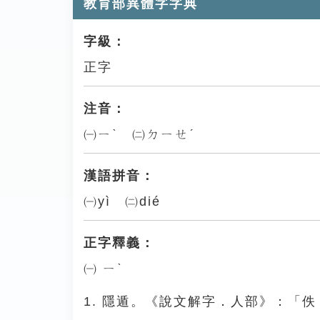
教育部異體字字典
字級：
正字
注音：
㈠ㄧˋ ㈡ㄉㄧㄝˊ
漢語拼音：
㈠yì ㈡dié
正字釋義：
㈠ ㄧˋ
1. 隱遁。《說文解字．人部》：「