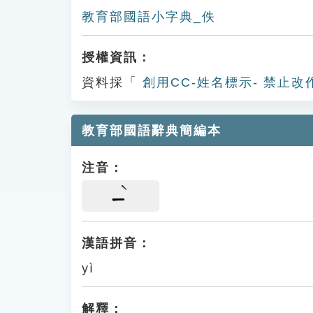
教育部國語小字典_佚
授權資訊：
資料採「
創用CC-姓名標示- 禁止改
教育部國語辭典簡編本
注音：
ㄧ
漢語拼音：
yì
解釋：