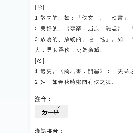
[形]
1.散失的。如：「佚文」、「佚書」
2.美好的。《楚辭．屈原．離騷》：
3.放蕩的、放縱的。通「逸」。如
人，男女淫佚，吏為姦臧。」
[名]
1.過失。《商君書．開塞》：「夫民
2.姓。如春秋時鄭國有佚之狐。
注音：
ㄉㄧㄝ
漢語拼音：