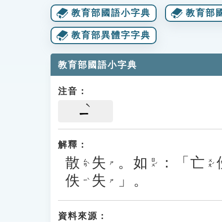
教育部國語小字典
教育部
教育部異體字字典
教育部國語小字典
注音：
ㄧ
解釋：
散
失
。
如
：「
亡
ㄙㄢˋ
ㄖㄨˊ
ㄨㄤˊ
ㄕ
佚
失
」。
ㄧˋ
ㄕ
資料來源：