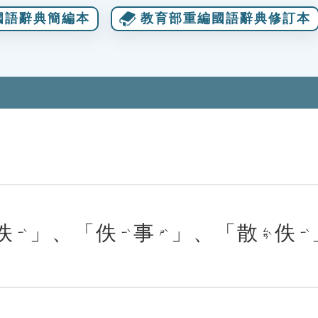
國語辭典簡編本
教育部重編國語辭典修訂本
佚
」、「
佚
事
」、「
散
佚
ㄙㄢˋ
ㄧˋ
ㄧˋ
ㄕˋ
ㄧˋ