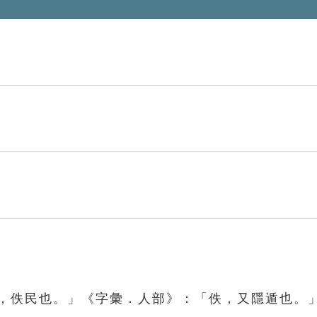
佚，佚民也。」《字彙．人部》：「佚，又隱遁也。