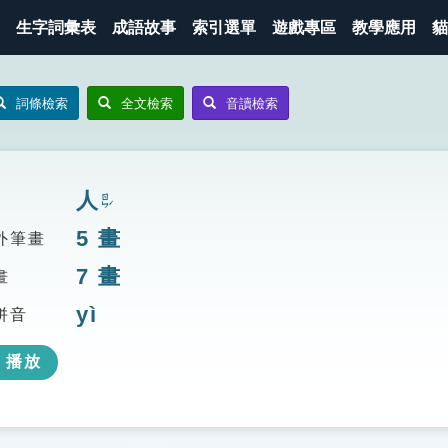
生字詞彙表
成語故事
索引選單
遊戲專區
教學應用
貓
詞條檢索
全文檢索
音讀檢索
人
ㄖㄣˊ
5
畫
外筆畫
7
畫
畫
yì
拼音
播放