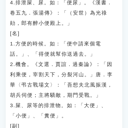
4.排泄屎、尿。如：「便尿」。《漢書．
卷五九．張湯傳》：「（安世）為光祿
勛，郎有醉小便殿上。」
[名]
1.方便的時候。如：「便中請來個電
話。」、「得便就幫你送過去。」
2.機會。《文選．賈誼．過秦論》：「因
利乘便，宰割天下，分裂河山。」唐．李
華〈弔古戰場文〉：「吾想夫北風振漢，
胡兵伺便；主將驕敵，期門受戰。」
3.屎、尿等的排泄物。如：「大便」、
「小便」、「糞便」。
[副]