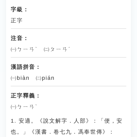
字級：
正字
注音：
㈠ㄅㄧㄢˋ ㈡ㄆㄧㄢˊ
漢語拼音：
㈠biàn ㈡pián
正字釋義：
㈠ㄅㄧㄢˋ
1. 安適。《說文解字．人部》：「便，安
也。」《漢書．卷七九．馮奉世傳》：