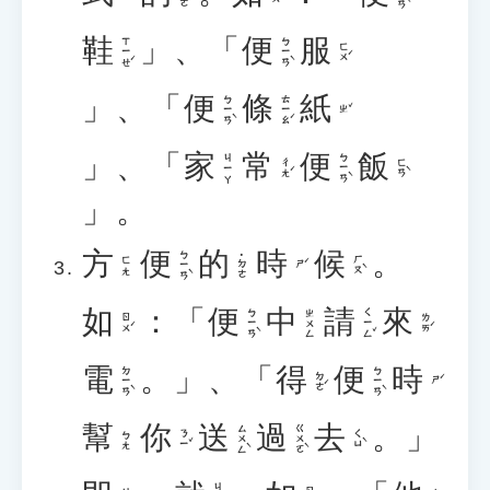
鞋
」、「
便
服
ㄒㄧㄝˊ
ㄅㄧㄢˋ
ㄈㄨˊ
」、「
便
條
紙
ㄅㄧㄢˋ
ㄊㄧㄠˊ
ㄓˇ
」、「
家
常
便
飯
ㄅㄧㄢˋ
ㄐㄧㄚ
ㄔㄤˊ
ㄈㄢˋ
」。
方
便
的
時
候
。
ㄅㄧㄢˋ
˙ㄉㄜ
ㄏㄡˋ
ㄈㄤ
ㄕˊ
如
：「
便
中
請
來
ㄅㄧㄢˋ
ㄑㄧㄥˇ
ㄓㄨㄥ
ㄖㄨˊ
ㄌㄞˊ
電
。」、「
得
便
時
ㄉㄧㄢˋ
ㄅㄧㄢˋ
ㄉㄜˊ
ㄕˊ
幫
你
送
過
去
。」
ㄙㄨㄥˋ
ㄍㄨㄛˋ
ㄋㄧˇ
ㄑㄩˋ
ㄅㄤ