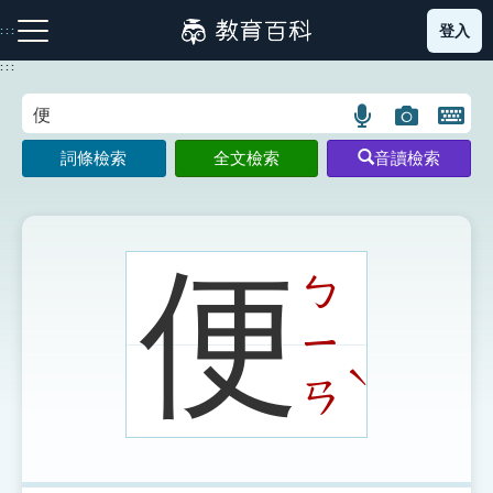
跳
登入
:::
到
主
:::
要
內
語
圖
開
容
注音索引圖示
筆畫索引圖示
部首索引表圖示
言
片
啟
詞條檢索
全文檢索
音讀檢索
搜
搜
鍵
尋
尋
盤
圖
圖
圖
示
示
示
便
ㄅ
ㄧ
網站導覽
ˋ
ㄢ
生字詞彙表
成語故事