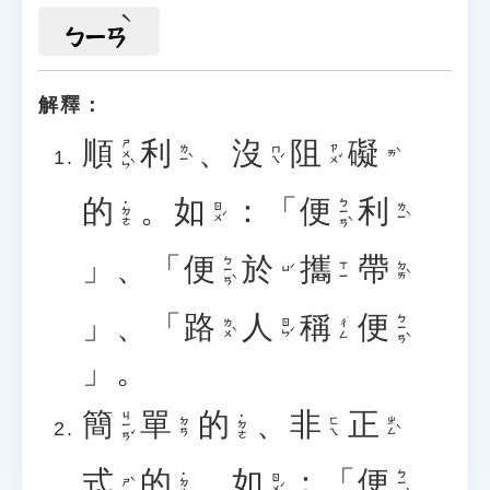
ㄅㄧㄢ
解釋：
順
利
、
沒
阻
礙
ㄕㄨㄣˋ
ㄌㄧˋ
ㄇㄟˊ
ㄗㄨˇ
ㄞˋ
的
。
如
：「
便
利
ㄅㄧㄢˋ
˙ㄉㄜ
ㄖㄨˊ
ㄌㄧˋ
」、「
便
於
攜
帶
ㄅㄧㄢˋ
ㄉㄞˋ
ㄒㄧ
ㄩˊ
」、「
路
人
稱
便
ㄅㄧㄢˋ
ㄌㄨˋ
ㄖㄣˊ
ㄔㄥ
」。
簡
單
的
、
非
正
ㄐㄧㄢˇ
˙ㄉㄜ
ㄓㄥˋ
ㄉㄢ
ㄈㄟ
式
的
。
如
：「
便
ㄅㄧㄢˋ
˙ㄉㄜ
ㄖㄨˊ
ㄕˋ