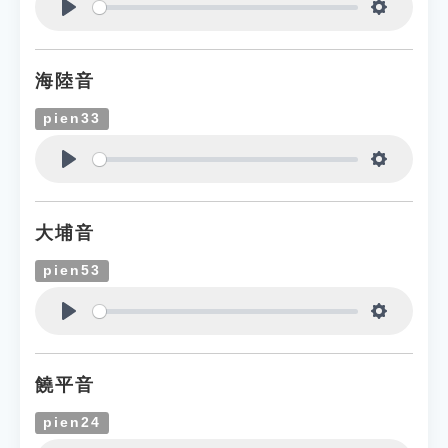
Play
Settings
海陸音
pien33
Play
Settings
大埔音
pien53
Play
Settings
饒平音
pien24