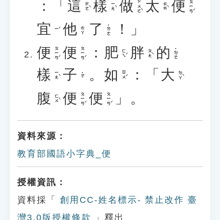
：「
這
樣
做
太
便
ㄗㄨㄛˋ
ㄆㄧㄢˊ
ㄓㄜˋ
ㄧㄤˋ
ㄊㄞˋ
宜
他
了
！」
˙ㄌㄜ
ㄊㄚ
ㄧˊ
便
便
：
肥
胖
的
ㄆㄧㄢˊ
ㄆㄧㄢˊ
˙ㄉㄜ
ㄈㄟˊ
ㄆㄤˋ
樣
子
。
如
：「
大
ㄧㄤˋ
ㄖㄨˊ
ㄉㄚˋ
˙ㄗ
腹
便
便
」。
ㄆㄧㄢˊ
ㄆㄧㄢˊ
ㄈㄨˋ
資料來源：
教育部國語小字典_便
授權資訊：
資料採「
創用CC-姓名標示- 禁止改作 臺
灣3.0版授權條款
」釋出