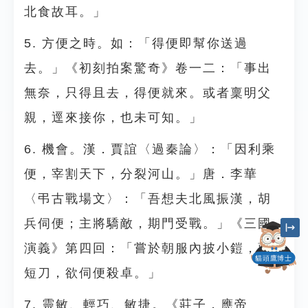
北食故耳。」
5. 方便之時。如：「得便即幫你送過
去。」《初刻拍案驚奇》卷一二：「事出
無奈，只得且去，得便就來。或者稟明父
親，逕來接你，也未可知。」
6. 機會。漢．賈誼〈過秦論〉：「因利乘
便，宰割天下，分裂河山。」唐．李華
〈弔古戰場文〉：「吾想夫北風振漢，胡
兵伺便；主將驕敵，期門受戰。」《三國
演義》第四回：「嘗於朝服內披小鎧，藏
貓頭鷹博士
短刀，欲伺便殺卓。」
7. 靈敏、輕巧、敏捷。《莊子．應帝