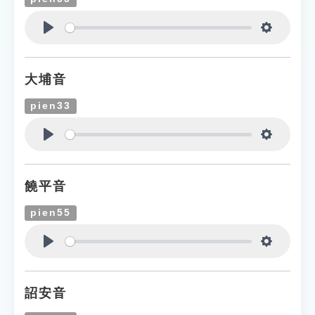
Play
Settings
大埔音
pien33
Play
Settings
饒平音
pien55
Play
Settings
詔安音