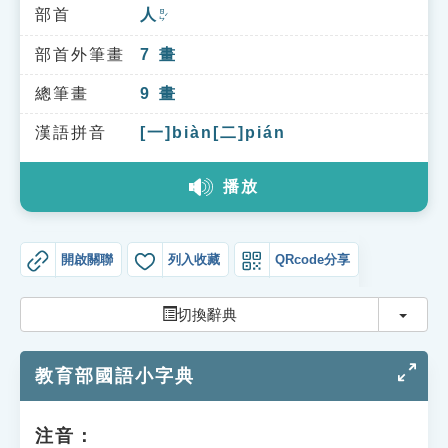
索引選單
部首
人
ㄖㄣˊ
知識索引
部首外筆畫
7
畫
單字索引
總筆畫
9
畫
生命大百科索引
漢語拼音
[一]biàn[二]pián
播放
遊戲專區
教學應用
開啟關聯
列入收藏
QRcode分享
貓頭鷹博士
切換
切換辭典
教育部國語小字典
注音：