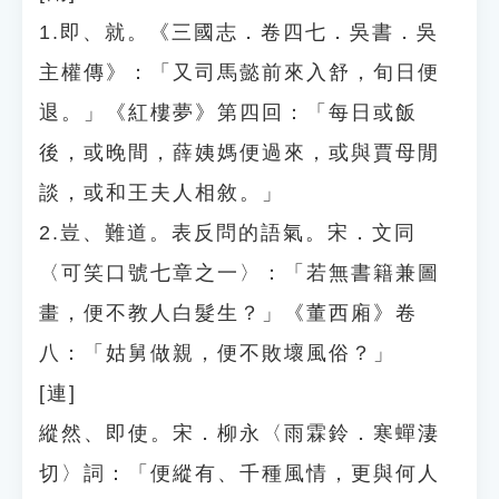
1.即、就。《三國志．卷四七．吳書．吳
主權傳》：「又司馬懿前來入舒，旬日便
退。」《紅樓夢》第四回：「每日或飯
後，或晚間，薛姨媽便過來，或與賈母閒
談，或和王夫人相敘。」
2.豈、難道。表反問的語氣。宋．文同
〈可笑口號七章之一〉：「若無書籍兼圖
畫，便不教人白髮生？」《董西廂》卷
八：「姑舅做親，便不敗壞風俗？」
[連]
縱然、即使。宋．柳永〈雨霖鈴．寒蟬淒
切〉詞：「便縱有、千種風情，更與何人