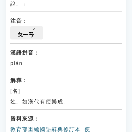
說。」
注音：
ㄆㄧㄢ
漢語拼音：
pián
解釋：
[名]
姓。如漢代有便樂成。
資料來源：
教育部重編國語辭典修訂本_便