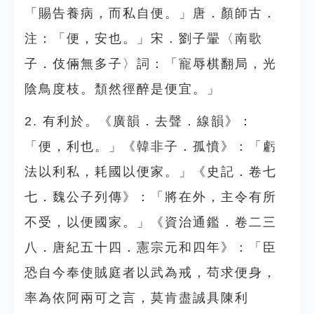
「賜告養病，而私自便。」唐．顏師古．
注：「便，安也。」宋．劉子翬〈南歌
子．伎倆無多子〉詞：「寵辱棋翻局，光
陰鳥度枝。頹然徑醉是便宜。」
2. 有利於。《廣韻．去聲．線韻》：
「便，利也。」《韓非子．孤憤》：「虧
法以利私，耗國以便家。」《史記．卷七
七．魏公子列傳》：「將在外，主令有所
不受，以便國家。」《資治通鑑．卷二三
八．唐紀五十四．憲宗元和四年》：「臣
恐自今奉使賊庭者以武為戒，苟求便身，
率為依阿兩可之言，莫肯盡誠具陳利