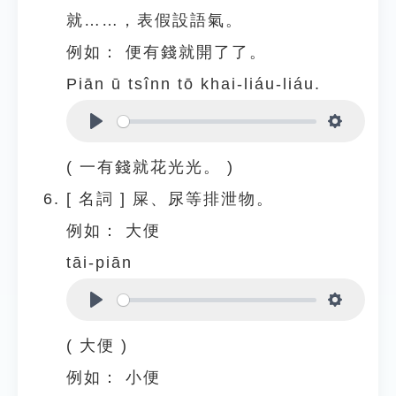
就……，表假設語氣。
例如：
便有錢就開了了。
Piān ū tsînn tō khai-liáu-liáu.
Play
Settings
( 一有錢就花光光。 )
[
名詞
]
屎、尿等排泄物。
例如：
大便
tāi-piān
Play
Settings
( 大便 )
例如：
小便