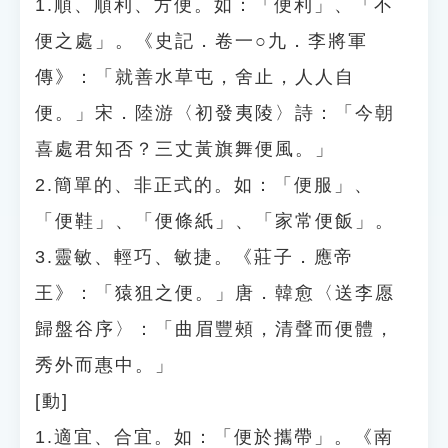
1.順、順利、方便。如：「便利」、「不
便之處」。《史記．卷一○九．李將軍
傳》：「就善水草屯，舍止，人人自
便。」宋．陸游〈初發夷陵〉詩：「今朝
喜處君知否？三丈黃旗舞便風。」
2.簡單的、非正式的。如：「便服」、
「便鞋」、「便條紙」、「家常便飯」。
3.靈敏、輕巧、敏捷。《莊子．應帝
王》：「猿狙之便。」唐．韓愈〈送李愿
歸盤谷序〉：「曲眉豐頰，清聲而便體，
秀外而惠中。」
[動]
1.適宜、合宜。如：「便於攜帶」。《南