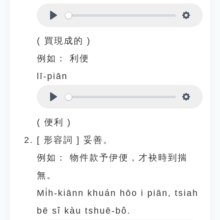
Play
Settings
( 買現成的 )
例如：
利便
lī-piān
Play
Settings
( 便利 )
[
形容詞
]
妥善。
例如：
物件款予伊便，才袂時到揣
無。
Mi̍h-kiānn khuán hōo i piān, tsiah
bē sî kàu tshuē-bô.