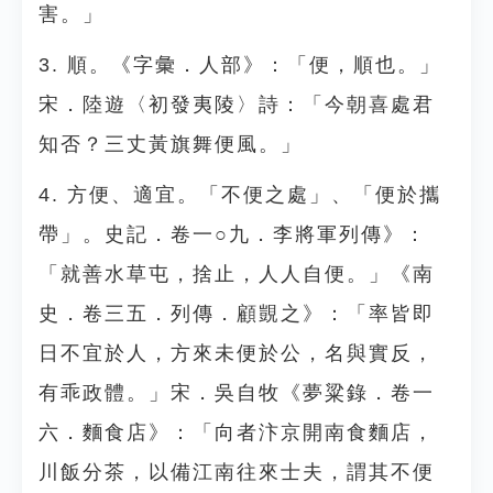
害。」
3. 順。《字彙．人部》：「便，順也。」
宋．陸遊〈初發夷陵〉詩：「今朝喜處君
知否？三丈黃旗舞便風。」
4. 方便、適宜。「不便之處」、「便於攜
帶」。史記．卷一○九．李將軍列傳》：
「就善水草屯，捨止，人人自便。」《南
史．卷三五．列傳．顧覬之》：「率皆即
日不宜於人，方來未便於公，名與實反，
有乖政體。」宋．吳自牧《夢粱錄．卷一
六．麵食店》：「向者汴京開南食麵店，
川飯分茶，以備江南往來士夫，謂其不便