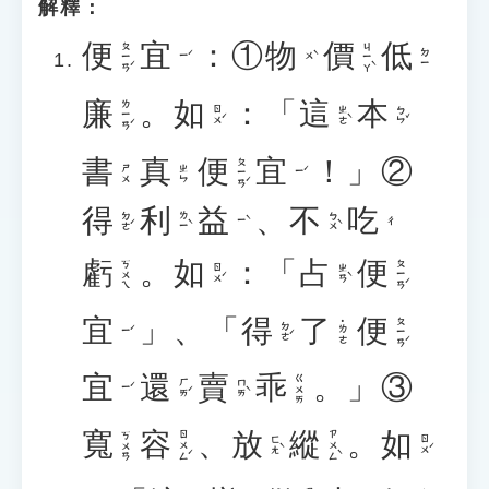
解釋：
便
宜
：①
物
價
低
ㄆㄧㄢˊ
ㄐㄧㄚˋ
ㄉㄧ
ㄧˊ
ㄨˋ
廉
。
如
：「
這
本
ㄌㄧㄢˊ
ㄖㄨˊ
ㄓㄜˋ
ㄅㄣˇ
書
真
便
宜
！」②
ㄆㄧㄢˊ
ㄕㄨ
ㄓㄣ
ㄧˊ
得
利
益
、
不
吃
ㄉㄜˊ
ㄌㄧˋ
ㄅㄨˋ
ㄧˋ
ㄔ
虧
。
如
：「
占
便
ㄆㄧㄢˊ
ㄎㄨㄟ
ㄖㄨˊ
ㄓㄢˋ
宜
」、「
得
了
便
ㄆㄧㄢˊ
˙ㄌㄜ
ㄉㄜˊ
ㄧˊ
宜
還
賣
乖
。」③
ㄍㄨㄞ
ㄏㄞˊ
ㄇㄞˋ
ㄧˊ
寬
容
、
放
縱
。
如
ㄖㄨㄥˊ
ㄗㄨㄥˋ
ㄎㄨㄢ
ㄈㄤˋ
ㄖㄨˊ