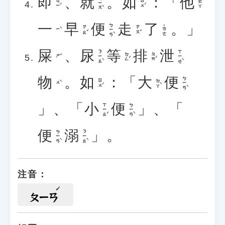
即
、
就
。
如
：「
他
ㄐㄧㄡˋ
ㄐㄧˊ
ㄖㄨˊ
ㄊㄚ
一
早
便
走
了
。」
ㄅㄧㄢˋ
˙ㄌㄜ
ㄗㄠˇ
ㄗㄡˇ
ㄧˋ
屎
、
尿
等
排
泄
ㄋㄧㄠˋ
ㄒㄧㄝˋ
ㄉㄥˇ
ㄆㄞˊ
ㄕˇ
物
。
如
：「
大
便
ㄅㄧㄢˋ
ㄖㄨˊ
ㄉㄚˋ
ㄨˋ
」、「
小
便
」、「
ㄒㄧㄠˇ
ㄅㄧㄢˋ
便
溺
」。
ㄅㄧㄢˋ
ㄋㄧㄠˋ
注音：
ㄆㄧㄢ