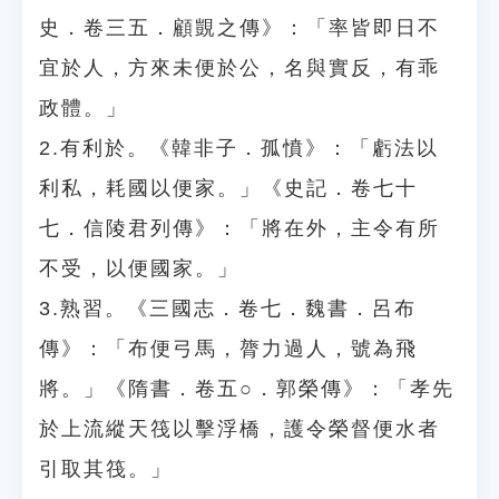
史．卷三五．顧覬之傳》：「率皆即日不
宜於人，方來未便於公，名與實反，有乖
政體。」
2.有利於。《韓非子．孤憤》：「虧法以
利私，耗國以便家。」《史記．卷七十
七．信陵君列傳》：「將在外，主令有所
不受，以便國家。」
3.熟習。《三國志．卷七．魏書．呂布
傳》：「布便弓馬，膂力過人，號為飛
將。」《隋書．卷五○．郭榮傳》：「孝先
於上流縱天筏以擊浮橋，護令榮督便水者
引取其筏。」