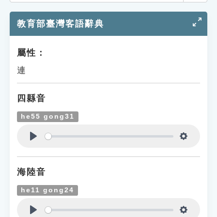
索引選單
教育部臺灣客語辭典
知識索引
單字索引
屬性：
生命大百科索引
連
遊戲專區
四縣音
教學應用
he55 gong31
貓頭鷹博士
Play
Settings
海陸音
he11 gong24