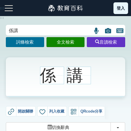
跳
登入
:::
到
主
:::
要
內
語
圖
開
容
注音索引圖示
筆畫索引圖示
部首索引表圖示
言
片
啟
詞條檢索
全文檢索
音讀檢索
搜
搜
鍵
尋
尋
盤
圖
圖
圖
示
示
示
係
講
網站導覽
生字詞彙表
開啟關聯
列入收藏
QRcode分享
成語故事
切換
切換辭典