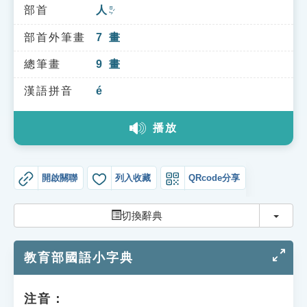
索引選單
部首
人
ㄖㄣˊ
知識索引
部首外筆畫
7
畫
單字索引
總筆畫
9
畫
生命大百科索引
漢語拼音
é
播放
遊戲專區
教學應用
開啟關聯
列入收藏
QRcode分享
貓頭鷹博士
切換
切換辭典
教育部國語小字典
注音：