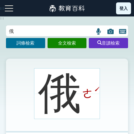
跳
登入
:::
到
主
:::
要
內
語
圖
開
容
注音索引圖示
筆畫索引圖示
部首索引表圖示
言
片
啟
詞條檢索
全文檢索
音讀檢索
搜
搜
鍵
尋
尋
盤
圖
圖
圖
示
示
示
俄
ˊ
ㄜ
網站導覽
生字詞彙表
成語故事