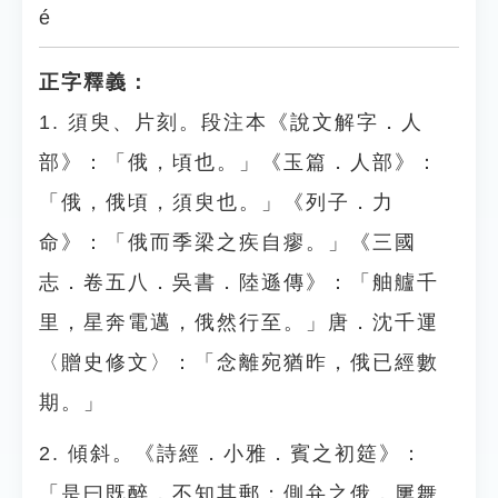
é
正字釋義：
1. 須臾、片刻。段注本《說文解字．人
部》：「俄，頃也。」《玉篇．人部》：
「俄，俄頃，須臾也。」《列子．力
命》：「俄而季梁之疾自瘳。」《三國
志．卷五八．吳書．陸遜傳》：「舳艫千
里，星奔電邁，俄然行至。」唐．沈千運
〈贈史修文〉：「念離宛猶昨，俄已經數
期。」
2. 傾斜。《詩經．小雅．賓之初筵》：
「是曰既醉，不知其郵；側弁之俄，屢舞