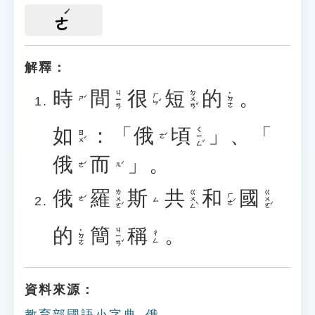
ㄜ
解釋：
時
間
很
短
的
。
ㄉㄨㄢˇ
ㄐㄧㄢ
˙ㄉㄜ
ㄏㄣˇ
ㄕˊ
如
：「
俄
頃
」、「
ㄑㄧㄥˇ
ㄖㄨˊ
ㄜˊ
俄
而
」。
ㄜˊ
ㄦˊ
俄
羅
斯
共
和
國
ㄌㄨㄛˊ
ㄍㄨㄥˋ
ㄍㄨㄛˊ
ㄏㄜˊ
ㄜˊ
ㄙ
的
簡
稱
。
ㄐㄧㄢˇ
˙ㄉㄜ
ㄔㄥ
資料來源：