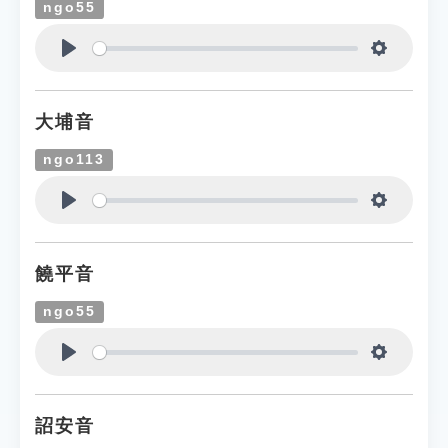
ngo55
Play
Settings
大埔音
ngo113
Play
Settings
饒平音
ngo55
Play
Settings
詔安音