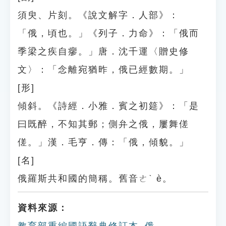
須臾、片刻。《說文解字．人部》：
「俄，頃也。」《列子．力命》：「俄而
季梁之疾自瘳。」唐．沈千運〈贈史修
文〉：「念離宛猶昨，俄已經數期。」
[形]
傾斜。《詩經．小雅．賓之初筵》：「是
曰既醉，不知其郵；側弁之俄，屢舞傞
傞。」漢．毛亨．傳：「俄，傾貌。」
[名]
俄羅斯共和國的簡稱。舊音ㄜˋ è。
資料來源：