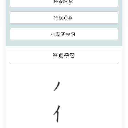
轉寄詞條
錯誤通報
推薦關聯詞
筆順學習