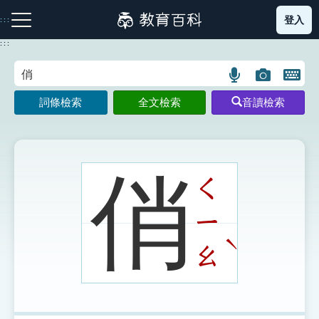
跳
登入
:::
到
主
:::
要
內
語
圖
開
容
注音索引圖示
筆畫索引圖示
部首索引表圖示
言
片
啟
詞條檢索
全文檢索
音讀檢索
搜
搜
鍵
尋
尋
盤
圖
圖
圖
示
示
示
俏
ㄑ
ㄧ
網站導覽
ˋ
ㄠ
生字詞彙表
成語故事