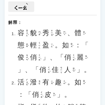
ㄑㄧㄠ
解釋：
容
貌
秀
美
、
體
ㄖㄨㄥˊ
ㄒㄧㄡˋ
ㄇㄠˋ
ㄇㄟˇ
ㄊㄧˇ
態
輕
盈
。
如
：「
ㄑㄧㄥ
ㄊㄞˋ
ㄧㄥˊ
ㄖㄨˊ
俊
俏
」、「
俏
麗
ㄐㄩㄣˋ
ㄑㄧㄠˋ
ㄑㄧㄠˋ
ㄌㄧˋ
」、「
俏
佳
人
」。
ㄑㄧㄠˋ
ㄐㄧㄚ
ㄖㄣˊ
活
潑
有
趣
。
如
ㄏㄨㄛˊ
ㄧㄡˇ
ㄑㄩˋ
ㄖㄨˊ
ㄆㄛ
：「
俏
皮
」。
ㄑㄧㄠˋ
ㄆㄧˊ