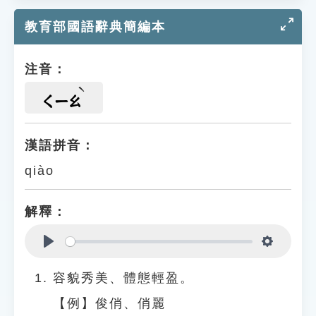
教育部國語辭典簡編本
注音：
ㄑㄧㄠ
漢語拼音：
qiào
解釋：
Play
Settings
容貌秀美、體態輕盈。
【例】俊俏、俏麗