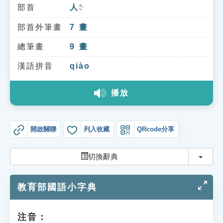
索引選單
部首
人
ㄖㄣˊ
知識索引
部首外筆畫
7
畫
單字索引
總筆畫
9
畫
生命大百科索引
漢語拼音
qiào
播放
遊戲專區
教學應用
開啟關聯
列入收藏
QRcode分享
貓頭鷹博士
切換
切換辭典
教育部國語小字典
注音：