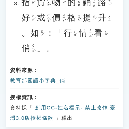
指
貨
物
的
銷
路
ㄏㄨㄛˋ
ㄒㄧㄠ
˙ㄉㄜ
ㄌㄨˋ
ㄓˇ
ㄨˋ
好
或
價
格
提
升
ㄏㄨㄛˋ
ㄐㄧㄚˋ
ㄏㄠˇ
ㄍㄜˊ
ㄊㄧˊ
ㄕㄥ
。
如
：「
行
情
看
ㄑㄧㄥˊ
ㄖㄨˊ
ㄏㄤˊ
ㄎㄢˋ
俏
」。
ㄑㄧㄠˋ
資料來源：
教育部國語小字典_俏
授權資訊：
資料採「
創用CC-姓名標示- 禁止改作 臺
灣3.0版授權條款
」釋出