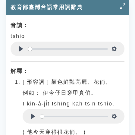
教育部臺灣台語常用詞辭典
音讀：
tshio
Play
Settings
解釋：
[
形容詞
]
顏色鮮豔亮麗、花俏。
例如：
伊今仔日穿甲真俏。
I kin-á-ji̍t tshīng kah tsin tshio.
Play
Settings
( 他今天穿得很花俏。 )