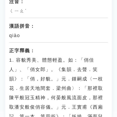
注音：
ㄑㄧㄠˋ
漢語拼音：
qiào
正字釋義：
1. 容貌秀美、體態輕盈。如：「俏佳
人」、「俏女郎」。《集韻．去聲．笑
韻》：「俏，好貌。」元．鍾嗣成〈一枝
花．生居天地間套．梁州曲〉：「那裡取
陳平般冠玉精神，何晏般風流面皮，那裡
取潘安般俊俏容儀。」元．王實甫《西廂
記．第一本．第四折》：「妖嬈，滿面兒