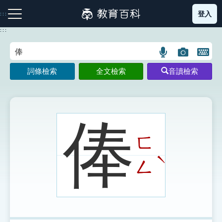
跳
登入
:::
到
主
:::
要
內
語
圖
開
容
注音索引圖示
筆畫索引圖示
部首索引表圖示
言
片
啟
詞條檢索
全文檢索
音讀檢索
搜
搜
鍵
尋
尋
盤
圖
圖
圖
示
示
示
俸
ㄈ
網站導覽
ˋ
ㄥ
生字詞彙表
成語故事