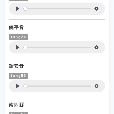
Play
Settings
饒平音
fung24
Play
Settings
詔安音
fung55
Play
Settings
南四縣