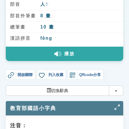
索引選單
部首
人
ㄖㄣˊ
知識索引
部首外筆畫
8
畫
單字索引
總筆畫
10
畫
生命大百科索引
漢語拼音
fèng
播放
遊戲專區
教學應用
開啟關聯
列入收藏
QRcode分享
貓頭鷹博士
切換
切換辭典
教育部國語小字典
注音：