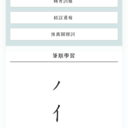
轉寄詞條
錯誤通報
推薦關聯詞
筆順學習