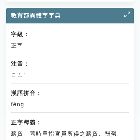
教育部異體字字典
字級：
正字
注音：
ㄈㄥˋ
漢語拼音：
fèng
正字釋義：
薪資。舊時單指官員所得之薪資、酬勞。