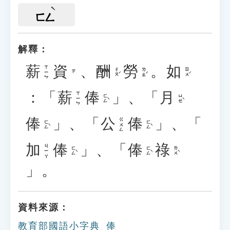
ㄈㄥ
解釋：
薪
資
、
酬
勞
。
如
ㄒㄧㄣ
ㄔㄡˊ
ㄌㄠˊ
ㄖㄨˊ
ㄗ
：「
薪
俸
」、「
月
ㄒㄧㄣ
ㄈㄥˋ
ㄩㄝˋ
俸
」、「
公
俸
」、「
ㄍㄨㄥ
ㄈㄥˋ
ㄈㄥˋ
加
俸
」、「
俸
祿
ㄐㄧㄚ
ㄈㄥˋ
ㄈㄥˋ
ㄌㄨˋ
」。
資料來源：
教育部國語小字典_俸