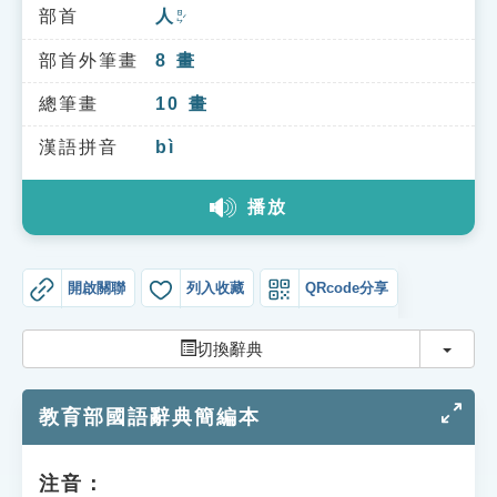
索引選單
部首
人
ㄖㄣˊ
知識索引
部首外筆畫
8
畫
單字索引
總筆畫
10
畫
生命大百科索引
漢語拼音
bì
播放
遊戲專區
教學應用
開啟關聯
列入收藏
QRcode分享
貓頭鷹博士
切換
切換辭典
教育部國語辭典簡編本
注音：