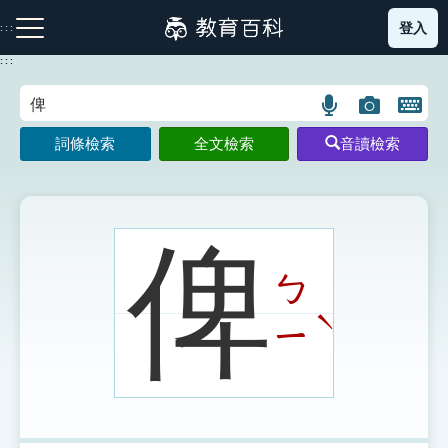
跳
登入
:::
到
主
:::
要
內
語
圖
開
容
注音索引圖示
筆畫索引圖示
部首索引表圖示
言
片
啟
詞條檢索
全文檢索
音讀檢索
搜
搜
鍵
尋
尋
盤
圖
圖
圖
示
示
示
俾
ㄅ
網站導覽
ˋ
ㄧ
生字詞彙表
成語故事