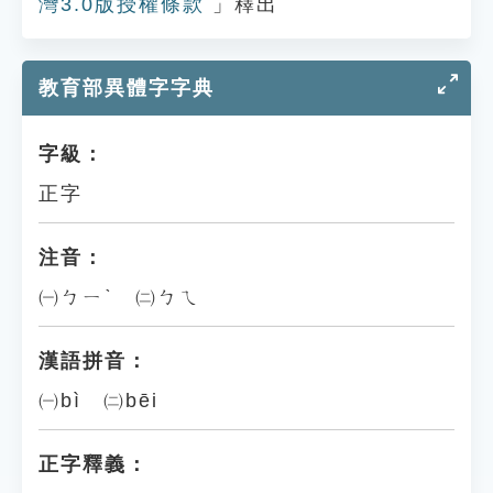
灣3.0版授權條款
」釋出
教育部異體字字典
字級：
正字
注音：
㈠ㄅㄧˋ ㈡ㄅㄟ
漢語拼音：
㈠bì ㈡bēi
正字釋義：