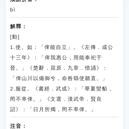
bì
解釋：
[動]
1.使。如：「俾能自立」。《左傳．成公
十三年》：「俾我惠公，用能奉祀于
晉。」《楚辭．屈原．九章．惜誦》：
「俾山川以備御兮，命咎繇使聽直。」
2.服從。《書經．武成》：「華夏蠻貊，
罔不率俾。」《文選．漢武帝．賢良
詔》：「日月所燭，罔不率俾。」
注音：