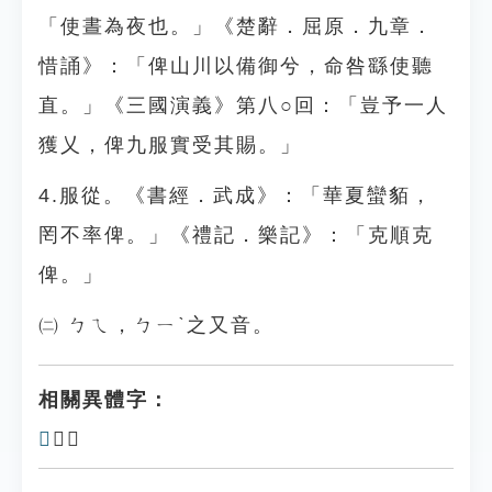
「使晝為夜也。」《楚辭．屈原．九章．
惜誦》：「俾山川以備御兮，命咎繇使聽
直。」《三國演義》第八○回：「豈予一人
獲乂，俾九服實受其賜。」
4.服從。《書經．武成》：「華夏蠻貊，
罔不率俾。」《禮記．樂記》：「克順克
俾。」
㈡ ㄅㄟ，ㄅㄧˋ之又音。
相關異體字：
𢔌
、𠈷