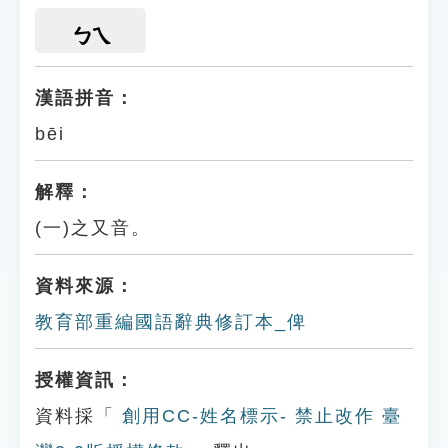
ㄅㄟ
漢語拼音：
bēi
解釋：
(一)之又音。
資料來源：
教育部重編國語辭典修訂本_俾
授權資訊：
資料採「
創用CC-姓名標示- 禁止改作 臺