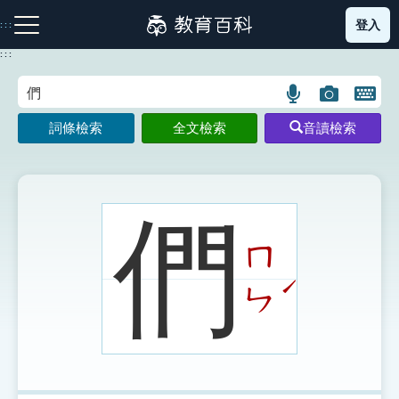
跳
登入
:::
到
主
:::
要
內
語
圖
開
容
注音索引圖示
筆畫索引圖示
部首索引表圖示
言
片
啟
詞條檢索
全文檢索
音讀檢索
搜
搜
鍵
尋
尋
盤
圖
圖
圖
示
示
示
們
ㄇ
網站導覽
ˊ
ㄣ
生字詞彙表
成語故事