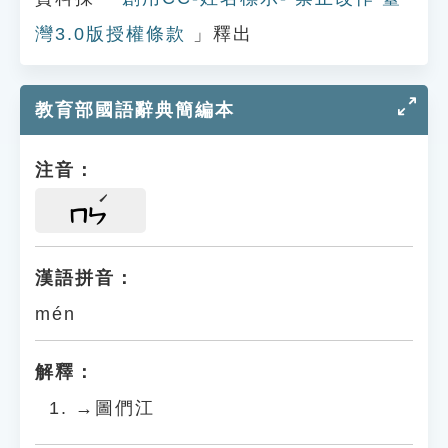
灣3.0版授權條款
」釋出
教育部國語辭典簡編本
注音：
ㄇㄣ
漢語拼音：
mén
解釋：
→圖們江