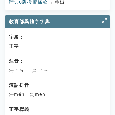
灣3.0版授權條款
」釋出
教育部異體字字典
字級：
正字
注音：
㈠ㄇㄣˊ ㈡˙ㄇㄣ
漢語拼音：
㈠mén ㈡men
正字釋義：