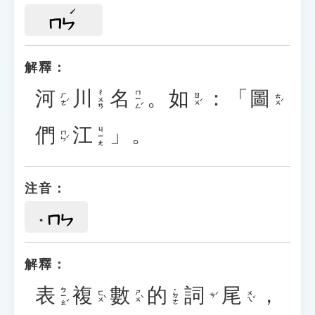
ㄇㄣ
解釋：
河
川
名
。
如
：「
圖
ㄇㄧㄥˊ
ㄔㄨㄢ
ㄏㄜˊ
ㄖㄨˊ
ㄊㄨˊ
們
江
」。
ㄐㄧㄤ
ㄇㄣˊ
注音：
ㄇㄣ
解釋：
表
複
數
的
詞
尾
，
ㄅㄧㄠˇ
˙ㄉㄜ
ㄈㄨˋ
ㄕㄨˋ
ㄨㄟˇ
ㄘˊ