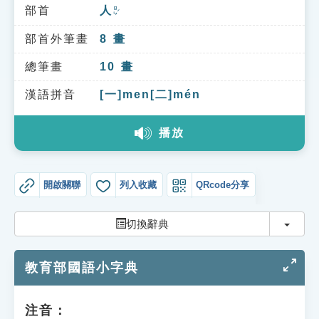
索引選單
部首
人
ㄖㄣˊ
知識索引
部首外筆畫
8
畫
單字索引
總筆畫
10
畫
生命大百科索引
漢語拼音
[一]men[二]mén
播放
遊戲專區
教學應用
開啟關聯
列入收藏
QRcode分享
貓頭鷹博士
切換
切換辭典
教育部國語小字典
注音：