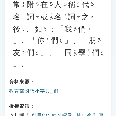
常
附
在
人
稱
代
ㄔㄤˊ
ㄈㄨˋ
ㄗㄞˋ
ㄖㄣˊ
ㄉㄞˋ
ㄔㄥ
名
詞
或
名
詞
之
ㄇㄧㄥˊ
ㄏㄨㄛˋ
ㄇㄧㄥˊ
ㄘˊ
ㄘˊ
ㄓ
後
。
如
：「
我
們
˙ㄇㄣ
ㄏㄡˋ
ㄖㄨˊ
ㄨㄛˇ
」、「
你
們
」、「
朋
˙ㄇㄣ
ㄋㄧˇ
ㄆㄥˊ
友
們
」、「
同
學
們
ㄊㄨㄥˊ
ㄒㄩㄝˊ
˙ㄇㄣ
˙ㄇㄣ
ㄧㄡˇ
」。
資料來源：
教育部國語小字典_們
授權資訊：
資料採「
創用CC-姓名標示- 禁止改作 臺