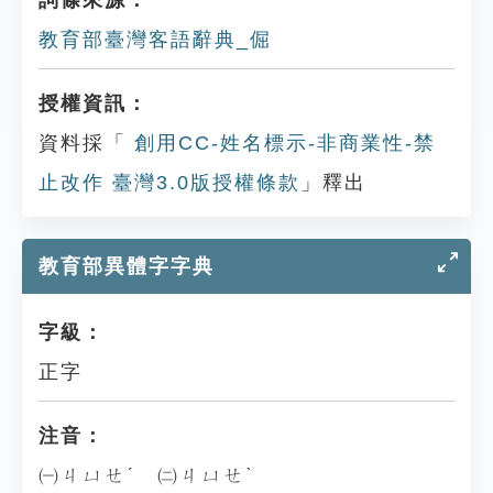
詞條來源：
教育部臺灣客語辭典_倔
授權資訊：
資料採「
創用CC-姓名標示-非商業性-禁
止改作 臺灣3.0版授權條款
」釋出
教育部異體字字典
字級：
正字
注音：
㈠ㄐㄩㄝˊ ㈡ㄐㄩㄝˋ