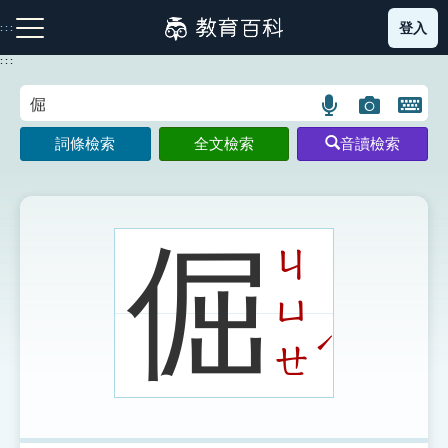
跳
登入
:::
到
主
:::
要
內
語
圖
開
容
注音索引圖示
筆畫索引圖示
部首索引表圖示
言
片
啟
詞條檢索
全文檢索
音讀檢索
搜
搜
鍵
尋
尋
盤
圖
圖
圖
示
示
示
倔
ㄐ
ㄩ
網站導覽
ˊ
ㄝ
生字詞彙表
成語故事