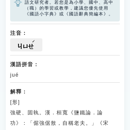
語文研究者。若您是為小學、國中、高中
（職）的學習或教學，建議您優先使用
《國語小字典》或《國語辭典簡編本》。
注音：
ㄐㄩㄝ
漢語拼音：
jué
解釋：
[形]
強硬、固執。漢．桓寬《鹽鐵論．論
功》：「倔強倨敖，自稱老夫。」《宋