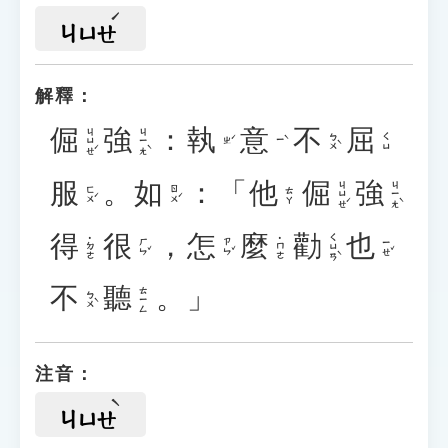
ㄐㄩㄝ
解釋：
倔
強
：
執
意
不
屈
ㄐㄩㄝˊ
ㄐㄧㄤˋ
ㄅㄨˋ
ㄑㄩ
ㄓˊ
ㄧˋ
服
。
如
：「
他
倔
強
ㄐㄩㄝˊ
ㄐㄧㄤˋ
ㄈㄨˊ
ㄖㄨˊ
ㄊㄚ
得
很
，
怎
麼
勸
也
ㄑㄩㄢˋ
˙ㄉㄜ
˙ㄇㄜ
ㄏㄣˇ
ㄗㄣˇ
ㄧㄝˇ
不
聽
。」
ㄊㄧㄥ
ㄅㄨˋ
注音：
ㄐㄩㄝ