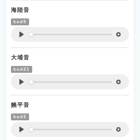
海陸音
kud5
Play
Settings
大埔音
kud21
Play
Settings
饒平音
kud2
Play
Settings