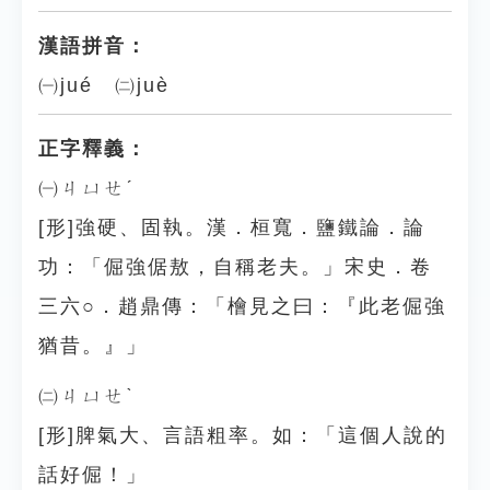
漢語拼音：
㈠jué ㈡juè
正字釋義：
㈠ㄐㄩㄝˊ
[形]強硬、固執。漢．桓寬．鹽鐵論．論
功：「倔強倨敖，自稱老夫。」宋史．卷
三六○．趙鼎傳：「檜見之曰：『此老倔強
猶昔。』」
㈡ㄐㄩㄝˋ
[形]脾氣大、言語粗率。如：「這個人說的
話好倔！」