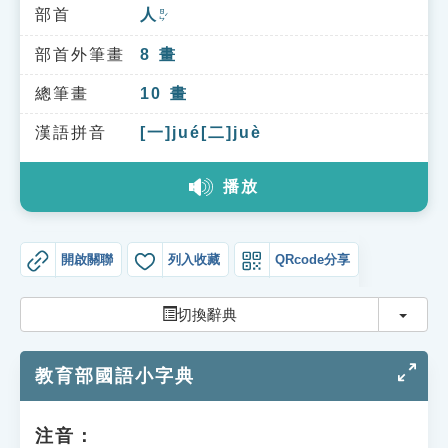
索引選單
部首
人
ㄖㄣˊ
知識索引
部首外筆畫
8
畫
單字索引
總筆畫
10
畫
生命大百科索引
漢語拼音
[一]jué[二]juè
播放
遊戲專區
教學應用
開啟關聯
列入收藏
QRcode分享
貓頭鷹博士
切換
切換辭典
教育部國語小字典
注音：