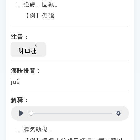
強硬、固執。
【例】倔強
注音：
ㄐㄩㄝ
漢語拼音：
juè
解釋：
Play
Settings
脾氣執拗。