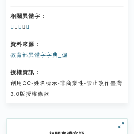
相關異體字：
𩋎
、
𩍞
、
誳
資料來源：
教育部異體字字典_倔
授權資訊：
創用CC-姓名標示-非商業性-禁止改作臺灣
3.0版授權條款