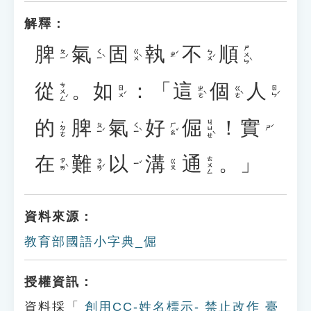
解釋：
脾
氣
固
執
不
順
ㄕㄨㄣˋ
ㄆㄧˊ
ㄑㄧˋ
ㄍㄨˋ
ㄅㄨˊ
ㄓˊ
從
。
如
：「
這
個
人
ㄘㄨㄥˊ
ㄖㄨˊ
ㄓㄜˋ
ㄍㄜˋ
ㄖㄣˊ
的
脾
氣
好
倔
！
實
ㄐㄩㄝˋ
˙ㄉㄜ
ㄆㄧˊ
ㄑㄧˋ
ㄏㄠˇ
ㄕˊ
在
難
以
溝
通
。」
ㄊㄨㄥ
ㄗㄞˋ
ㄋㄢˊ
ㄍㄡ
ㄧˇ
資料來源：
教育部國語小字典_倔
授權資訊：
資料採「
創用CC-姓名標示- 禁止改作 臺