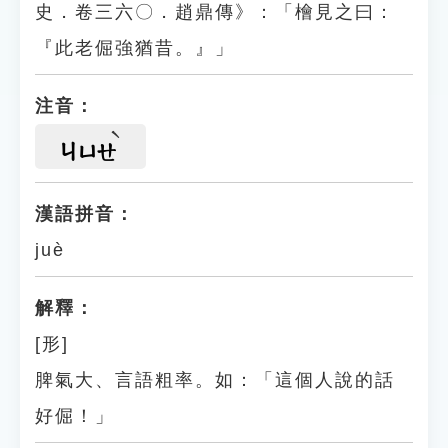
史．卷三六〇．趙鼎傳》：「檜見之曰：
『此老倔強猶昔。』」
注音：
ㄐㄩㄝ
漢語拼音：
juè
解釋：
[形]
脾氣大、言語粗率。如：「這個人說的話
好倔！」