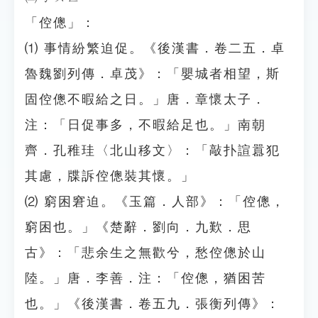
「倥傯」：
⑴ 事情紛繁迫促。《後漢書．卷二五．卓
魯魏劉列傳．卓茂》：「嬰城者相望，斯
固倥傯不暇給之日。」唐．章懷太子．
注：「日促事多，不暇給足也。」南朝
齊．孔稚珪〈北山移文〉：「敲扑諠囂犯
其慮，牒訴倥傯裝其懷。」
⑵ 窮困窘迫。《玉篇．人部》：「倥傯，
窮困也。」《楚辭．劉向．九歎．思
古》：「悲余生之無歡兮，愁倥傯於山
陸。」唐．李善．注：「倥傯，猶困苦
也。」《後漢書．卷五九．張衡列傳》：