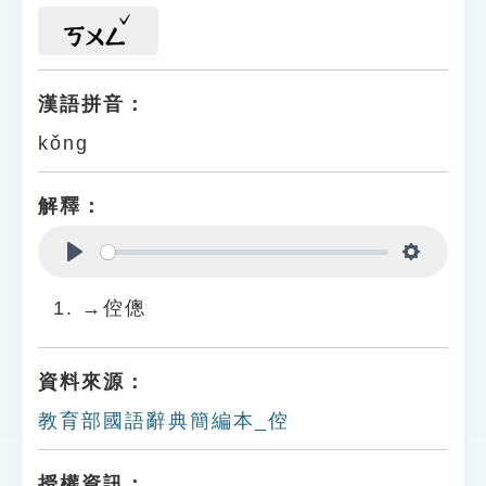
ㄎㄨㄥ
漢語拼音：
kǒng
解釋：
Play
Settings
→倥傯
資料來源：
教育部國語辭典簡編本_倥
授權資訊：