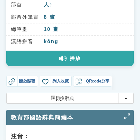
索引選單
部首
人
ㄖㄣˊ
知識索引
部首外筆畫
8
畫
單字索引
總筆畫
10
畫
生命大百科索引
漢語拼音
kǒng
播放
遊戲專區
教學應用
開啟關聯
列入收藏
QRcode分享
貓頭鷹博士
切換
切換辭典
教育部國語辭典簡編本
注音：