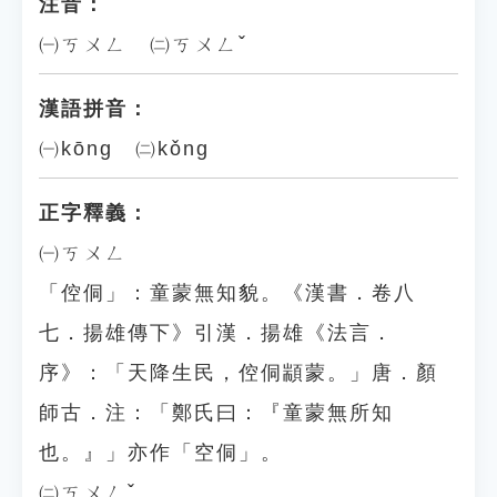
注音：
㈠ㄎㄨㄥ ㈡ㄎㄨㄥˇ
漢語拼音：
㈠kōng ㈡kǒng
正字釋義：
㈠ㄎㄨㄥ
「倥侗」：童蒙無知貌。《漢書．卷八
七．揚雄傳下》引漢．揚雄《法言．
序》：「天降生民，倥侗顓蒙。」唐．顏
師古．注：「鄭氏曰：『童蒙無所知
也。』」亦作「空侗」。
㈡ㄎㄨㄥˇ