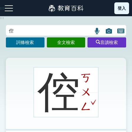
跳
登入
:::
到
主
:::
要
內
語
圖
開
容
注音索引圖示
筆畫索引圖示
部首索引表圖示
言
片
啟
詞條檢索
全文檢索
音讀檢索
搜
搜
鍵
尋
尋
盤
圖
圖
圖
示
示
示
倥
ㄎ
ㄨ
網站導覽
ˇ
ㄥ
生字詞彙表
成語故事