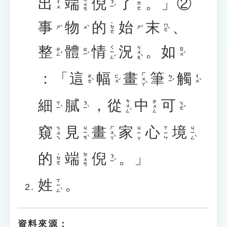
出
端
倪
了
。」②
ㄉㄨㄢ
˙ㄌㄜ
ㄋㄧˊ
ㄔㄨ
事
物
的
始
末
、
˙ㄉㄜ
ㄇㄛˋ
ㄕˋ
ㄨˋ
ㄕˇ
整
體
情
況
。
如
ㄑㄧㄥˊ
ㄎㄨㄤˋ
ㄓㄥˇ
ㄊㄧˇ
ㄖㄨˊ
：「
這
幅
畫
筆
觸
ㄏㄨㄚˋ
ㄓㄜˋ
ㄈㄨˊ
ㄅㄧˇ
ㄔㄨˋ
細
膩
，
從
中
可
ㄘㄨㄥˊ
ㄓㄨㄥ
ㄒㄧˋ
ㄋㄧˋ
ㄎㄜˇ
窺
見
畫
家
心
境
ㄐㄧㄢˋ
ㄏㄨㄚˋ
ㄐㄧㄥˋ
ㄎㄨㄟ
ㄐㄧㄚ
ㄒㄧㄣ
的
端
倪
。」
ㄉㄨㄢ
˙ㄉㄜ
ㄋㄧˊ
姓
。
ㄒㄧㄥˋ
資料來源：