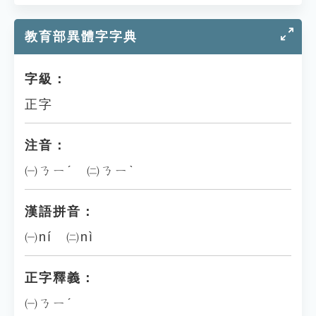
教育部異體字字典
字級：
正字
注音：
㈠ㄋㄧˊ ㈡ㄋㄧˋ
漢語拼音：
㈠ní ㈡nì
正字釋義：
㈠ㄋㄧˊ