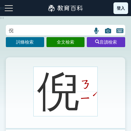
跳
登入
:::
到
主
:::
要
內
語
圖
開
容
注音索引圖示
筆畫索引圖示
部首索引表圖示
言
片
啟
詞條檢索
全文檢索
音讀檢索
搜
搜
鍵
尋
尋
盤
圖
圖
圖
示
示
示
倪
ㄋ
網站導覽
ˊ
ㄧ
生字詞彙表
成語故事