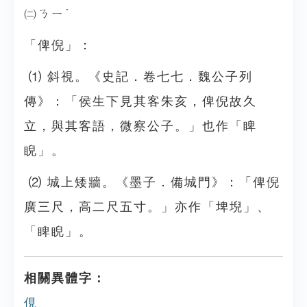
㈡ㄋㄧˋ
「俾倪」：
⑴ 斜視。《史記．卷七七．魏公子列
傳》：「侯生下見其客朱亥，俾倪故久
立，與其客語，微察公子。」也作「睥
睨」。
⑵ 城上矮牆。《墨子．備城門》：「俾倪
廣三尺，高二尺五寸。」亦作「埤堄」、
「睥睨」。
相關異體字：
俔