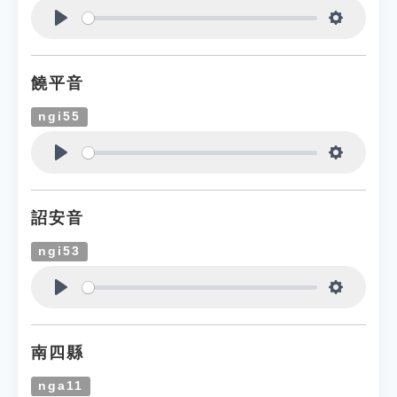
Play
Settings
饒平音
ngi55
Play
Settings
詔安音
ngi53
Play
Settings
南四縣
nga11