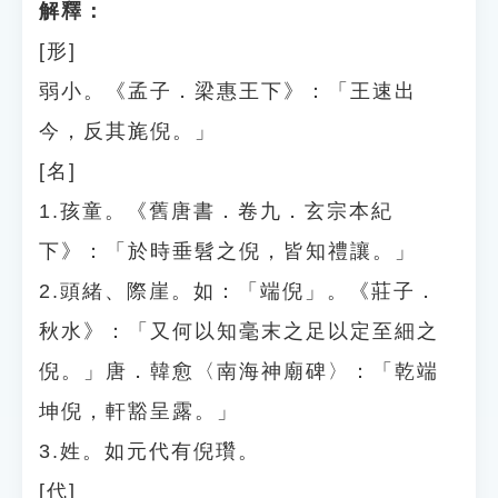
解釋：
[形]
弱小。《孟子．梁惠王下》：「王速出
今，反其旄倪。」
[名]
1.孩童。《舊唐書．卷九．玄宗本紀
下》：「於時垂髫之倪，皆知禮讓。」
2.頭緒、際崖。如：「端倪」。《莊子．
秋水》：「又何以知毫末之足以定至細之
倪。」唐．韓愈〈南海神廟碑〉：「乾端
坤倪，軒豁呈露。」
3.姓。如元代有倪瓚。
[代]