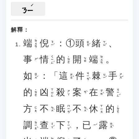
ㄋㄧ
解釋：
端
倪
：①
頭
緒
、
ㄉㄨㄢ
ㄋㄧˊ
ㄊㄡˊ
ㄒㄩˋ
事
情
的
開
端
。
ㄑㄧㄥˊ
ㄉㄨㄢ
˙ㄉㄜ
ㄎㄞ
ㄕˋ
如
：「
這
件
棘
手
ㄐㄧㄢˋ
ㄖㄨˊ
ㄓㄜˋ
ㄐㄧˊ
ㄕㄡˇ
的
凶
殺
案
在
警
ㄐㄧㄥˇ
ㄒㄩㄥ
˙ㄉㄜ
ㄗㄞˋ
ㄕㄚ
ㄢˋ
方
不
眠
不
休
的
ㄇㄧㄢˊ
ㄒㄧㄡ
˙ㄉㄜ
ㄅㄨˋ
ㄅㄨˋ
ㄈㄤ
調
查
下
，
已
露
ㄉㄧㄠˋ
ㄒㄧㄚˋ
ㄔㄚˊ
ㄌㄡˋ
ㄧˇ