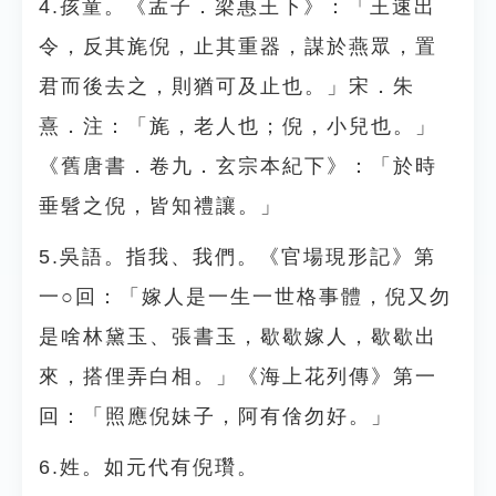
4.孩童。《孟子．梁惠王下》：「王速出
令，反其旄倪，止其重器，謀於燕眾，置
君而後去之，則猶可及止也。」宋．朱
熹．注：「旄，老人也；倪，小兒也。」
《舊唐書．卷九．玄宗本紀下》：「於時
垂髫之倪，皆知禮讓。」
5.吳語。指我、我們。《官場現形記》第
一○回：「嫁人是一生一世格事體，倪又勿
是啥林黛玉、張書玉，歇歇嫁人，歇歇出
來，搭俚弄白相。」《海上花列傳》第一
回：「照應倪妹子，阿有倽勿好。」
6.姓。如元代有倪瓚。