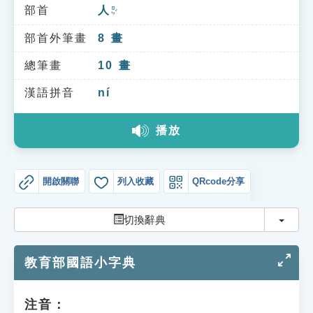
索引選單
部首
人
ㄖㄣˊ
知識索引
部首外筆畫
8
畫
單字索引
總筆畫
10
畫
生命大百科索引
漢語拼音
ní
播放
遊戲專區
教學應用
開啟關聯
列入收藏
QRcode分享
貓頭鷹博士
切換
切換辭典
教育部國語小字典
注音：