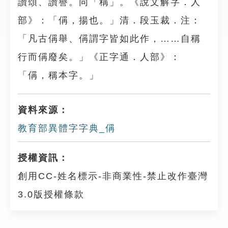
讚頌、讚譽。同「稱」。《說文解字．人
部》：「偁，揚也。」清．段玉裁．注：
「凡古偁舉、偁謂字皆如此作，……自稱
行而偁廢矣。」《正字通．人部》：
「偁，稱本字。」
資料來源：
教育部異體字字典_偁
授權資訊：
創用CC-姓名標示-非商業性-禁止改作臺灣
3.0版授權條款