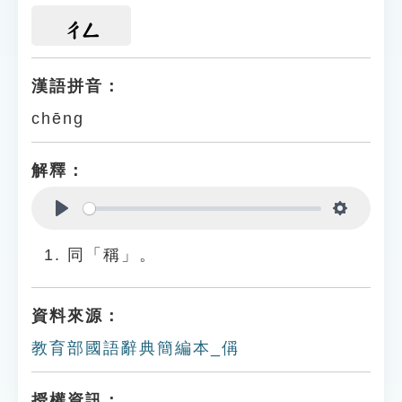
ㄔㄥ
漢語拼音：
chēng
解釋：
Play
Settings
同「稱」。
資料來源：
教育部國語辭典簡編本_偁
授權資訊：