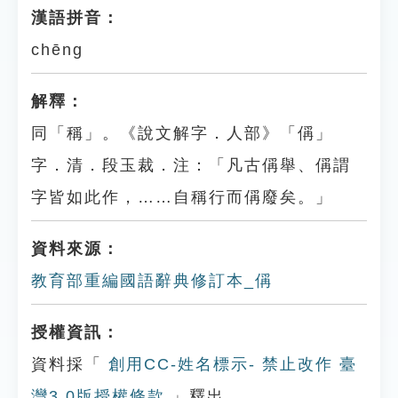
漢語拼音：
chēng
解釋：
同「稱」。《說文解字．人部》「偁」
字．清．段玉裁．注：「凡古偁舉、偁謂
字皆如此作，……自稱行而偁廢矣。」
資料來源：
教育部重編國語辭典修訂本_偁
授權資訊：
資料採「
創用CC-姓名標示- 禁止改作 臺
灣3.0版授權條款
」釋出