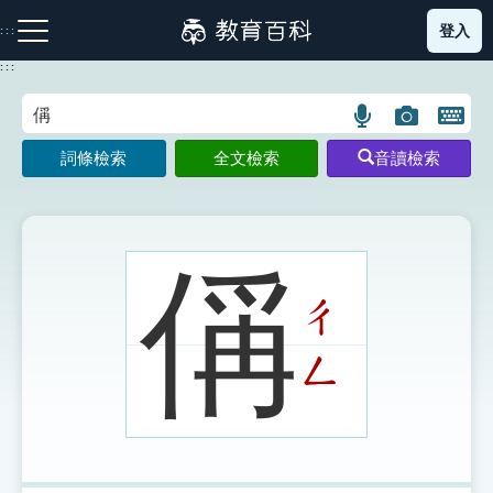
跳
登入
:::
到
主
:::
要
內
語
圖
開
容
注音索引圖示
筆畫索引圖示
部首索引表圖示
言
片
啟
詞條檢索
全文檢索
音讀檢索
搜
搜
鍵
尋
尋
盤
圖
圖
圖
示
示
示
偁
ㄔ
網站導覽
ㄥ
生字詞彙表
成語故事