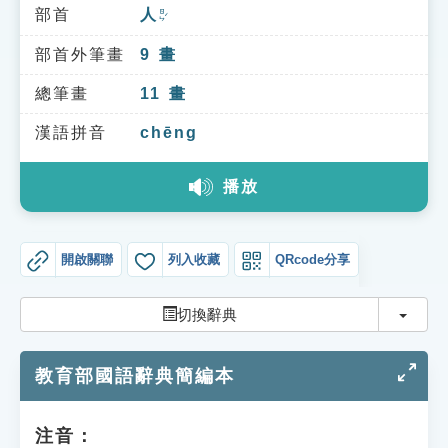
索引選單
部首
人
ㄖㄣˊ
知識索引
部首外筆畫
9
畫
單字索引
總筆畫
11
畫
生命大百科索引
漢語拼音
chēng
播放
遊戲專區
教學應用
開啟關聯
列入收藏
QRcode分享
貓頭鷹博士
切換
切換辭典
教育部國語辭典簡編本
注音：