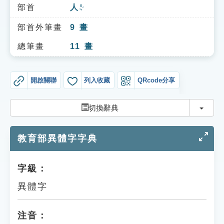
索引選單
部首
人
ㄖㄣˊ
知識索引
部首外筆畫
9
畫
單字索引
總筆畫
11
畫
生命大百科索引
開啟關聯
列入收藏
QRcode分享
遊戲專區
切換
切換辭典
教學應用
教育部異體字字典
貓頭鷹博士
字級：
異體字
注音：