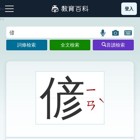
跳
登入
:::
到
主
:::
要
內
語
圖
開
容
注音索引圖示
筆畫索引圖示
部首索引表圖示
言
片
啟
詞條檢索
全文檢索
音讀檢索
搜
搜
鍵
尋
尋
盤
圖
圖
圖
示
示
示
偐
ㄧ
網站導覽
ˋ
ㄢ
生字詞彙表
成語故事