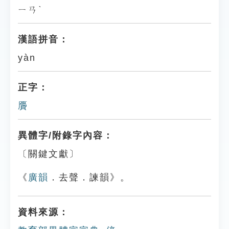
ㄧㄢˋ
漢語拼音：
yàn
正字：
贗
異體字/附錄字內容：
〔關鍵文獻〕
《
廣韻
．去聲．諫韻》。
資料來源：