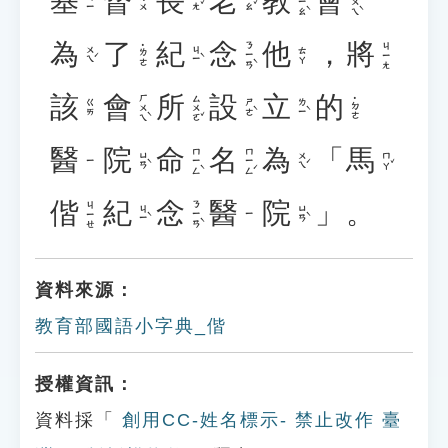
基
督
長
老
教
會
ㄐㄧㄠˋ
ㄏㄨㄟˋ
ㄓㄤˇ
ㄌㄠˇ
ㄐㄧ
ㄉㄨ
為
了
紀
念
他
，
將
ㄋㄧㄢˋ
ㄐㄧㄤ
˙ㄌㄜ
ㄨㄟˊ
ㄐㄧˋ
ㄊㄚ
該
會
所
設
立
的
ㄏㄨㄟˋ
ㄙㄨㄛˇ
˙ㄉㄜ
ㄕㄜˋ
ㄌㄧˋ
ㄍㄞ
醫
院
命
名
為
「
馬
ㄇㄧㄥˋ
ㄇㄧㄥˊ
ㄩㄢˋ
ㄨㄟˊ
ㄇㄚˇ
ㄧ
偕
紀
念
醫
院
」
。
ㄋㄧㄢˋ
ㄐㄧㄝ
ㄐㄧˋ
ㄩㄢˋ
ㄧ
資料來源：
教育部國語小字典_偕
授權資訊：
資料採「
創用CC-姓名標示- 禁止改作 臺