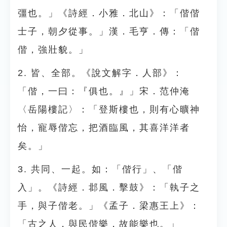
彊也。」《詩經．小雅．北山》：「偕偕
士子，朝夕從事。」漢．毛亨．傳：「偕
偕，強壯貌。」
2. 皆、全部。《說文解字．人部》：
「偕，一曰：『俱也。』」宋．范仲淹
〈岳陽樓記〉：「登斯樓也，則有心曠神
怡，寵辱偕忘，把酒臨風，其喜洋洋者
矣。」
3. 共同、一起。如：「偕行」、「偕
入」。《詩經．邶風．擊鼓》：「執子之
手，與子偕老。」《孟子．梁惠王上》：
「古之人，與民偕樂，故能樂也。」