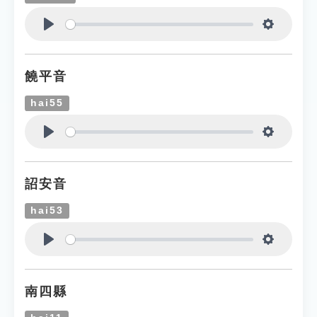
Play
Settings
饒平音
hai55
Play
Settings
詔安音
hai53
Play
Settings
南四縣