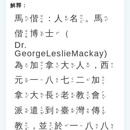
解釋：
馬
偕
：
人
名
。
馬
ㄇㄧㄥˊ
ㄐㄧㄝ
ㄇㄚˇ
ㄖㄣˊ
ㄇㄚˇ
偕
博
士
（
ㄐㄧㄝ
ㄅㄛˊ
ㄕˋ
Dr.
GeorgeLeslieMackay)
為
加
拿
大
人
，
西
ㄐㄧㄚ
ㄨㄟˊ
ㄋㄚˊ
ㄉㄚˋ
ㄖㄣˊ
ㄒㄧ
元
一
八
七
二
加
ㄐㄧㄚ
ㄩㄢˊ
ㄅㄚ
ㄑㄧ
ㄦˋ
ㄧ
拿
大
長
老
教
會
ㄐㄧㄠˋ
ㄏㄨㄟˋ
ㄋㄚˊ
ㄉㄚˋ
ㄓㄤˇ
ㄌㄠˇ
派
遣
到
臺
灣
傳
ㄑㄧㄢˇ
ㄔㄨㄢˊ
ㄆㄞˋ
ㄉㄠˋ
ㄊㄞˊ
ㄨㄢ
教
，
並
於
一
八
八
ㄐㄧㄠˋ
ㄅㄧㄥˋ
ㄅㄚ
ㄅㄚ
ㄩˊ
ㄧ