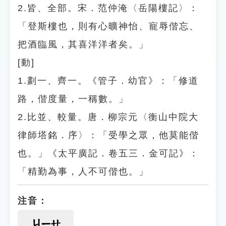
2.皆、全部。宋．范仲淹〈岳陽樓記〉：
「登斯樓也，則有心曠神怡、寵辱偕忘、
把酒臨風，其喜洋洋者矣。」
[動]
1.劃一、齊一。《管子．幼官》：「修道
路，偕度量，一稱數。」
2.比並、較量。唐．柳宗元〈衡山中院大
律師塔銘．序〉：「受學之眾，他莫能偕
也。」《太平廣記．卷五三．金可記》：
「精勤為事，人不可偕也。」
注音：
ㄐㄧㄝ