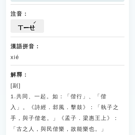
注音：
ㄒㄧㄝ
漢語拼音：
xié
解釋：
[副]
1.共同、一起。如：「偕行」、「偕
入」。《詩經．邶風．擊鼓》：「執子之
手，與子偕老。」《孟子．梁惠王上》：
「古之人，與民偕樂，故能樂也。」