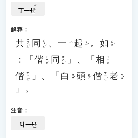
ㄒㄧㄝ
解釋：
共
同
、
一
起
。
如
ㄍㄨㄥˋ
ㄊㄨㄥˊ
ㄑㄧˇ
ㄖㄨˊ
ㄧˋ
：「
偕
同
」、「
相
ㄒㄧㄝˊ
ㄊㄨㄥˊ
ㄒㄧㄤ
偕
」、「
白
頭
偕
老
ㄒㄧㄝˊ
ㄒㄧㄝˊ
ㄅㄞˊ
ㄊㄡˊ
ㄌㄠˇ
」。
注音：
ㄐㄧㄝ