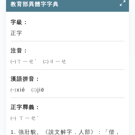
教育部異體字字典
字級：
正字
注音：
㈠ㄒㄧㄝˊ ㈡ㄐㄧㄝ
漢語拼音：
㈠xié ㈡jiē
正字釋義：
㈠ ㄒㄧㄝˊ
1. 強壯貌。《說文解字．人部》：「偕，