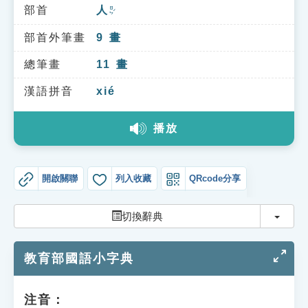
索引選單
部首
人
ㄖㄣˊ
知識索引
部首外筆畫
9
畫
單字索引
總筆畫
11
畫
生命大百科索引
漢語拼音
xié
播放
遊戲專區
教學應用
開啟關聯
列入收藏
QRcode分享
貓頭鷹博士
切換
切換辭典
教育部國語小字典
注音：