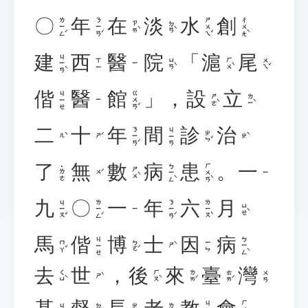
〇
年
在
淡
水
創
ㄌㄧㄥˊ
ㄋㄧㄢˊ
ㄕㄨㄟˇ
ㄔㄨㄤˋ
ㄗㄞˋ
ㄉㄢˋ
建
西
醫
院
「
滬
尾
ㄐㄧㄢˋ
ㄩㄢˋ
ㄏㄨˋ
ㄨㄟˇ
ㄒㄧ
ㄧ
偕
醫
館
」
，
設
立
ㄍㄨㄢˇ
ㄐㄧㄝ
ㄕㄜˋ
ㄌㄧˋ
ㄧ
二
十
年
間
診
治
ㄋㄧㄢˊ
ㄐㄧㄢ
ㄓㄣˇ
ㄦˋ
ㄕˊ
ㄓˋ
了
無
數
病
患
。
一
ㄅㄧㄥˋ
ㄏㄨㄢˋ
˙ㄌㄜ
ㄕㄨˋ
ㄨˊ
ㄧ
九
〇
一
年
六
月
ㄐㄧㄡˇ
ㄌㄧㄥˊ
ㄋㄧㄢˊ
ㄌㄧㄡˋ
ㄩㄝˋ
ㄧ
馬
偕
博
士
因
病
ㄅㄧㄥˋ
ㄐㄧㄝ
ㄇㄚˇ
ㄅㄛˊ
ㄧㄣ
ㄕˋ
去
世
，
後
來
臺
灣
ㄑㄩˋ
ㄏㄡˋ
ㄌㄞˊ
ㄊㄞˊ
ㄨㄢ
ㄕˋ