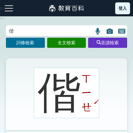
跳
登入
:::
到
主
:::
要
內
語
圖
開
容
注音索引圖示
筆畫索引圖示
部首索引表圖示
言
片
啟
詞條檢索
全文檢索
音讀檢索
搜
搜
鍵
尋
尋
盤
圖
圖
圖
示
示
示
偕
ㄒ
ㄧ
網站導覽
ˊ
ㄝ
生字詞彙表
成語故事