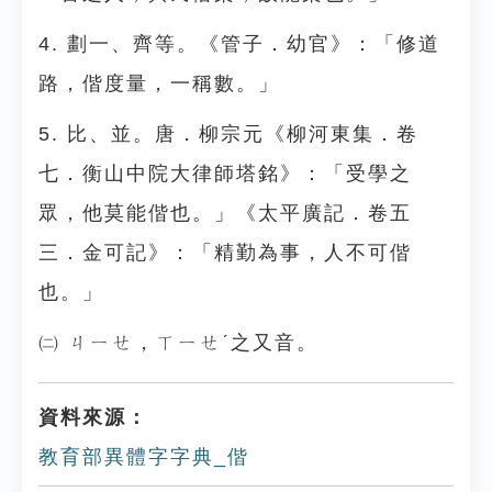
4. 劃一、齊等。《管子．幼官》：「修道
路，偕度量，一稱數。」
5. 比、並。唐．柳宗元《柳河東集．卷
七．衡山中院大律師塔銘》：「受學之
眾，他莫能偕也。」《太平廣記．卷五
三．金可記》：「精勤為事，人不可偕
也。」
㈡ ㄐㄧㄝ，ㄒㄧㄝˊ之又音。
資料來源：
教育部異體字字典_偕