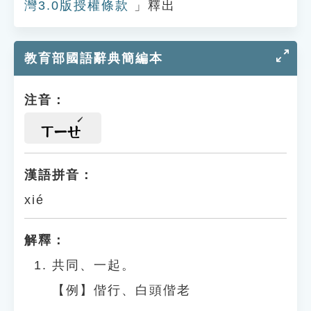
灣3.0版授權條款
」釋出
教育部國語辭典簡編本
注音：
ㄒㄧㄝ
漢語拼音：
xié
解釋：
共同、一起。
【例】偕行、白頭偕老