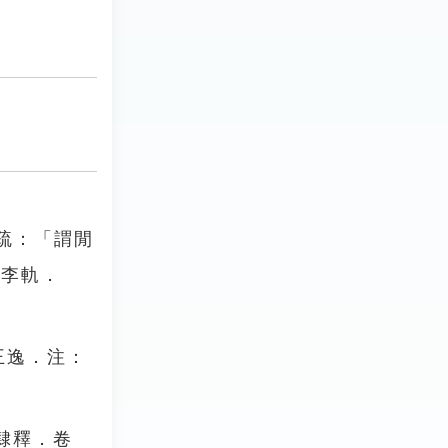
疏：「謂閒
．李軌．
王逸．注：
隸釋．卷