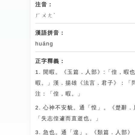
注音：
ㄏㄨㄤˊ
漢語拼音：
huáng
正字釋義：
1. 閒暇。《玉篇．人部》:「偟，
暇。」漢．揚雄《法言．君子》：「
注：「偟，暇。」
2. 心神不安貌。通「惶」。《楚辭
「失志偟遽而直逝也。」
3. 急也。通「遑」。《類篇．人部