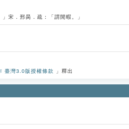
。」宋．邢昺．疏：「謂閒暇。」
作 臺灣3.0版授權條款
」釋出