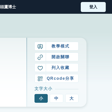
頭鷹博士
登入
教學模式
開啟關聯
列入收藏
QRcode分享
文字大小
小
中
大