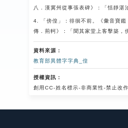
八．漢冀州從事張表碑》：「恬靜湛
4. 「傍偟」：徘徊不前。《彙音寶
傳．荊軻》：「聞其家堂上客擊築，
資料來源：
教育部異體字字典_偟
授權資訊：
創用CC-姓名標示-非商業性-禁止改作