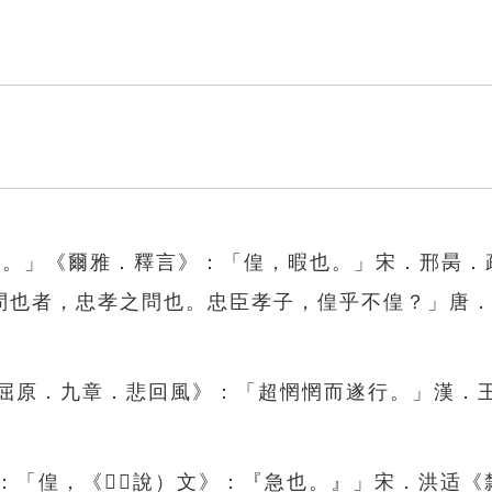
暇也。」《爾雅．釋言》：「偟，暇也。」宋．邢昺．
問也者，忠孝之問也。忠臣孝子，偟乎不偟？」唐
．屈原．九章．悲回風》：「超惘惘而遂行。」漢．
》：「偟，《󵡭（說）文》：『急也。』」宋．洪适《