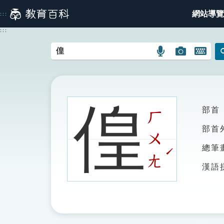
跳
網站導覽
:::
到
主
:::
要
內
語
圖
開
容
言
片
啟
搜
搜
鍵
尋
尋
盤
圖
圖
圖
偟
部首
示
示
示
ㄏ
部首
ㄨ
總筆
ˊ
ㄤ
漢語