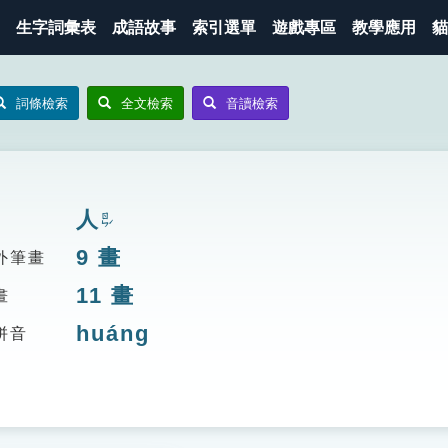
生字詞彙表
成語故事
索引選單
遊戲專區
教學應用
貓
詞條檢索
全文檢索
音讀檢索
人
ㄖㄣˊ
9
畫
外筆畫
11
畫
畫
huáng
拼音