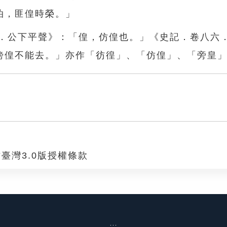
泊，匪偟時榮。」
鑑．公下平聲》：「偟，仿偟也。」《史記．卷八六
傍偟不能去。」亦作「彷徨」、「仿偟」、「旁皇
臺灣3.0版授權條款
:::