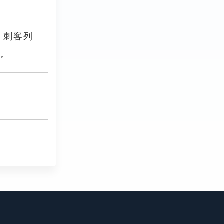
．刺客列
」。