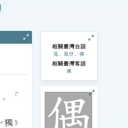
相關臺灣台語
尪
、
尪仔
、
偶
相關臺灣客語
偶
」、「
獨
ㄉㄨˊ
ㄨˊ