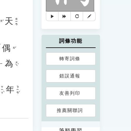
天
ㄊㄧㄢ
ㄡˇ
詞條功能
「
偶
ㄡˇ
轉寄詞條
為
ㄨㄟˊ
ㄧ
錯誤通報
年
ㄒㄧㄚˋ
ㄋㄧㄢˊ
友善列印
推薦關聯詞
筆順學習