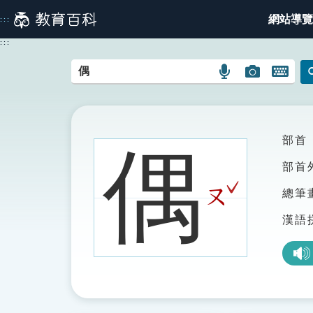
跳
網站導覽
:::
到
主
:::
要
內
語
圖
開
容
言
片
啟
搜
搜
鍵
尋
尋
盤
圖
圖
圖
部首
偶
示
示
示
部首
ˇ
ㄡ
總筆
漢語