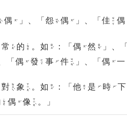
偶
」、「
怨
偶
」、「
佳
偶
ㄐㄧㄚ
ㄤˋ
ㄩㄢˋ
ㄡˇ
ㄡˇ
常
的
。
如
：「
偶
然
」、
˙ㄉㄜ
ㄔㄤˊ
ㄖㄨˊ
ㄖㄢˊ
ㄡˇ
、「
偶
發
事
件
」、「
偶
一
ㄐㄧㄢˋ
ㄈㄚ
ㄡˇ
ㄕˋ
ㄡˇ
對
象
。
如
：「
他
是
時
下
ㄉㄨㄟˋ
ㄒㄧㄤˋ
ㄖㄨˊ
ㄊㄚ
ㄕˋ
ㄕˊ
的
偶
像
。」
ㄒㄧㄤˋ
˙ㄉㄜ
ㄡˇ