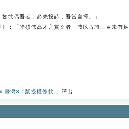
「如欲偶吾者，必先投詩，吾當自擇。」
鈞世》：「諸碩儒高才之賞文者，咸以古詩三百未有
作 臺灣3.0版授權條款
」釋出