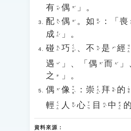
有
偶
」。
ㄧㄡˇ
ㄡˇ
配
偶
。
如
：「
喪
ㄆㄟˋ
ㄖㄨˊ
ㄙ
ㄡˇ
成
」。
ㄔㄥˊ
碰
巧
、
不
是
經
ㄑㄧㄠˇ
ㄐㄧㄥ
ㄆㄥˋ
ㄅㄨˊ
ㄕˋ
遇
」、「
偶
而
」
ㄩˋ
ㄡˇ
ㄦˊ
之
」。
ㄓ
偶
像
：
崇
拜
的
ㄒㄧㄤˋ
ㄔㄨㄥˊ
˙ㄉㄜ
ㄅㄞˋ
ㄡˇ
輕
人
心
目
中
ㄑㄧㄥ
ㄒㄧㄣ
ㄓㄨㄥ
ㄖㄣˊ
ㄇㄨˋ
資料來源：