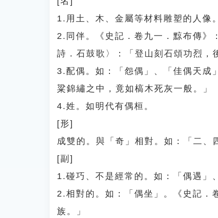
[名]
1.用土、木、金屬等材料雕塑的人像
2.同伴。《史記．卷九一．黥布傳
詩．石鼓歌〉：「登山刻石頌功烈，
3.配偶。如：「怨偶」、「佳偶天
粱錦繡之中，竟如槁木死灰一般。」
4.姓。如明代有偶桓。
[形]
成雙的。與「奇」相對。如：「二、
[副]
1.碰巧、不是經常的。如：「偶遇」
2.相對的。如：「偶坐」。《史記
族。」