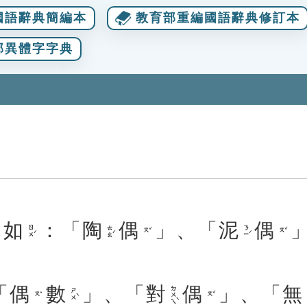
國語辭典簡編本
教育部重編國語辭典修訂本
部異體字字典
。
如
：「
陶
偶
」、「
泥
偶
ㄖㄨˊ
ㄊㄠˊ
ㄋㄧˊ
ㄡˇ
ㄡˇ
「
偶
數
」、「
對
偶
」、「
無
ㄉㄨㄟˋ
ㄕㄨˋ
ㄡˇ
ㄡˇ