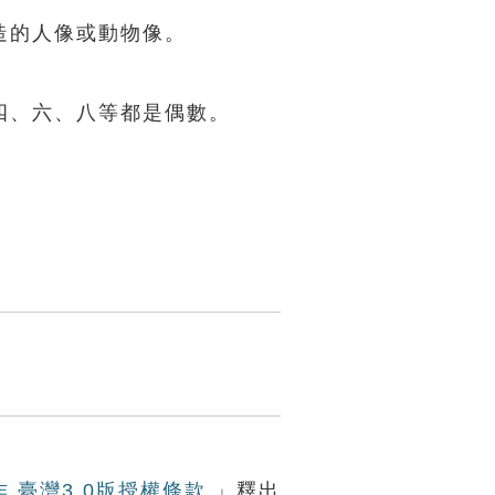
造的人像或動物像。
四、六、八等都是偶數。
作 臺灣3.0版授權條款
」釋出