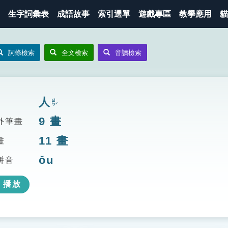
生字詞彙表
成語故事
索引選單
遊戲專區
教學應用
貓
詞條檢索
全文檢索
音讀檢索
人
ㄖㄣˊ
9
畫
外筆畫
11
畫
畫
ǒu
拼音
播放