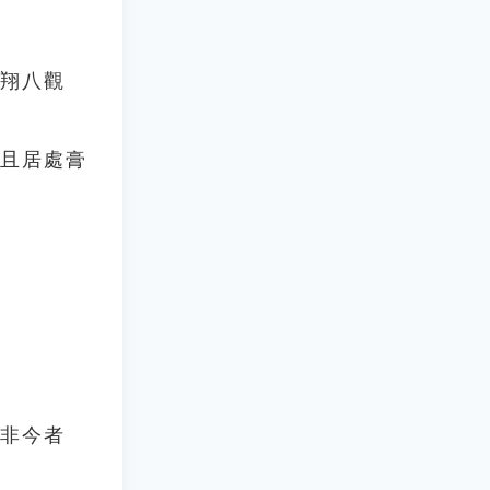
鳳翔八觀
，且居處膏
古非今者