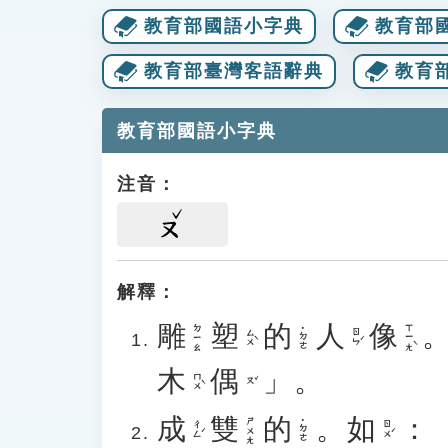
教育部國語小字典
教育部
教育部臺灣客語辭典
教育
教育部國語小字典
注音：
ㄡ
解釋：
雕
塑
的
人
像
ㄒㄧㄤˋ
ㄉㄧㄠ
˙ㄉㄜ
ㄙㄨˋ
ㄖㄣˊ
木
偶
」。
ㄇㄨˋ
ㄡˇ
成
雙
的
。
如
：
ㄕㄨㄤ
˙ㄉㄜ
ㄔㄥˊ
ㄖㄨˊ