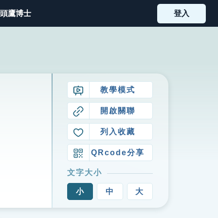
頭鷹博士
登入
教學模式
開啟關聯
列入收藏
QRcode分享
文字大小
小
中
大