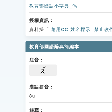
教育部國語小字典_偶
授權資訊：
資料採「
創用CC-姓名標示- 禁止改
教育部國語辭典簡編本
注音：
ㄡ
漢語拼音：
ǒu
解釋：