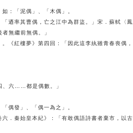
。如：「泥偶」、「木偶」。
》：「迺率其曹偶，亡之江中為群盜。」宋．蘇軾〈
後者無繼前無偶。」
成」。《紅樓夢》第四回：「因此這李紈雖青春喪偶
四、六……都是偶數。」
、「偶發」、「偶一為之」。
．卷六．秦始皇本紀》：「有敢偶語詩書者棄市，以