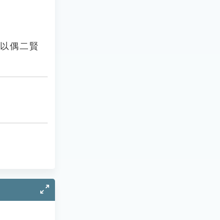
足以偶二賢