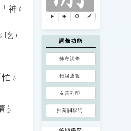
「
神
ㄕㄣˊ
吃
ㄊㄡ
ㄔ
詞條功能
轉寄詞條
「
忙
錯誤通報
ㄇㄤˊ
友善列印
情
ㄑㄧㄥˊ
推薦關聯詞
筆順學習