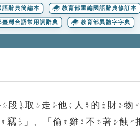
國語辭典簡編本
教育部重編國語辭典修訂本
部臺灣台語常用詞辭典
教育部異體字字典
手
段
取
走
他
人
的
財
物
ㄉㄨㄢˋ
˙ㄉㄜ
ㄕㄡˇ
ㄑㄩˇ
ㄗㄡˇ
ㄖㄣˊ
ㄘㄞˊ
ㄊㄚ
ㄨˋ
偷
竊
」、「
偷
雞
不
著
蝕
ㄑㄧㄝˋ
ㄅㄨˋ
ㄓㄠˊ
ㄊㄡ
ㄊㄡ
ㄐㄧ
ㄕˊ