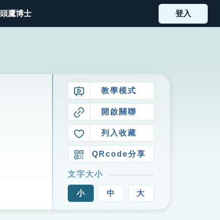
頭鷹博士
登入
教學模式
開啟關聯
列入收藏
QRcode分享
文字大小
小
中
大