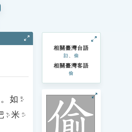
相關臺灣台語
勍
、
偷
相關臺灣客語
偷
。
如
ㄖㄨˊ
把
米
ㄅㄚˇ
ㄇㄧˇ