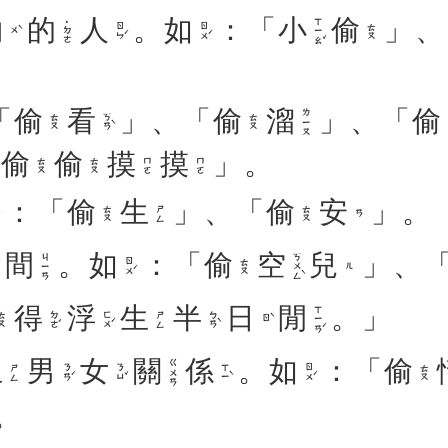
物
的
人
。
如
：「
小
偷
」、
ㄒㄧㄠˇ
˙ㄉㄜ
ㄖㄣˊ
ㄖㄨˊ
ㄊㄡ
ㄨˋ
「
偷
看
」、「
偷
溜
」、「
偷
ㄌㄧㄡ
ㄎㄢˋ
ㄊㄡ
ㄊㄡ
「
偷
偷
摸
摸
」。
ㄊㄡ
ㄊㄡ
ㄇㄛ
ㄇㄛ
：「
偷
生
」、「
偷
安
」。
ㄊㄡ
ㄕㄥ
ㄊㄡ
ㄢ
間
。
如
：「
偷
空
兒
」、
ㄎㄨㄥˋ
ㄐㄧㄢ
ㄖㄨˊ
ㄊㄡ
ㄦ
得
浮
生
半
日
閒
。」
ㄒㄧㄢˊ
ㄉㄜˊ
ㄈㄨˊ
ㄅㄢˋ
ㄊㄡ
ㄕㄥ
ㄖˋ
生
男
女
關
係
。
如
：「
偷
ㄍㄨㄢ
ㄋㄢˊ
ㄋㄩˇ
ㄒㄧˋ
ㄖㄨˊ
ㄕㄥ
ㄊㄡ
。