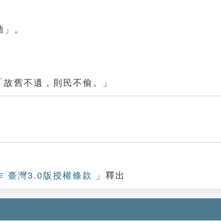
聽」。
「故舊不遺，則民不偷。」
作 臺灣3.0版授權條款
」釋出