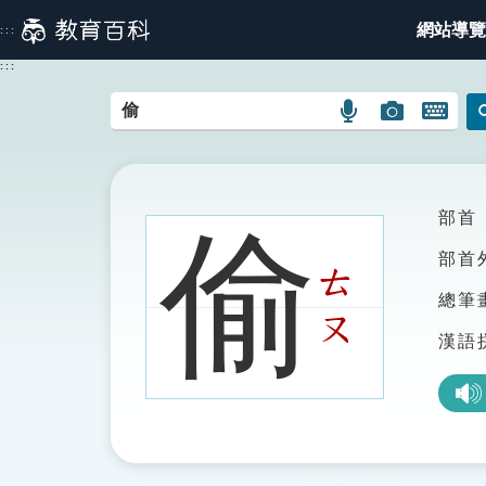
跳
網站導覽
:::
到
主
:::
要
內
語
圖
開
容
言
片
啟
搜
搜
鍵
尋
尋
盤
圖
圖
圖
部首
偷
示
示
示
部首
ㄊ
總筆
ㄡ
漢語