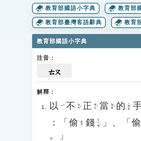
教育部國語小字典
教育部
教育部臺灣客語辭典
教育
教育部國語小字典
注音：
ㄊㄡ
解釋：
以
不
正
當
的
˙ㄉㄜ
ㄅㄨˊ
ㄓㄥˋ
ㄉㄤˋ
ㄧˇ
：「
偷
錢
」、「
ㄑㄧㄢˊ
ㄊㄡ
。」