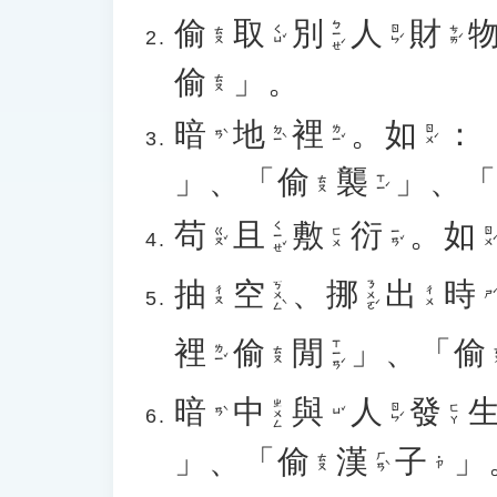
偷
取
別
人
財
ㄅㄧㄝˊ
ㄑㄩˇ
ㄖㄣˊ
ㄘㄞˊ
ㄊㄡ
偷
」。
ㄊㄡ
暗
地
裡
。
如
：
ㄉㄧˋ
ㄌㄧˇ
ㄖㄨˊ
ㄢˋ
」、「
偷
襲
」、
ㄒㄧˊ
ㄊㄡ
苟
且
敷
衍
。
如
ㄑㄧㄝˇ
ㄍㄡˇ
ㄧㄢˇ
ㄖㄨˊ
ㄈㄨ
抽
空
、
挪
出
時
ㄎㄨㄥˋ
ㄋㄨㄛˊ
ㄔㄡ
ㄔㄨ
ㄕˊ
裡
偷
閒
」、「
偷
ㄒㄧㄢˊ
ㄌㄧˇ
ㄊㄡ
暗
中
與
人
發
ㄓㄨㄥ
ㄖㄣˊ
ㄈㄚ
ㄢˋ
ㄩˇ
」、「
偷
漢
子
」
ㄏㄢˋ
ㄊㄡ
˙ㄗ