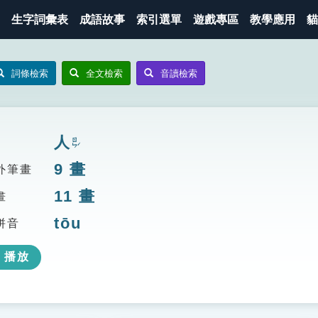
生字詞彙表
成語故事
索引選單
遊戲專區
教學應用
貓
詞條檢索
全文檢索
音讀檢索
人
ㄖㄣˊ
9
畫
外筆畫
11
畫
畫
tōu
拼音
播放