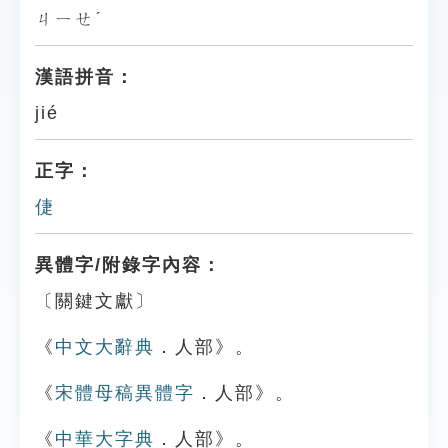
ㄐㄧㄝˊ
漢語拼音：
jié
正字：
倢
異體字/附錄字內容：
〔關鍵文獻〕
《
中文大辭典
．人部》。
《
宋體母稿異體字
．人部》。
《
中華大字典
．人部》。