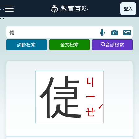
跳
登入
:::
到
主
:::
要
內
語
圖
開
容
注音索引圖示
筆畫索引圖示
部首索引表圖示
言
片
啟
詞條檢索
全文檢索
音讀檢索
搜
搜
鍵
尋
尋
盤
圖
圖
圖
示
示
示
偼
ㄐ
ㄧ
網站導覽
ˊ
ㄝ
生字詞彙表
成語故事