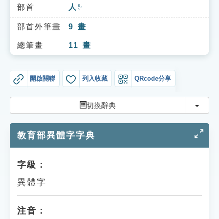
索引選單
部首
人
ㄖㄣˊ
知識索引
部首外筆畫
9
畫
單字索引
總筆畫
11
畫
生命大百科索引
開啟關聯
列入收藏
QRcode分享
遊戲專區
切換
切換辭典
教學應用
教育部異體字字典
貓頭鷹博士
字級：
異體字
注音：