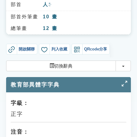
索引選單
部首
人
ㄖㄣˊ
知識索引
部首外筆畫
10
畫
單字索引
總筆畫
12
畫
生命大百科索引
開啟關聯
列入收藏
QRcode分享
遊戲專區
切換
切換辭典
教學應用
教育部異體字字典
貓頭鷹博士
字級：
正字
注音：