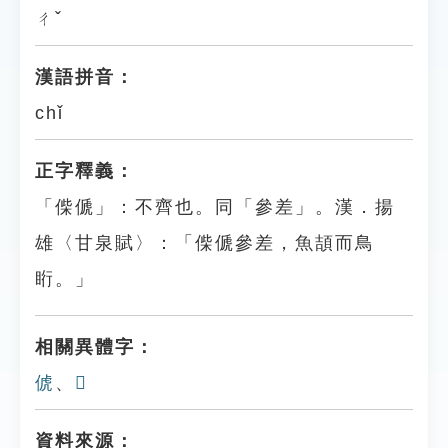
ㄔˇ
漢語拼音：
chǐ
正字釋義：
「偨傂」：不齊也。同「參差」。漢．揚
雄〈甘泉賦〉：「偨傂參差，魚頡而鳥
䀪。」
相關異體字：
俿
、
𠈩
資料來源：