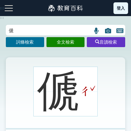
跳
登入
:::
到
主
:::
要
內
語
圖
開
容
注音索引圖示
筆畫索引圖示
部首索引表圖示
言
片
啟
詞條檢索
全文檢索
音讀檢索
搜
搜
鍵
尋
尋
盤
圖
圖
圖
示
示
示
傂
ˇ
ㄔ
網站導覽
生字詞彙表
成語故事