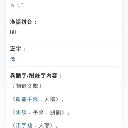
ㄌㄟˇ
漢語拼音：
lěi
正字：
儽
異體字/附錄字內容：
〔關鍵文獻〕
《
龍龕手鑑
．人部》。
《
集韻
．平聲．脂韻》。
《
正字通
．人部》。