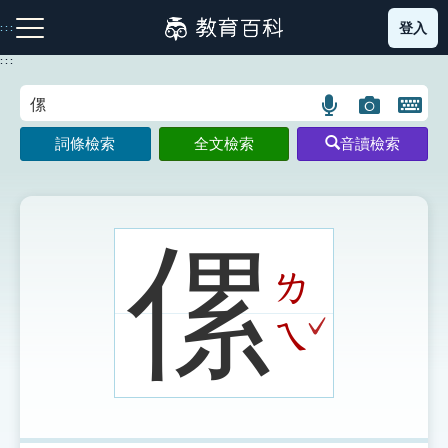
跳
登入
:::
到
主
:::
要
內
語
圖
開
容
注音索引圖示
筆畫索引圖示
部首索引表圖示
言
片
啟
詞條檢索
全文檢索
音讀檢索
搜
搜
鍵
尋
尋
盤
圖
圖
圖
示
示
示
傫
ㄌ
網站導覽
ˇ
ㄟ
生字詞彙表
成語故事