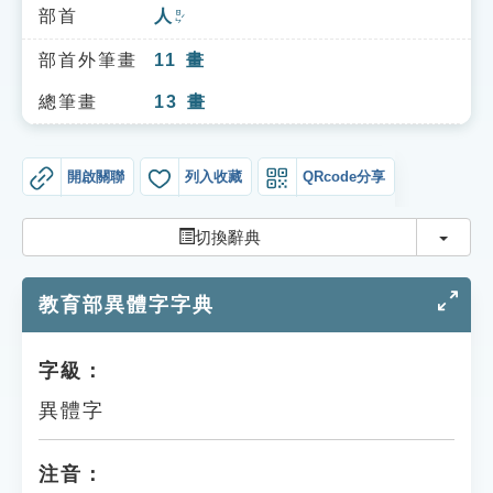
索引選單
部首
人
ㄖㄣˊ
知識索引
部首外筆畫
11
畫
單字索引
總筆畫
13
畫
生命大百科索引
開啟關聯
列入收藏
QRcode分享
遊戲專區
切換
切換辭典
教學應用
教育部異體字字典
貓頭鷹博士
字級：
異體字
注音：