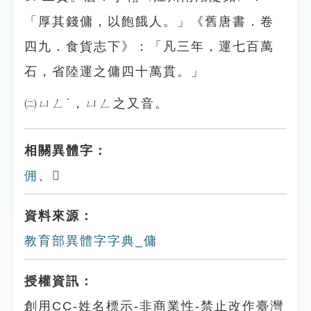
「厚其錢傭，以飽餓人。」《舊唐書．卷
四九．食貨志下》：「凡三年，運七百萬
石，省陸運之傭四十萬貫。」
㈡ㄩㄥˊ，ㄩㄥ之又音。
相關異體字：
佣
、
𦟛
資料來源：
教育部異體字字典_傭
授權資訊：
創用CC-姓名標示-非商業性-禁止改作臺灣