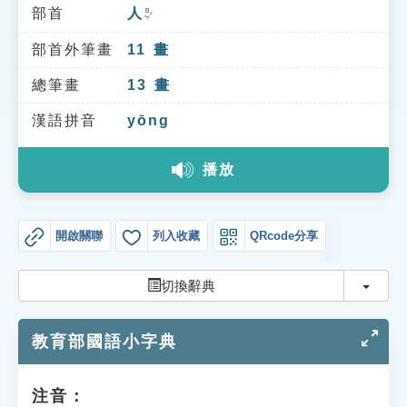
索引選單
部首
人
ㄖㄣˊ
知識索引
部首外筆畫
11
畫
單字索引
總筆畫
13
畫
生命大百科索引
漢語拼音
yōng
播放
遊戲專區
教學應用
開啟關聯
列入收藏
QRcode分享
貓頭鷹博士
切換
切換辭典
教育部國語小字典
注音：