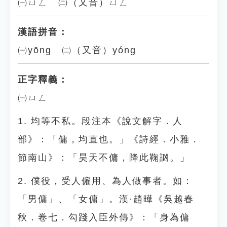
㈠ㄩㄥ ㈡（又音）ㄩㄥˊ
漢語拼音：
㈠yōng ㈡（又音）yóng
正字釋義：
㈠ㄩㄥ
1. 均等不私。段注本《說文解字．人
部》：「傭，均直也。」《詩經．小雅．
節南山》：「昊天不傭，降此鞠訩。」
2. 僕役，受人僱用、為人做事者。如：
「男傭」、「女傭」。漢·趙曄《吳越春
秋．卷七．勾踐入臣外傳》：「身為傭