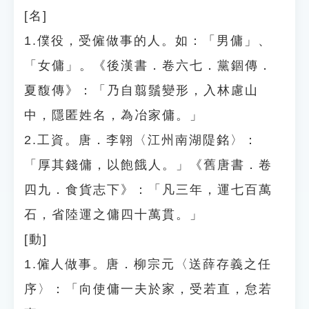
[名]
1.僕役，受僱做事的人。如：「男傭」、
「女傭」。《後漢書．卷六七．黨錮傳．
夏馥傳》：「乃自翦鬚變形，入林慮山
中，隱匿姓名，為冶家傭。」
2.工資。唐．李翶〈江州南湖隄銘〉：
「厚其錢傭，以飽餓人。」《舊唐書．卷
四九．食貨志下》：「凡三年，運七百萬
石，省陸運之傭四十萬貫。」
[動]
1.僱人做事。唐．柳宗元〈送薛存義之任
序〉：「向使傭一夫於家，受若直，怠若