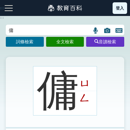
跳
登入
:::
到
主
:::
要
內
語
圖
開
容
注音索引圖示
筆畫索引圖示
部首索引表圖示
言
片
啟
詞條檢索
全文檢索
音讀檢索
搜
搜
鍵
尋
尋
盤
圖
圖
圖
示
示
示
傭
ㄩ
網站導覽
ㄥ
生字詞彙表
成語故事