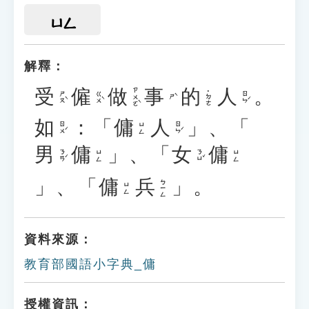
ㄩㄥ
解釋：
受
僱
做
事
的
人
。
ㄗㄨㄛˋ
˙ㄉㄜ
ㄕㄡˋ
ㄍㄨˋ
ㄖㄣˊ
ㄕˋ
如
：「
傭
人
」、「
ㄖㄨˊ
ㄖㄣˊ
ㄩㄥ
男
傭
」、「
女
傭
ㄋㄢˊ
ㄋㄩˇ
ㄩㄥ
ㄩㄥ
」、「
傭
兵
」。
ㄅㄧㄥ
ㄩㄥ
資料來源：
教育部國語小字典_傭
授權資訊：