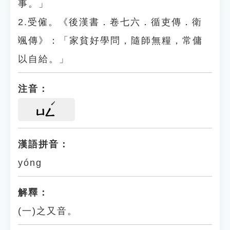
事。」
2.受僱。《後漢書．卷七六．循吏傳．衛
颯傳》：「家貧好學問，隨師無糧，常傭
以自給。」
注音：
ㄩㄥ
漢語拼音：
yóng
解釋：
(一)之又音。