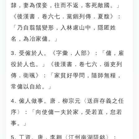
隸，妻為僕妾，往而不返，客死敵國。」
《後漢書．卷六七．黨錮列傳．夏馥》：
「乃自翦鬚變形，入林慮山中，隱匿姓
名，為冶家傭。」
3. 受僱於人。《字彙．人部》：「傭，雇
役於人也。」《後漢書．卷七六．循吏列
傳．衛颯》：「家貧好學問，隨師無糧，
常傭以自給。」
4. 僱人做事。唐．柳宗元〈送薛存義之任
序〉：「向使傭一夫於家，受若直，怠若
事。」
5. 工資。唐．李翱〈江州南湖隄銘〉：