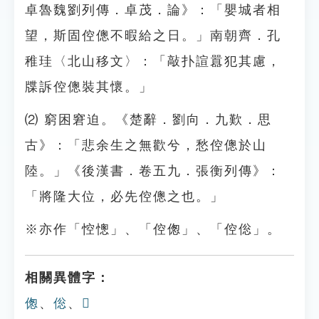
卓魯魏劉列傳．卓茂．論》：「嬰城者相
望，斯固倥傯不暇給之日。」南朝齊．孔
稚珪〈北山移文〉：「敲扑諠囂犯其慮，
牒訴倥傯裝其懷。」
⑵ 窮困窘迫。《楚辭．劉向．九歎．思
古》：「悲余生之無歡兮，愁倥傯於山
陸。」《後漢書．卷五九．張衡列傳》：
「將隆大位，必先倥傯之也。」
※亦作「悾憁」、「倥偬」、「倥倊」。
相關異體字：
偬
、
倊
、
𠏨