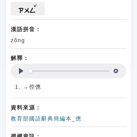
ㄗㄨㄥ
漢語拼音：
zǒng
解釋：
Play
Settings
→倥傯
資料來源：
教育部國語辭典簡編本_傯
授權資訊：