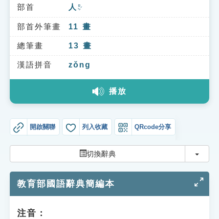
索引選單
部首
人
ㄖㄣˊ
知識索引
部首外筆畫
11
畫
單字索引
總筆畫
13
畫
生命大百科索引
漢語拼音
zǒng
播放
遊戲專區
教學應用
開啟關聯
列入收藏
QRcode分享
貓頭鷹博士
切換
切換辭典
教育部國語辭典簡編本
注音：