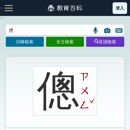
跳
登入
:::
到
主
:::
要
內
語
圖
開
容
注音索引圖示
筆畫索引圖示
部首索引表圖示
言
片
啟
詞條檢索
全文檢索
音讀檢索
搜
搜
鍵
尋
尋
盤
圖
圖
圖
示
示
示
傯
ㄗ
ㄨ
網站導覽
ˇ
ㄥ
生字詞彙表
成語故事