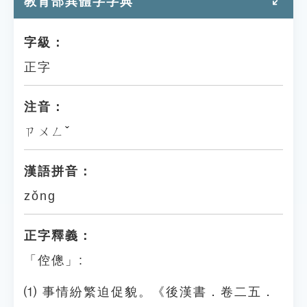
教育部異體字字典
字級：
正字
注音：
ㄗㄨㄥˇ
漢語拼音：
zǒng
正字釋義：
「倥傯」:
⑴ 事情紛繁迫促貌。《後漢書．卷二五．