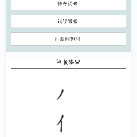
轉寄詞條
錯誤通報
推薦關聯詞
筆順學習