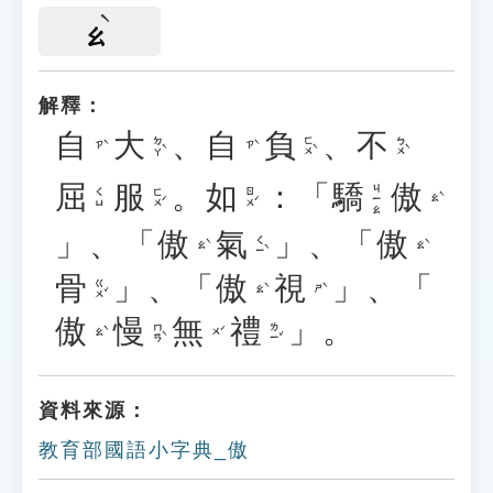
ㄠ
解釋：
自
大
、
自
負
、
不
ㄉㄚˋ
ㄈㄨˋ
ㄅㄨˋ
ㄗˋ
ㄗˋ
屈
服
。
如
：「
驕
傲
ㄐㄧㄠ
ㄈㄨˊ
ㄖㄨˊ
ㄑㄩ
ㄠˋ
」、「
傲
氣
」、「
傲
ㄑㄧˋ
ㄠˋ
ㄠˋ
骨
」、「
傲
視
」、「
ㄍㄨˇ
ㄠˋ
ㄕˋ
傲
慢
無
禮
」。
ㄇㄢˋ
ㄌㄧˇ
ㄠˋ
ㄨˊ
資料來源：
教育部國語小字典_傲