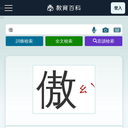
跳
登入
:::
到
主
:::
要
內
語
圖
開
容
注音索引圖示
筆畫索引圖示
部首索引表圖示
言
片
啟
詞條檢索
全文檢索
音讀檢索
搜
搜
鍵
尋
尋
盤
圖
圖
圖
示
示
示
傲
ˋ
ㄠ
網站導覽
生字詞彙表
成語故事