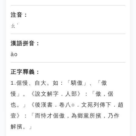
注音：
ㄠˋ
漢語拼音：
ào
正字釋義：
1.倨慢、自大。如：「驕傲」、「傲
慢」。《說文解字．人部》：「傲，倨
也。」《後漢書．卷八○．文苑列傳下．趙
壹》：「而恃才倨傲，為鄉黨所擯，乃作
解擯。」