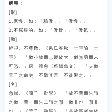
解釋：
[形]
1.倨慢。如：「驕傲」、「傲慢」。
2.不屈服的。如：「傲骨」、「傲氣」。
[動]
輕視、不尊敬。《呂氏春秋．士容論．士
容》：「傲小物而志屬於大，似無勇而未
可恐。」唐．韓愈〈祭鱷魚文〉：「夫傲
天子之命吏，不聽其言，不徙避之。」
[名]
急躁。《荀子．勸學》：「故不問而告謂
之傲，問一而告二謂之囋，傲非也，囋非
也。」《管子．乘馬》：「是故事者生於