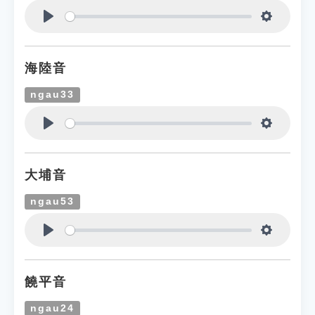
Play
Settings
海陸音
ngau33
Play
Settings
大埔音
ngau53
Play
Settings
饒平音
ngau24