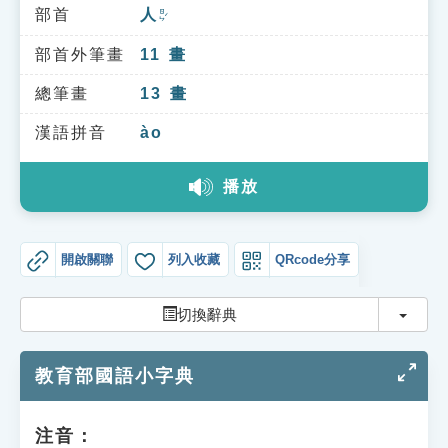
索引選單
部首
人
ㄖㄣˊ
知識索引
部首外筆畫
11
畫
單字索引
總筆畫
13
畫
生命大百科索引
漢語拼音
ào
播放
遊戲專區
教學應用
開啟關聯
列入收藏
QRcode分享
貓頭鷹博士
切換
切換辭典
教育部國語小字典
注音：