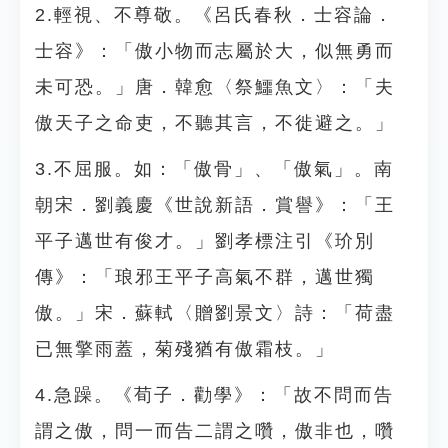
2.輕視、不尊敬。《呂氏春秋．士容論．
士容》：「傲小物而志屬於大，似無勇而
未可恐。」唐．韓愈〈祭鱷魚文〉：「夫
傲天子之命吏，不聽其言，不徙避之。」
3.不屈服。如：「傲骨」、「傲氣」。南
朝宋．劉義慶《世說新語．賞譽》：「王
平子邁世有俊才。」劉孝標注引《玠別
傳》：「琅邪王平子高氣不群，邁世獨
傲。」宋．蘇軾〈贈劉景文〉詩：「荷盡
已無擎雨蓋，菊殘猶有傲霜枝。」
4.急躁。《荀子．勸學》：「故不問而告
謂之傲，問一而告二謂之囋，傲非也，囋