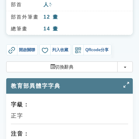
索引選單
部首
人
ㄖㄣˊ
知識索引
部首外筆畫
12
畫
單字索引
總筆畫
14
畫
生命大百科索引
開啟關聯
列入收藏
QRcode分享
遊戲專區
切換
切換辭典
教學應用
教育部異體字字典
貓頭鷹博士
字級：
正字
注音：