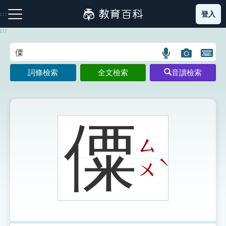
跳
登入
:::
到
主
:::
要
內
語
圖
開
容
注音索引圖示
筆畫索引圖示
部首索引表圖示
言
片
啟
詞條檢索
全文檢索
音讀檢索
搜
搜
鍵
尋
尋
盤
圖
圖
圖
示
示
示
僳
ㄙ
網站導覽
ˋ
ㄨ
生字詞彙表
成語故事