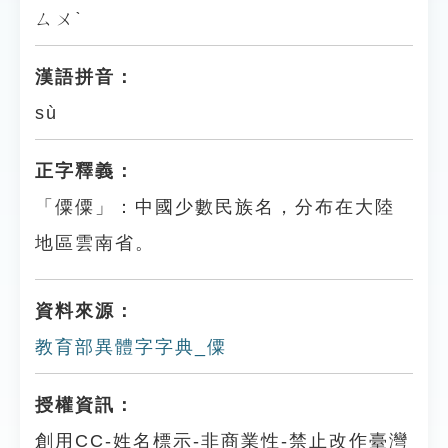
ㄙㄨˋ
漢語拼音：
sù
正字釋義：
「僳僳」：中國少數民族名，分布在大陸
地區雲南省。
資料來源：
教育部異體字字典_僳
授權資訊：
創用CC-姓名標示-非商業性-禁止改作臺灣