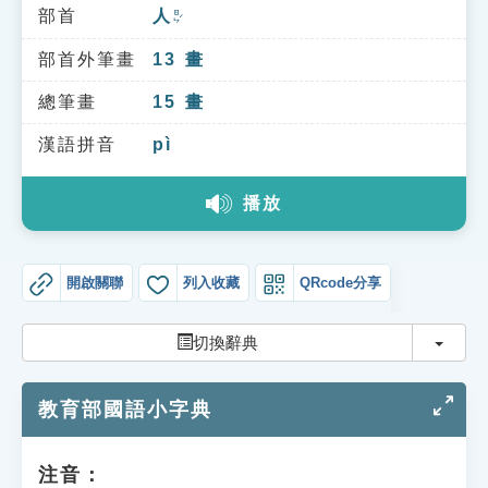
索引選單
部首
人
ㄖㄣˊ
知識索引
部首外筆畫
13
畫
單字索引
總筆畫
15
畫
生命大百科索引
漢語拼音
pì
播放
遊戲專區
教學應用
開啟關聯
列入收藏
QRcode分享
貓頭鷹博士
切換
切換辭典
教育部國語小字典
注音：