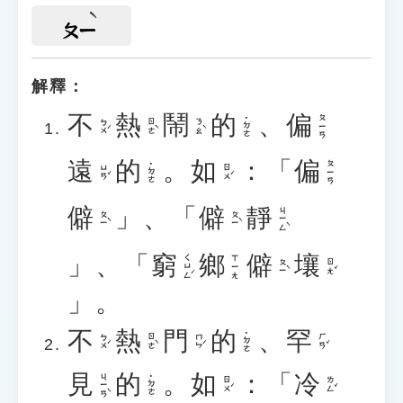
ㄆㄧ
解釋：
不
熱
鬧
的
、
偏
ㄆㄧㄢ
˙ㄉㄜ
ㄅㄨˊ
ㄖㄜˋ
ㄋㄠˋ
遠
的
。
如
：「
偏
ㄆㄧㄢ
˙ㄉㄜ
ㄩㄢˇ
ㄖㄨˊ
僻
」、「
僻
靜
ㄐㄧㄥˋ
ㄆㄧˋ
ㄆㄧˋ
」、「
窮
鄉
僻
壤
ㄑㄩㄥˊ
ㄒㄧㄤ
ㄆㄧˋ
ㄖㄤˇ
」。
不
熱
門
的
、
罕
˙ㄉㄜ
ㄅㄨˊ
ㄖㄜˋ
ㄇㄣˊ
ㄏㄢˇ
見
的
。
如
：「
冷
ㄐㄧㄢˋ
˙ㄉㄜ
ㄖㄨˊ
ㄌㄥˇ