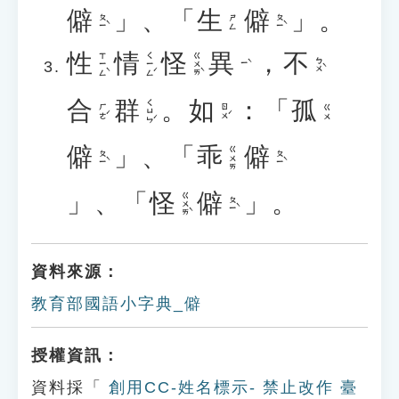
僻
」、「
生
僻
」。
ㄆㄧˋ
ㄆㄧˋ
ㄕㄥ
性
情
怪
異
，
不
ㄒㄧㄥˋ
ㄑㄧㄥˊ
ㄍㄨㄞˋ
ㄅㄨˋ
ㄧˋ
合
群
。
如
：「
孤
ㄑㄩㄣˊ
ㄏㄜˊ
ㄖㄨˊ
ㄍㄨ
僻
」、「
乖
僻
ㄍㄨㄞ
ㄆㄧˋ
ㄆㄧˋ
」、「
怪
僻
」。
ㄍㄨㄞˋ
ㄆㄧˋ
資料來源：
教育部國語小字典_僻
授權資訊：
資料採「
創用CC-姓名標示- 禁止改作 臺