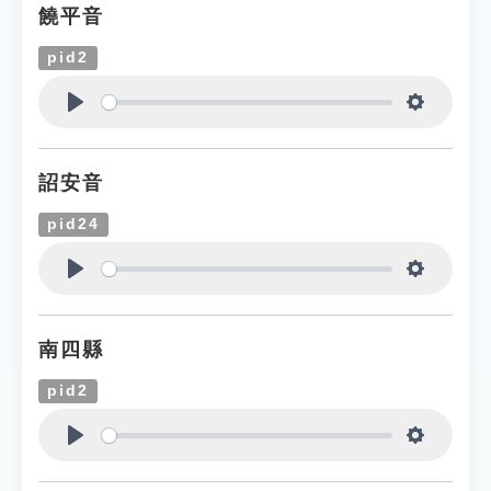
饒平音
pid2
Play
Settings
詔安音
pid24
Play
Settings
南四縣
pid2
Play
Settings