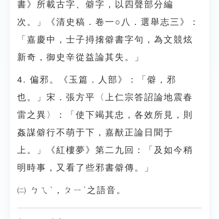
書》所載古字、僻字，以四聲部分編
次。」《清史稿．卷一○八．選舉志三》：
「嘉慶中，士子撏撦僻書字句，為文競炫
新奇，御史辛從益論其失。」
4. 偏邪。《玉篇．人部》：「僻，邪
也。」宋．張方平〈上仁宗答詔論地震春
雷之異〉：「使下竭其忠，各效所見，則
姦謀僻行不萌于下，嘉猷正論日聞于
上。」《紅樓夢》第二九回：「及如今稍
明時事，又看了些邪書僻傳。」
㈡ ㄅㄟˋ，ㄆㄧˋ之語音。