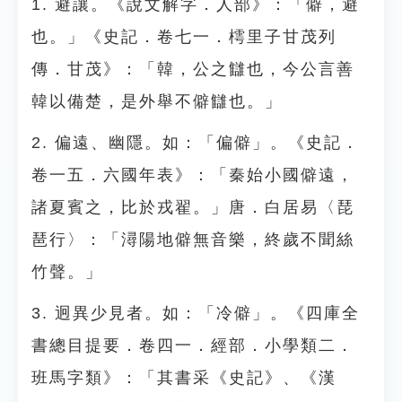
1. 避讓。《說文解字．人部》：「僻，避
也。」《史記．卷七一．樗里子甘茂列
傳．甘茂》：「韓，公之讎也，今公言善
韓以備楚，是外舉不僻讎也。」
2. 偏遠、幽隱。如：「偏僻」。《史記．
卷一五．六國年表》：「秦始小國僻遠，
諸夏賓之，比於戎翟。」唐．白居易〈琵
琶行〉：「潯陽地僻無音樂，終歲不聞絲
竹聲。」
3. 迥異少見者。如：「冷僻」。《四庫全
書總目提要．卷四一．經部．小學類二．
班馬字類》：「其書采《史記》、《漢