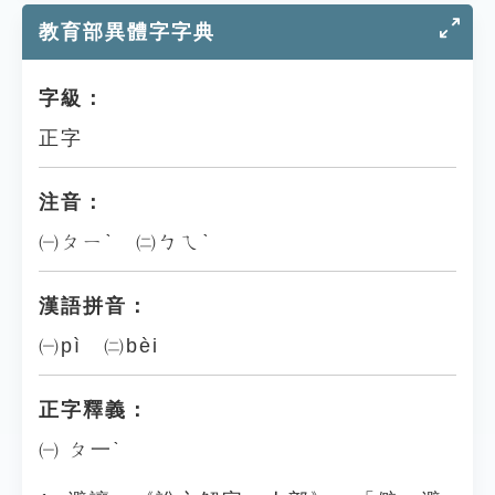
教育部異體字字典
字級：
正字
注音：
㈠ㄆㄧˋ ㈡ㄅㄟˋ
漢語拼音：
㈠pì ㈡bèi
正字釋義：
㈠ ㄆ一ˋ