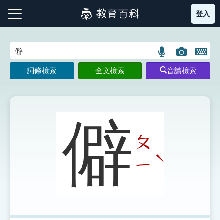
跳
登入
:::
到
主
:::
要
內
語
圖
開
容
注音索引圖示
筆畫索引圖示
部首索引表圖示
言
片
啟
詞條檢索
全文檢索
音讀檢索
搜
搜
鍵
尋
尋
盤
圖
圖
圖
示
示
示
僻
ㄆ
網站導覽
ˋ
ㄧ
生字詞彙表
成語故事