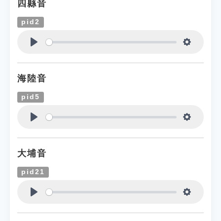
四縣音
pid2
Play
Settings
海陸音
pid5
Play
Settings
大埔音
pid21
Play
Settings