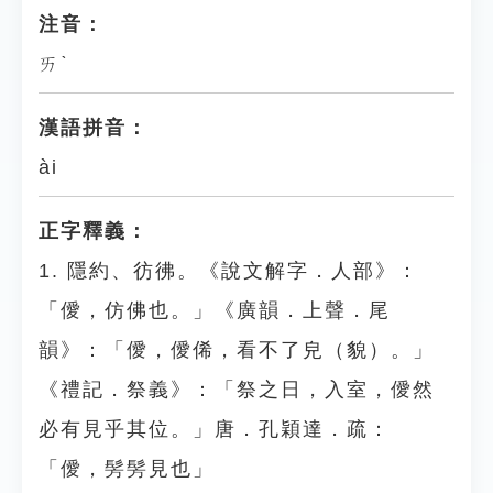
注音：
ㄞˋ
漢語拼音：
ài
正字釋義：
1. 隱約、彷彿。《說文解字．人部》：
「僾，仿佛也。」《廣韻．上聲．尾
韻》：「僾，僾俙，看不了皃（貌）。」
《禮記．祭義》：「祭之日，入室，僾然
必有見乎其位。」唐．孔穎達．疏：
「僾，髣髣見也」