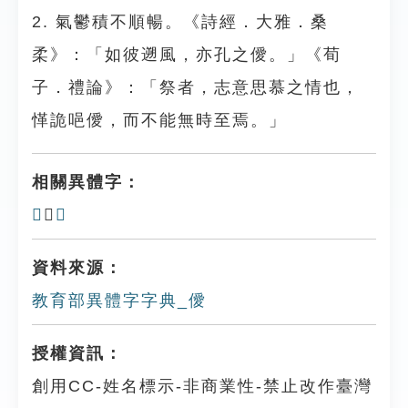
2. 氣鬱積不順暢。《詩經．大雅．桑
柔》：「如彼遡風，亦孔之僾。」《荀
子．禮論》：「祭者，志意思慕之情也，
愅詭唈僾，而不能無時至焉。」
相關異體字：
𠎹
、
𢙸
資料來源：
教育部異體字字典_僾
授權資訊：
創用CC-姓名標示-非商業性-禁止改作臺灣