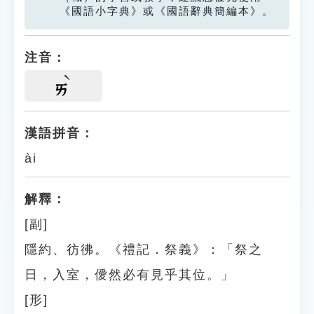
《國語小字典》或《國語辭典簡編本》。
注音：
ㄞ
漢語拼音：
ài
解釋：
[副]
隱約、彷彿。《禮記．祭義》：「祭之
日，入室，僾然必有見乎其位。」
[形]