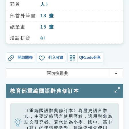
索引選單
部首
人
ㄖㄣˊ
知識索引
部首外筆畫
13
畫
單字索引
總筆畫
15
畫
生命大百科索引
漢語拼音
ài
遊戲專區
開啟關聯
列入收藏
QRcode分享
教學應用
切換
切換辭典
貓頭鷹博士
教育部重編國語辭典修訂本
《重編國語辭典修訂本》為歷史語言辭
典，主要記錄語言使用歷程，適用對象為
語文研究者。若您是為小學、國中、高中
（職）的學習或教學，建議您優先使用