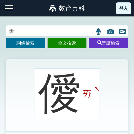
跳
登入
:::
到
主
:::
要
內
語
圖
開
容
注音索引圖示
筆畫索引圖示
部首索引表圖示
言
片
啟
詞條檢索
全文檢索
音讀檢索
搜
搜
鍵
尋
尋
盤
圖
圖
圖
示
示
示
僾
ˋ
ㄞ
網站導覽
生字詞彙表
成語故事