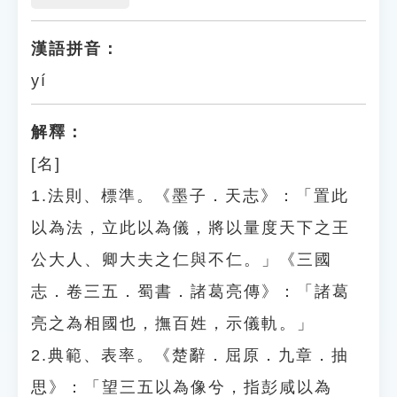
漢語拼音：
yí
解釋：
[名]
1.法則、標準。《墨子．天志》：「置此
以為法，立此以為儀，將以量度天下之王
公大人、卿大夫之仁與不仁。」《三國
志．卷三五．蜀書．諸葛亮傳》：「諸葛
亮之為相國也，撫百姓，示儀軌。」
2.典範、表率。《楚辭．屈原．九章．抽
思》：「望三五以為像兮，指彭咸以為