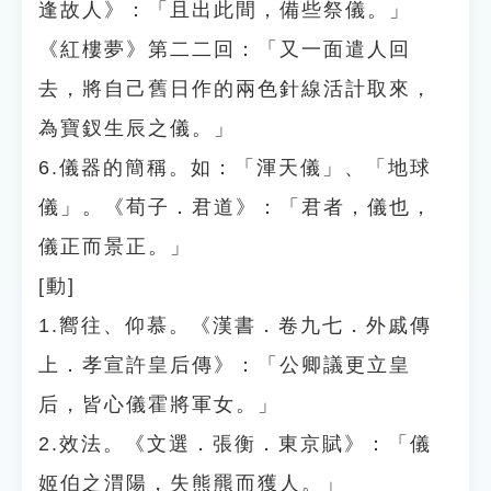
逢故人》：「且出此間，備些祭儀。」
《紅樓夢》第二二回：「又一面遣人回
去，將自己舊日作的兩色針線活計取來，
為寶釵生辰之儀。」
6.儀器的簡稱。如：「渾天儀」、「地球
儀」。《荀子．君道》：「君者，儀也，
儀正而景正。」
[動]
1.嚮往、仰慕。《漢書．卷九七．外戚傳
上．孝宣許皇后傳》：「公卿議更立皇
后，皆心儀霍將軍女。」
2.效法。《文選．張衡．東京賦》：「儀
姬伯之渭陽，失熊羆而獲人。」