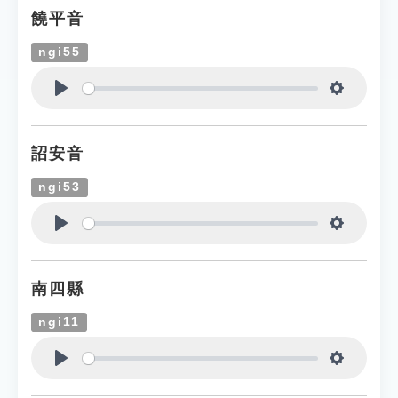
饒平音
ngi55
Play
Settings
詔安音
ngi53
Play
Settings
南四縣
ngi11
Play
Settings