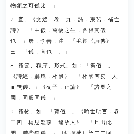
物類之可儀比。」
7. 宜。《文選．卷一九．詩．束皙．補亡
詩》：「由儀，萬物之生，各得其儀
也。」唐．李善．注：「毛萇《詩傳》
曰：『儀，宜也。』」
8. 禮節、程序、形式。如：「禮儀」。
《詩經．鄘風．相鼠》：「相鼠有皮，人
而無儀。」《荀子．正論》：「諸夏之
國，同服同儀。」
9. 禮物。如：「賀儀」。《喻世明言．卷
二四．楊思溫燕山逢故人》：「且出此
間，備些祭儀。」《紅樓夢》第二二回：