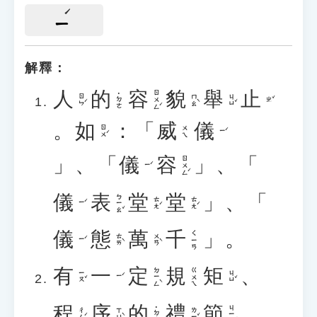
ㄧ
解釋：
人
的
容
貌
舉
止
ㄖㄨㄥˊ
˙ㄉㄜ
ㄖㄣˊ
ㄇㄠˋ
ㄐㄩˇ
ㄓˇ
。
如
：「
威
儀
ㄖㄨˊ
ㄨㄟ
ㄧˊ
」、「
儀
容
」、「
ㄖㄨㄥˊ
ㄧˊ
儀
表
堂
堂
」、「
ㄅㄧㄠˇ
ㄊㄤˊ
ㄊㄤˊ
ㄧˊ
儀
態
萬
千
」。
ㄑㄧㄢ
ㄊㄞˋ
ㄨㄢˋ
ㄧˊ
有
一
定
規
矩
、
ㄉㄧㄥˋ
ㄍㄨㄟ
ㄧㄡˇ
ㄐㄩˇ
ㄧˊ
程
序
的
禮
節
。
ㄐㄧㄝˊ
˙ㄉㄜ
ㄔㄥˊ
ㄒㄩˋ
ㄌㄧˇ