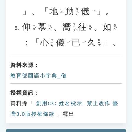
」、「
地
動
儀
」。
ㄉㄨㄥˋ
ㄉㄧˋ
ㄧˊ
仰
慕
、
嚮
往
。
如
ㄒㄧㄤˋ
ㄧㄤˇ
ㄇㄨˋ
ㄨㄤˇ
ㄖㄨˊ
：「
心
儀
已
久
」。
ㄐㄧㄡˇ
ㄒㄧㄣ
ㄧˊ
ㄧˇ
資料來源：
教育部國語小字典_儀
授權資訊：
資料採「
創用CC-姓名標示- 禁止改作 臺
灣3.0版授權條款
」釋出