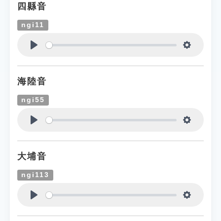
四縣音
ngi11
Play
Settings
海陸音
ngi55
Play
Settings
大埔音
ngi113
Play
Settings