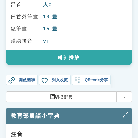
索引選單
部首
人
ㄖㄣˊ
知識索引
部首外筆畫
13
畫
單字索引
總筆畫
15
畫
生命大百科索引
漢語拼音
yí
播放
遊戲專區
教學應用
開啟關聯
列入收藏
QRcode分享
貓頭鷹博士
切換
切換辭典
教育部國語小字典
注音：