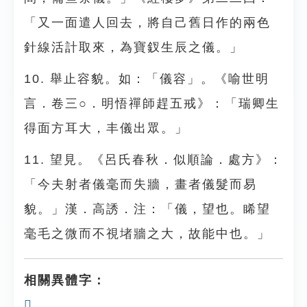
「又一面遣人回去，將自己舊日作的兩色
針線活計取來，為寶釵生辰之儀。」
10. 舉止容貌。如：「儀容」。《喻世明
言．卷三○．明悟禪師趕五戒》：「瑞卿生
得面方耳大，丰儀出眾。」
11. 望見。《呂氏春秋．似順論．處方》：
「今夫射者儀毫而失牆，畫者儀髮而易
貌。」漢．高誘．注：「儀，望也。睎望
毫毛之微而不視堵牆之大，故能中也。」
相關異體字：
𥫃