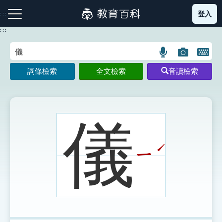
跳
登入
:::
到
主
:::
要
內
語
圖
開
容
注音索引圖示
筆畫索引圖示
部首索引表圖示
言
片
啟
詞條檢索
全文檢索
音讀檢索
搜
搜
鍵
尋
尋
盤
圖
圖
圖
示
示
示
儀
ˊ
ㄧ
網站導覽
生字詞彙表
成語故事