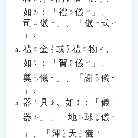
如
：「
禮
儀
」、「
ㄖㄨˊ
ㄌㄧˇ
ㄧˊ
司
儀
」、「
儀
式
ㄧˊ
ㄧˊ
ㄕˋ
ㄙ
」。
禮
金
或
禮
物
。
ㄏㄨㄛˋ
ㄐㄧㄣ
ㄌㄧˇ
ㄌㄧˇ
ㄨˋ
如
：「
賀
儀
」、「
ㄖㄨˊ
ㄏㄜˋ
ㄧˊ
奠
儀
」、「
謝
儀
ㄉㄧㄢˋ
ㄒㄧㄝˋ
ㄧˊ
ㄧˊ
」。
器
具
。
如
：「
儀
ㄑㄧˋ
ㄐㄩˋ
ㄖㄨˊ
ㄧˊ
器
」、「
地
球
儀
ㄑㄧㄡˊ
ㄑㄧˋ
ㄉㄧˋ
ㄧˊ
」、「
渾
天
儀
ㄏㄨㄣˋ
ㄊㄧㄢ
ㄧˊ