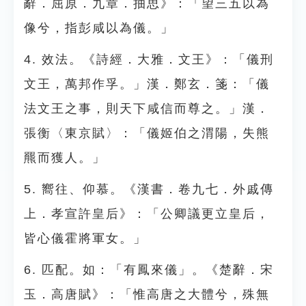
辭．屈原．九章．抽思》：「望三五以為
像兮，指彭咸以為儀。」
4. 效法。《詩經．大雅．文王》：「儀刑
文王，萬邦作孚。」漢．鄭玄．箋：「儀
法文王之事，則天下咸信而尊之。」漢．
張衡〈東京賦〉：「儀姬伯之渭陽，失熊
羆而獲人。」
5. 嚮往、仰慕。《漢書．卷九七．外戚傳
上．孝宣許皇后》：「公卿議更立皇后，
皆心儀霍將軍女。」
6. 匹配。如：「有鳳來儀」。《楚辭．宋
玉．高唐賦》：「惟高唐之大體兮，殊無