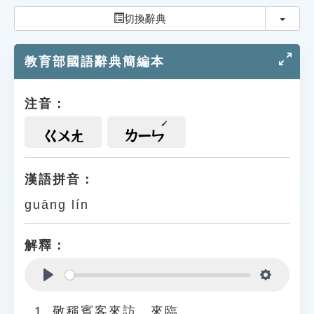
索引選單
切換
切換辭典
知識索引
教育部國語辭典簡編本
單字索引
生命大百科索引
注音：
遊戲專區
ㄍㄨㄤ
ㄌㄧㄣ
教學應用
漢語拼音：
guāng lín
貓頭鷹博士
解釋：
Play
Settings
敬稱賓客來訪、來臨。