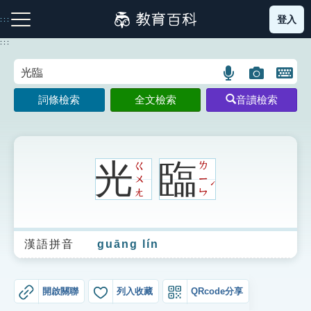
跳
登入
:::
到
主
:::
要
內
語
圖
開
容
注音索引圖示
筆畫索引圖示
部首索引表圖示
言
片
啟
詞條檢索
全文檢索
音讀檢索
搜
搜
鍵
尋
尋
盤
圖
圖
圖
示
示
示
光
臨
ㄍ
ㄌ
ㄨ
ㄧ
ˊ
ㄤ
ㄣ
網站導覽
漢語拼音
guāng lín
生字詞彙表
成語故事
開啟關聯
列入收藏
QRcode分享