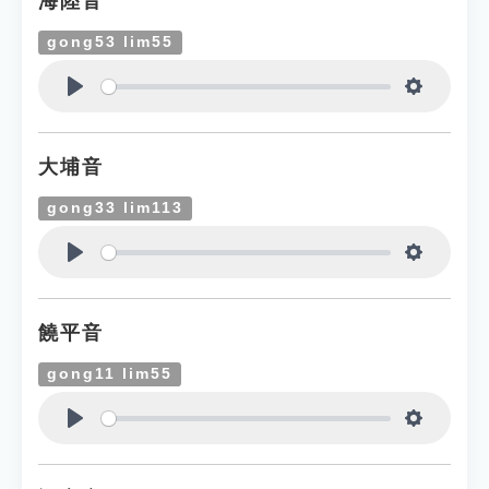
海陸音
gong53 lim55
Play
Settings
大埔音
gong33 lim113
Play
Settings
饒平音
gong11 lim55
Play
Settings