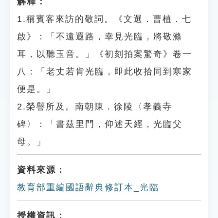
解釋：
1.稱賓客來訪的敬詞。《文選．曹植．七
啟》：「不遠遐路，幸見光臨，將敬滌
耳，以聽玉音。」《初刻拍案驚奇》卷一
八：「老丈若肯光臨，即此收拾同到寒家
便是。」
2.榮譽所及。南朝陳．徐陵〈孝義寺
碑〉：「書茲里門，仰述天經，光臨父
母。」
資料來源：
教育部重編國語辭典修訂本_光臨
授權資訊：