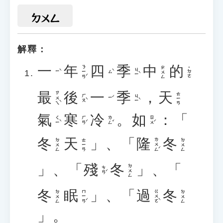
ㄉㄨㄥ
解釋：
一
年
四
季
中
的
ㄋㄧㄢˊ
ㄓㄨㄥ
˙ㄉㄜ
ㄐㄧˋ
ㄧˋ
ㄙˋ
最
後
一
季
，
天
ㄗㄨㄟˋ
ㄊㄧㄢ
ㄏㄡˋ
ㄐㄧˋ
ㄧˊ
氣
寒
冷
。
如
：「
ㄑㄧˋ
ㄏㄢˊ
ㄌㄥˇ
ㄖㄨˊ
冬
天
」、「
隆
冬
ㄌㄨㄥˊ
ㄉㄨㄥ
ㄊㄧㄢ
ㄉㄨㄥ
」、「
殘
冬
」、「
ㄉㄨㄥ
ㄘㄢˊ
冬
眠
」、「
過
冬
ㄇㄧㄢˊ
ㄍㄨㄛˋ
ㄉㄨㄥ
ㄉㄨㄥ
」。