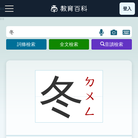
跳
登入
:::
到
主
:::
要
內
語
圖
開
容
注音索引圖示
筆畫索引圖示
部首索引表圖示
言
片
啟
詞條檢索
全文檢索
音讀檢索
搜
搜
鍵
尋
尋
盤
圖
圖
圖
示
示
示
冬
ㄉ
ㄨ
網站導覽
ㄥ
生字詞彙表
成語故事