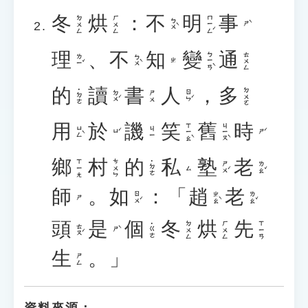
冬
烘
：
不
明
事
ㄇㄧㄥˊ
ㄉㄨㄥ
ㄏㄨㄥ
ㄅㄨˋ
ㄕˋ
理
、
不
知
變
通
ㄅㄧㄢˋ
ㄊㄨㄥ
ㄌㄧˇ
ㄅㄨˋ
ㄓ
的
讀
書
人
，
多
ㄉㄨㄛ
˙ㄉㄜ
ㄉㄨˊ
ㄖㄣˊ
ㄕㄨ
用
於
譏
笑
舊
時
ㄒㄧㄠˋ
ㄐㄧㄡˋ
ㄩㄥˋ
ㄐㄧ
ㄩˊ
ㄕˊ
鄉
村
的
私
塾
老
ㄒㄧㄤ
ㄘㄨㄣ
˙ㄉㄜ
ㄕㄨˊ
ㄌㄠˇ
ㄙ
師
。
如
：「
趙
老
ㄖㄨˊ
ㄓㄠˋ
ㄌㄠˇ
ㄕ
頭
是
個
冬
烘
先
ㄉㄨㄥ
ㄏㄨㄥ
ㄒㄧㄢ
˙ㄍㄜ
ㄊㄡˊ
ㄕˋ
生
。」
ㄕㄥ
資料來源：