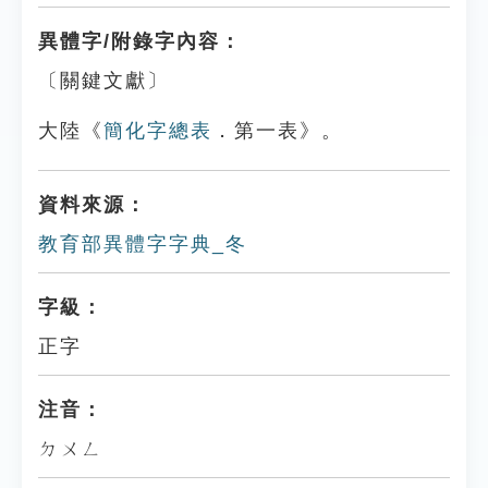
異體字/附錄字內容：
〔關鍵文獻〕
大陸《
簡化字總表
．第一表》。
資料來源：
教育部異體字字典_冬
字級：
正字
注音：
ㄉㄨㄥ