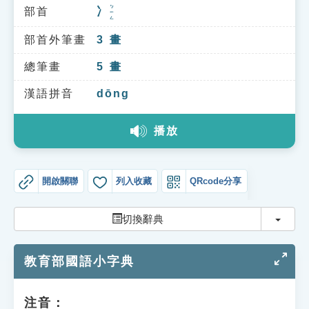
索引選單
ㄅㄧㄥ
部首
冫
知識索引
部首外筆畫
3
畫
單字索引
總筆畫
5
畫
生命大百科索引
漢語拼音
dōng
遊戲專區
播放
教學應用
開啟關聯
列入收藏
QRcode分享
貓頭鷹博士
切換
切換辭典
教育部國語小字典
注音：