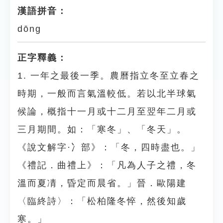
漢語拼音：
dōng
正字釋義：
1. 一年之最後一季。農曆指立冬至立春之
時期，一般而言氣溫較低。若以北半球氣
候論，概指十一月或十二月至翌年二月或
三月期間。如：「寒冬」、「冬天」。
《說文解字·冫部》：「冬，四時盡也。」
《禮記．曲禮上》：「凡為人子之禮，冬
溫而夏凊，昏定而晨省。」晉．歐陽建
〈臨終詩〉：「松柏隆冬悴，然後知歲
寒。」