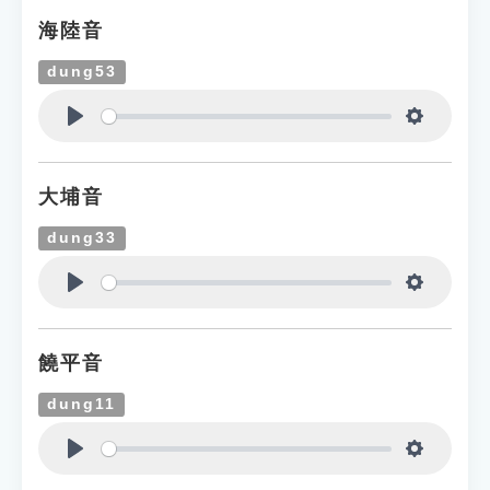
海陸音
dung53
Play
Settings
大埔音
dung33
Play
Settings
饒平音
dung11
Play
Settings