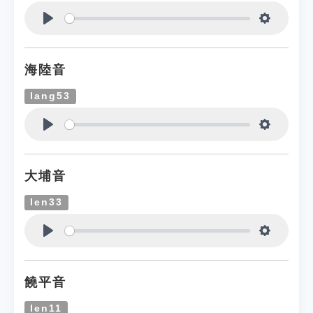
Play
Settings
海陸音
lang53
Play
Settings
大埔音
len33
Play
Settings
饒平音
len11