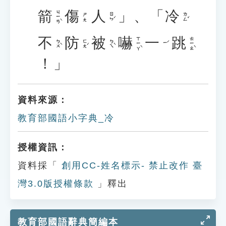
箭
傷
人
」、「
冷
ㄐㄧㄢˋ
ㄖㄣˊ
ㄌㄥˇ
ㄕㄤ
不
防
被
嚇
一
跳
ㄒㄧㄚˋ
ㄊㄧㄠˋ
ㄅㄨˋ
ㄈㄤˊ
ㄅㄟˋ
ㄧˊ
！」
資料來源：
教育部國語小字典_冷
授權資訊：
資料採「
創用CC-姓名標示- 禁止改作 臺
灣3.0版授權條款
」釋出
教育部國語辭典簡編本