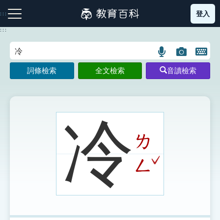
跳
登入
:::
到
主
:::
要
內
語
圖
開
容
注音索引圖示
筆畫索引圖示
部首索引表圖示
言
片
啟
詞條檢索
全文檢索
音讀檢索
搜
搜
鍵
尋
尋
盤
圖
圖
圖
示
示
示
冷
ㄌ
網站導覽
ˇ
ㄥ
生字詞彙表
成語故事