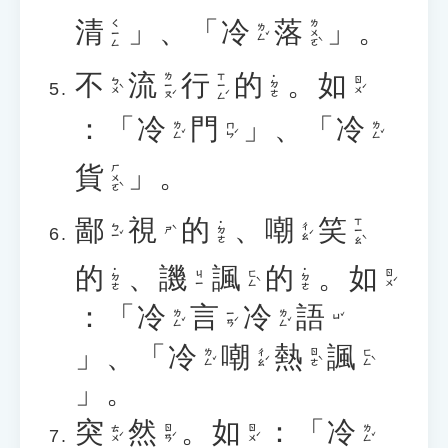
清
」、「
冷
落
」。
ㄌㄨㄛˋ
ㄑㄧㄥ
ㄌㄥˇ
不
流
行
的
。
如
ㄌㄧㄡˊ
ㄒㄧㄥˊ
˙ㄉㄜ
ㄅㄨˋ
ㄖㄨˊ
：「
冷
門
」、「
冷
ㄌㄥˇ
ㄇㄣˊ
ㄌㄥˇ
貨
」。
ㄏㄨㄛˋ
鄙
視
的
、
嘲
笑
ㄒㄧㄠˋ
˙ㄉㄜ
ㄅㄧˇ
ㄔㄠˊ
ㄕˋ
的
、
譏
諷
的
。
如
˙ㄉㄜ
˙ㄉㄜ
ㄈㄥˋ
ㄖㄨˊ
ㄐㄧ
：「
冷
言
冷
語
ㄌㄥˇ
ㄧㄢˊ
ㄌㄥˇ
ㄩˇ
」、「
冷
嘲
熱
諷
ㄌㄥˇ
ㄔㄠˊ
ㄖㄜˋ
ㄈㄥˋ
」。
突
然
。
如
：「
冷
ㄊㄨˊ
ㄖㄢˊ
ㄖㄨˊ
ㄌㄥˇ