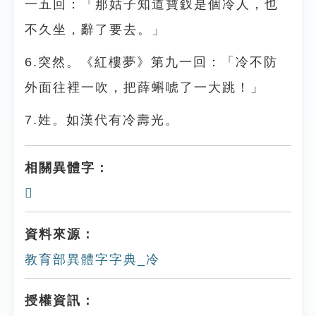
一五回：「那姑子知道寶釵是個冷人，也
不久坐，辭了要去。」
6.突然。《紅樓夢》第九一回：「冷不防
外面往裡一吹，把薛蝌唬了一大跳！」
7.姓。如漢代有冷壽光。
相關異體字：
𠘤
資料來源：
教育部異體字字典_冷
授權資訊：