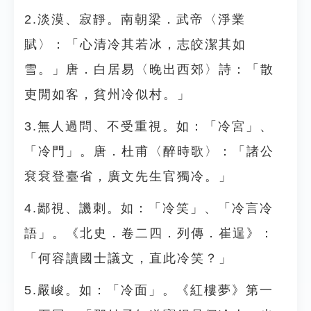
2.淡漠、寂靜。南朝梁．武帝〈淨業
賦〉：「心清冷其若冰，志皎潔其如
雪。」唐．白居易〈晚出西郊〉詩：「散
吏閒如客，貧州冷似村。」
3.無人過問、不受重視。如：「冷宮」、
「冷門」。唐．杜甫〈醉時歌〉：「諸公
袞袞登臺省，廣文先生官獨冷。」
4.鄙視、譏刺。如：「冷笑」、「冷言冷
語」。《北史．卷二四．列傳．崔逞》：
「何容讀國士議文，直此冷笑？」
5.嚴峻。如：「冷面」。《紅樓夢》第一