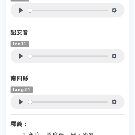
Play
Settings
詔安音
len11
Play
Settings
南四縣
lang24
Play
Settings
釋義：