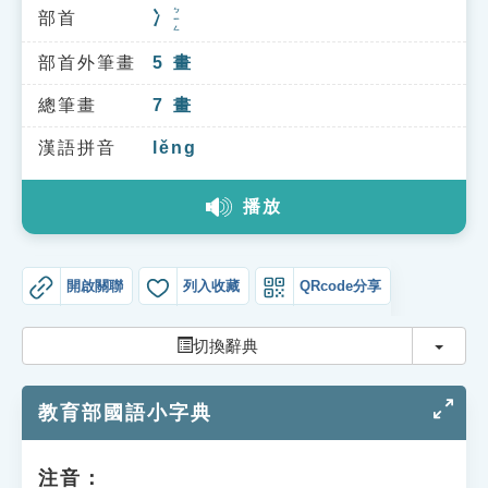
索引選單
ㄅㄧㄥ
部首
冫
知識索引
部首外筆畫
5
畫
單字索引
總筆畫
7
畫
生命大百科索引
漢語拼音
lěng
遊戲專區
播放
教學應用
開啟關聯
列入收藏
QRcode分享
貓頭鷹博士
切換
切換辭典
教育部國語小字典
注音：