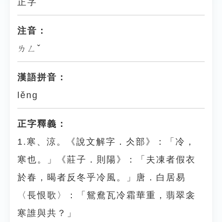
正字
注音：
ㄌㄥˇ
漢語拼音：
lěng
正字釋義：
1.寒、涼。《說文解字．仌部》：「冷，
寒也。」《莊子．則陽》：「夫凍者假衣
於春，暍者反冬乎冷風。」唐．白居易
〈長恨歌〉：「鴛鴦瓦冷霜華重，翡翠衾
寒誰與共？」