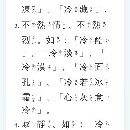
凍
」、「
冷
藏
」。
ㄉㄨㄥˋ
ㄌㄥˇ
ㄘㄤˊ
不
熱
情
、
不
熱
ㄑㄧㄥˊ
ㄅㄨˊ
ㄖㄜˋ
ㄅㄨˊ
ㄖㄜˋ
烈
。
如
：「
冷
酷
ㄌㄧㄝˋ
ㄖㄨˊ
ㄌㄥˇ
ㄎㄨˋ
」、「
冷
淡
」、「
ㄌㄥˇ
ㄉㄢˋ
冷
漠
」、「
冷
面
ㄇㄧㄢˋ
ㄌㄥˇ
ㄇㄛˋ
ㄌㄥˇ
孔
」、「
冷
若
冰
ㄎㄨㄥˇ
ㄖㄨㄛˋ
ㄅㄧㄥ
ㄌㄥˇ
霜
」、「
心
灰
意
ㄕㄨㄤ
ㄒㄧㄣ
ㄏㄨㄟ
ㄧˋ
冷
」。
ㄌㄥˇ
寂
靜
。
如
：「
冷
ㄐㄧㄥˋ
ㄐㄧˊ
ㄖㄨˊ
ㄌㄥˇ