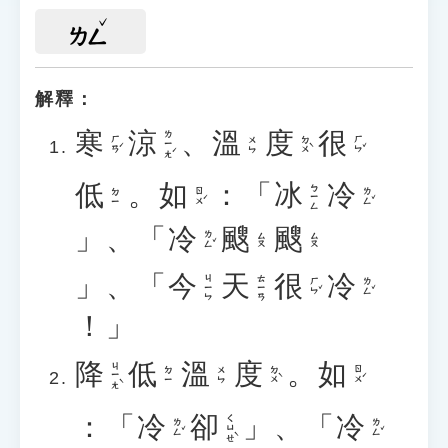
ㄌㄥ
解釋：
寒
涼
、
溫
度
很
ㄌㄧㄤˊ
ㄏㄢˊ
ㄉㄨˋ
ㄏㄣˇ
ㄨㄣ
低
。
如
：「
冰
冷
ㄅㄧㄥ
ㄖㄨˊ
ㄌㄥˇ
ㄉㄧ
」、「
冷
颼
颼
ㄌㄥˇ
ㄙㄡ
ㄙㄡ
」、「
今
天
很
冷
ㄐㄧㄣ
ㄊㄧㄢ
ㄏㄣˇ
ㄌㄥˇ
！」
降
低
溫
度
。
如
ㄐㄧㄤˋ
ㄉㄨˋ
ㄖㄨˊ
ㄉㄧ
ㄨㄣ
：「
冷
卻
」、「
冷
ㄑㄩㄝˋ
ㄌㄥˇ
ㄌㄥˇ