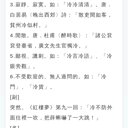
3.寂靜、寂寞。如：「冷冷清清」。唐．
白居易〈晚出西郊〉詩：「散吏閒如客，
貧州冷似村。」
4.閒散。唐．杜甫〈醉時歌〉：「諸公袞
袞登臺省，廣文先生官獨冷。」
5.鄙視、譏刺。如：「冷言冷語」、「冷
眼旁觀」。
6.不受歡迎的、無人過問的。如：「冷
門」、「冷貨」。
[副]
突然。《紅樓夢》第九一回：「冷不防外
面往裡一吹，把薛蝌嚇了一大跳！」