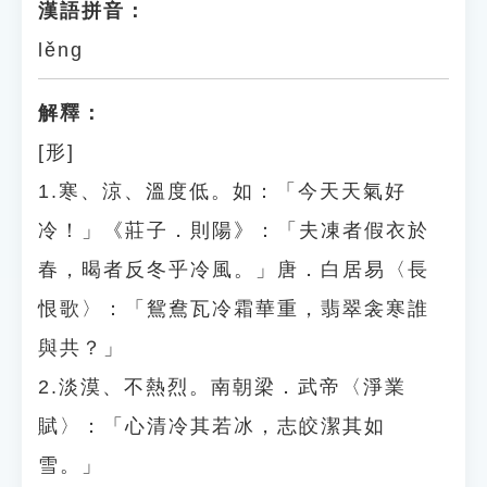
漢語拼音：
lěng
解釋：
[形]
1.寒、涼、溫度低。如：「今天天氣好
冷！」《莊子．則陽》：「夫凍者假衣於
春，暍者反冬乎冷風。」唐．白居易〈長
恨歌〉：「鴛鴦瓦冷霜華重，翡翠衾寒誰
與共？」
2.淡漠、不熱烈。南朝梁．武帝〈淨業
賦〉：「心清冷其若冰，志皎潔其如
雪。」