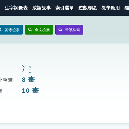
生字詞彙表
成語故事
索引選單
遊戲專區
教學應用
貓
詞條檢索
全文檢索
音讀檢索
冫
ㄅㄧㄥ
8
畫
外筆畫
10
畫
畫