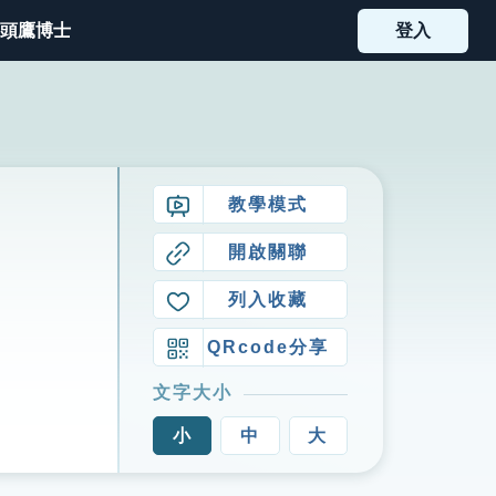
頭鷹博士
登入
教學模式
開啟關聯
列入收藏
QRcode分享
文字大小
小
中
大