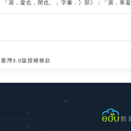
：「凅，凝也，閉也。」字彙．冫部》：「凅，寒
臺灣3.0版授權條款
:::