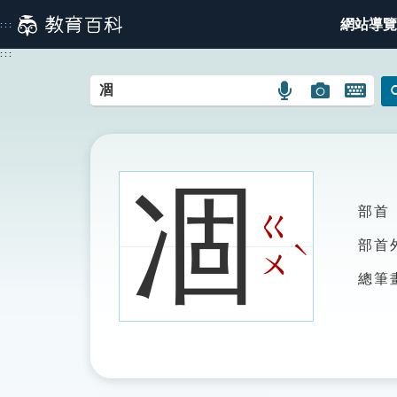
跳
網站導覽
:::
到
主
:::
要
內
語
圖
開
容
言
片
啟
搜
搜
鍵
尋
尋
盤
圖
圖
圖
凅
示
示
示
部首
ㄍ
ˋ
部首
ㄨ
總筆