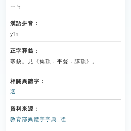
ㄧㄣ
漢語拼音：
yīn
正字釋義：
寒貌。見《集韻．平聲．諄韻》。
相關異體字：
𠗃
資料來源：
教育部異體字字典_凐