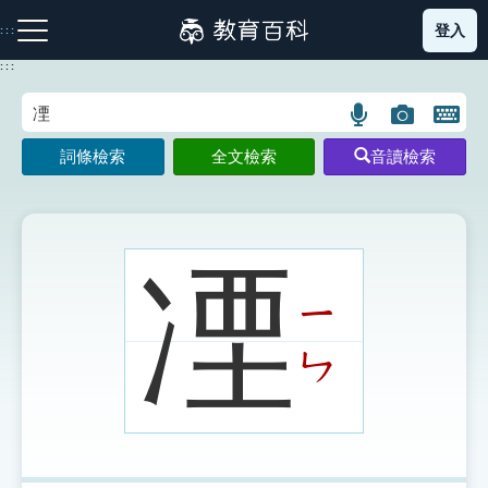
跳
登入
:::
到
主
:::
要
內
語
圖
開
容
注音索引圖示
筆畫索引圖示
部首索引表圖示
言
片
啟
詞條檢索
全文檢索
音讀檢索
搜
搜
鍵
尋
尋
盤
圖
圖
圖
示
示
示
凐
ㄧ
網站導覽
ㄣ
生字詞彙表
成語故事