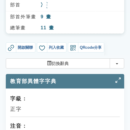
索引選單
ㄅㄧㄥ
部首
冫
知識索引
部首外筆畫
9
畫
單字索引
總筆畫
11
畫
生命大百科索引
開啟關聯
列入收藏
QRcode分享
遊戲專區
切換
切換辭典
教學應用
教育部異體字字典
貓頭鷹博士
字級：
正字
注音：