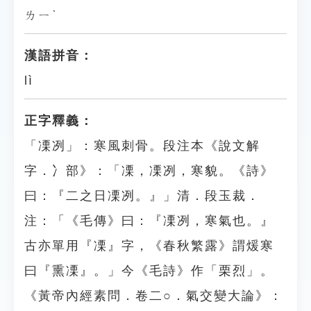
ㄌㄧˋ
漢語拼音：
lì
正字釋義：
「凓冽」：寒風刺骨。段注本《說文解
字．冫部》：「凓，凓冽，寒貌。《詩》
曰：『二之日凓冽。』」清．段玉裁．
注：「《毛傳》曰：『凓冽，寒氣也。』
古亦單用『凓』字，《春秋繁露》謂煖寒
曰『熏凓』。」今《毛詩》作「栗烈」。
《黃帝內經素問．卷二○．氣交變大論》：