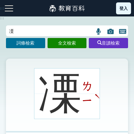
跳
登入
:::
到
主
:::
要
內
語
圖
開
容
注音索引圖示
筆畫索引圖示
部首索引表圖示
言
片
啟
詞條檢索
全文檢索
音讀檢索
搜
搜
鍵
尋
尋
盤
圖
圖
圖
示
示
示
凓
ㄌ
網站導覽
ˋ
ㄧ
生字詞彙表
成語故事