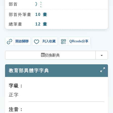
索引選單
ㄅㄧㄥ
部首
冫
知識索引
部首外筆畫
10
畫
單字索引
總筆畫
12
畫
生命大百科索引
開啟關聯
列入收藏
QRcode分享
遊戲專區
切換
切換辭典
教學應用
教育部異體字字典
貓頭鷹博士
字級：
正字
注音：