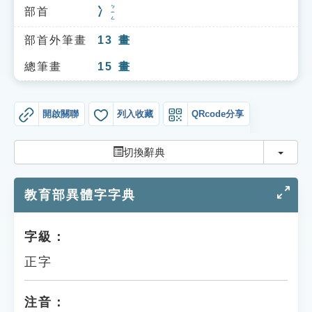
索引選單
ㄅㄧㄥ
部首
冫
知識索引
部首外筆畫
13
畫
單字索引
總筆畫
15
畫
生命大百科索引
開啟關聯
列入收藏
QRcode分享
遊戲專區
切換
切換辭典
教學應用
教育部異體字字典
貓頭鷹博士
字級：
正字
注音：