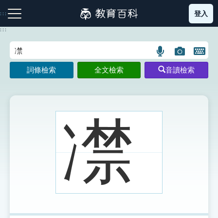
跳
登入
:::
到
主
:::
要
內
語
圖
開
容
注音索引圖示
筆畫索引圖示
部首索引表圖示
言
片
啟
詞條檢索
全文檢索
音讀檢索
搜
搜
鍵
尋
尋
盤
圖
圖
圖
示
示
示
凚
網站導覽
生字詞彙表
成語故事