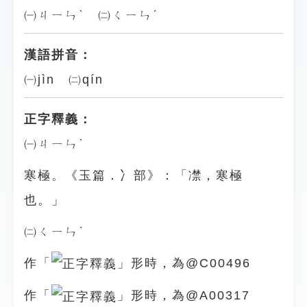
㈠ㄐㄧㄣˋ ㈡ㄑㄧㄣˊ
漢語拼音：
㈠jìn ㈡qín
正字釋義：
㈠ㄐㄧㄣˋ
寒極。《玉篇．冫部》：「凚，寒極
也。」
㈡ㄑㄧㄣˊ
作「
」形時，為@C00496
作「
」形時，為@A00317