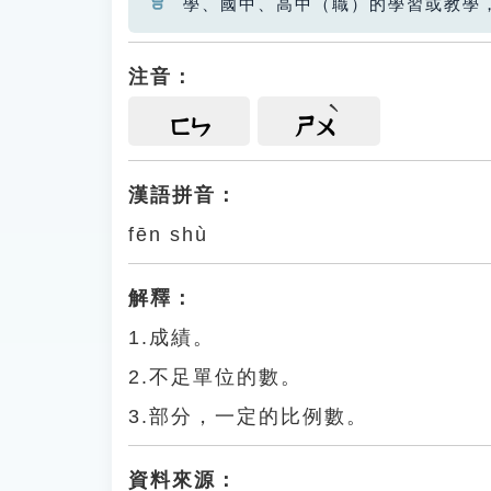
學、國中、高中（職）的學習或教學
注音：
ㄈㄣ
ㄕㄨ
漢語拼音：
fēn shù
解釋：
1.成績。
2.不足單位的數。
3.部分，一定的比例數。
資料來源：