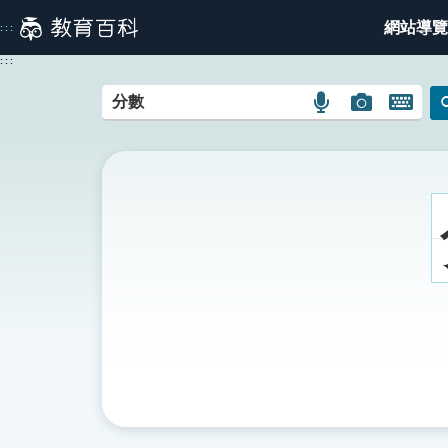
跳
網站導覽
:::
到
主
:::
要
內
語
圖
開
容
言
片
啟
搜
搜
鍵
尋
尋
盤
圖
圖
圖
示
示
示