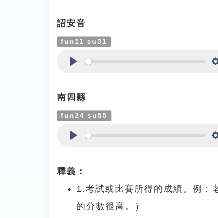
詔安音
fun11 su31
Play
南四縣
fun24 su55
Play
釋義：
1.考試或比賽所得的成績。例
的分數很高。）