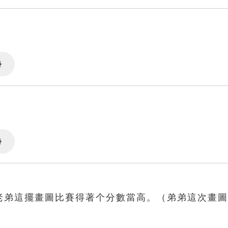
Settings
Settings
：老弟這擺畫圖比賽得著个分數當高。（弟弟這次畫