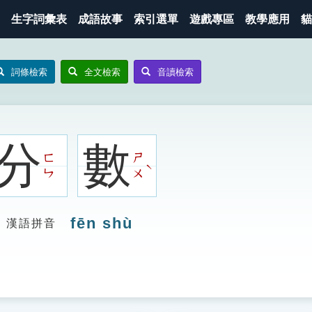
生字詞彙表
成語故事
索引選單
遊戲專區
教學應用
貓
詞條檢索
全文檢索
音讀檢索
分
數
ㄈ
ㄕ
ˋ
ㄣ
ㄨ
fēn shù
漢語拼音