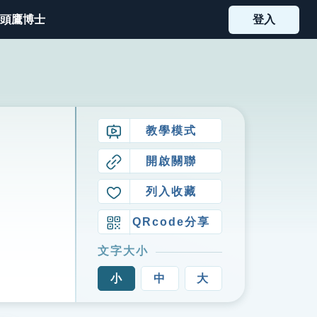
頭鷹博士
登入
教學模式
開啟關聯
列入收藏
QRcode分享
文字大小
小
中
大