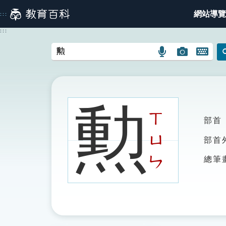
跳
網站導覽
:::
到
主
:::
要
內
語
圖
開
容
言
片
啟
搜
搜
鍵
尋
尋
盤
圖
圖
圖
勲
示
示
示
ㄒ
部首
ㄩ
部首
ㄣ
總筆