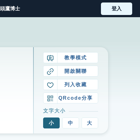
頭鷹博士
登入
教學模式
開啟關聯
列入收藏
QRcode分享
文字大小
小
中
大