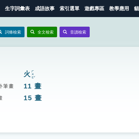
生字詞彙表
成語故事
索引選單
遊戲專區
教學應用
貓
詞條檢索
全文檢索
音讀檢索
ㄏㄨㄛˇ
火
11
畫
外筆畫
15
畫
畫