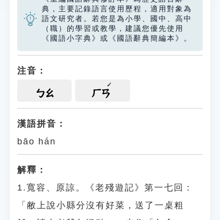
典，主要記錄語言使用歷程，適用對象為
語文研究者。若您是為小學、國中、高中
（職）的學習或教學，建議您優先使用
《國語小字典》或《國語辭典簡編本》。
注音：
ㄅㄠ
ㄏㄢ
漢語拼音：
bāo hán
解釋：
1.寬容、原諒。《老殘遊記》第一七回：
「敝上說小縣分沒有好菜，送了一桌粗