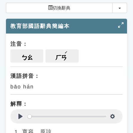
索引選單
切換
切換辭典
知識索引
教育部國語辭典簡編本
單字索引
生命大百科索引
注音：
遊戲專區
ㄅㄠ
ㄏㄢ
教學應用
漢語拼音：
bāo hán
貓頭鷹博士
解釋：
Play
Settings
寬容、原諒。