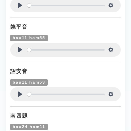
Play
Settings
饒平音
bau11 ham55
Play
Settings
詔安音
bau11 ham53
Play
Settings
南四縣
bau24 ham11