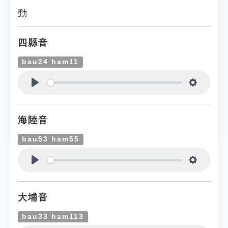
動
四縣音
bau24 ham11
Play
Settings
海陸音
bau53 ham55
Play
Settings
大埔音
bau33 ham113