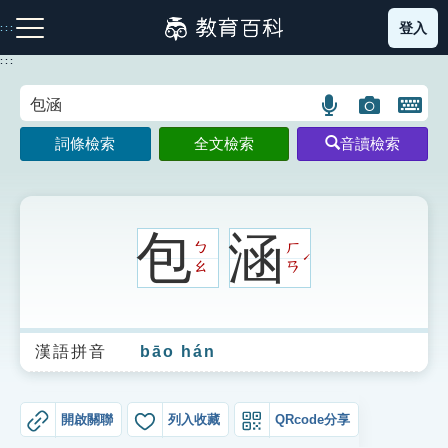
跳
登入
:::
到
主
:::
要
內
語
圖
開
容
注音索引圖示
筆畫索引圖示
部首索引表圖示
言
片
啟
詞條檢索
全文檢索
音讀檢索
搜
搜
鍵
尋
尋
盤
圖
圖
圖
示
示
示
包
涵
ㄅ
ㄏ
ˊ
ㄠ
ㄢ
網站導覽
漢語拼音
bāo hán
生字詞彙表
成語故事
開啟關聯
列入收藏
QRcode分享