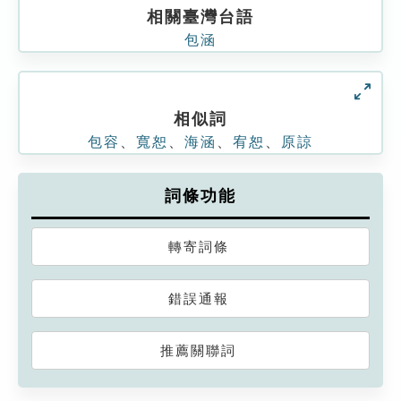
相關臺灣台語
包涵
相似詞
包容
、
寬恕
、
海涵
、
宥恕
、
原諒
詞條功能
轉寄詞條
錯誤通報
推薦關聯詞