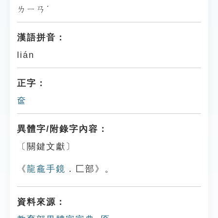
ㄌㄧㄢˊ
漢語拼音：
lián
正字：
奩
異體字/附錄字內容：
〔關鍵文獻〕
《
龍龕手鏡
．匚部》。
資料來源：