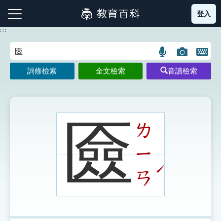
跳
登入
:::
到
主
:::
要
內
語
圖
開
容
注音索引圖示
筆畫索引圖示
部首索引表圖示
言
片
啟
詞條檢索
全文檢索
音讀檢索
搜
搜
鍵
尋
尋
盤
圖
圖
圖
示
示
示
匳
ㄌ
ㄧ
網站導覽
ˊ
ㄢ
生字詞彙表
成語故事