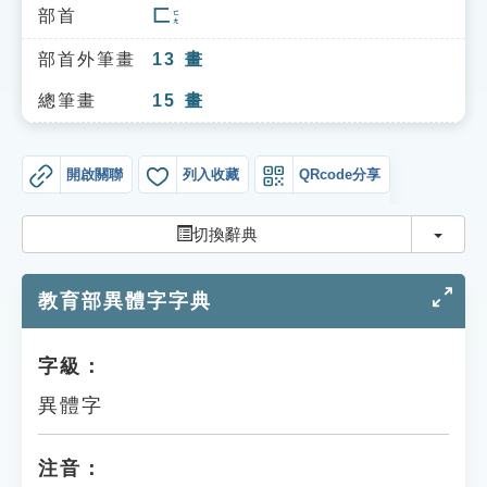
索引選單
部首
匚
ㄈㄤ
知識索引
部首外筆畫
13
畫
單字索引
總筆畫
15
畫
生命大百科索引
開啟關聯
列入收藏
QRcode分享
遊戲專區
切換
切換辭典
教學應用
教育部異體字字典
貓頭鷹博士
字級：
異體字
注音：