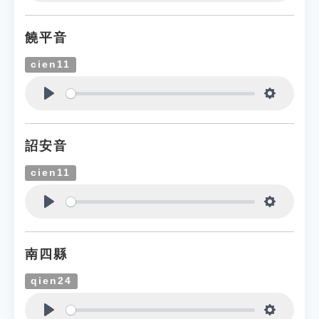
Play
Settings
饒平音
cien11
Play
Settings
詔安音
cien11
Play
Settings
南四縣
qien24