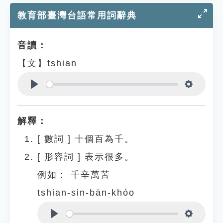
教育部臺灣台語常用詞辭典
音讀：
【文】tshian
Play
Settings
解釋：
[
數詞
]
十個百為千。
[
形容詞
]
表示很多。
例如：
千辛萬苦
tshian-sin-bān-khóo