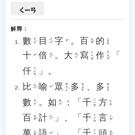
ㄑㄧㄢ
解釋：
數
目
字
。
百
的
˙ㄉㄜ
ㄕㄨˋ
ㄇㄨˋ
ㄅㄞˇ
ㄗˋ
十
倍
。
大
寫
作
「
ㄒㄧㄝˇ
ㄗㄨㄛˋ
ㄅㄟˋ
ㄉㄚˋ
ㄕˊ
仟
」。
ㄑㄧㄢ
比
喻
眾
多
、
多
ㄓㄨㄥˋ
ㄉㄨㄛ
ㄉㄨㄛ
ㄅㄧˇ
ㄩˋ
數
。
如
：「
千
方
ㄑㄧㄢ
ㄕㄨˋ
ㄖㄨˊ
ㄈㄤ
百
計
」、「
千
言
ㄑㄧㄢ
ㄅㄞˇ
ㄐㄧˋ
ㄧㄢˊ
萬
語
」、「
千
頭
ㄑㄧㄢ
ㄨㄢˋ
ㄊㄡˊ
ㄩˇ