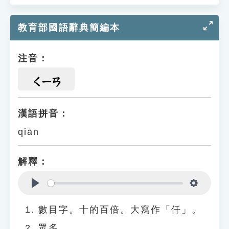
教育部國語辭典簡編本
注音：
ㄑㄧㄢ
漢語拼音：
qiān
解釋：
Play
Settings
數目字。十的百倍。大寫作「仟」。
眾多。