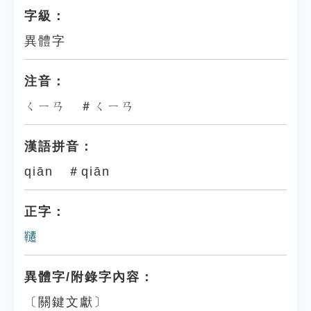
字級：
異體字
注音：
ㄑㄧㄢ ＃ㄑㄧㄢ
漢語拼音：
qiān ＃qiān
正字：
韆
異體字/附錄字內容：
〔關鍵文獻〕