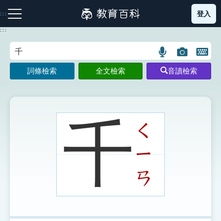
跳
登入
:::
到
主
:::
要
內
語
圖
開
容
注音索引圖示
筆畫索引圖示
部首索引表圖示
言
片
啟
詞條檢索
全文檢索
音讀檢索
搜
搜
鍵
尋
尋
盤
圖
圖
圖
示
示
示
千
ㄑ
ㄧ
網站導覽
ㄢ
生字詞彙表
成語故事