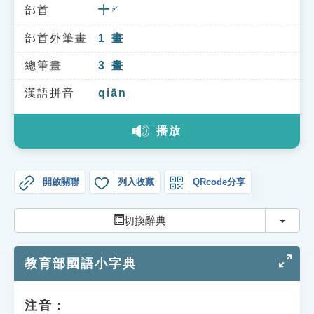
索引選單
部首
十
ㄕˊ
知識索引
部首外筆畫
1
畫
單字索引
總筆畫
3
畫
生命大百科索引
漢語拼音
qiān
播放
遊戲專區
教學應用
開啟關聯
列入收藏
QRcode分享
貓頭鷹博士
切換
切換辭典
教育部國語小字典
注音：