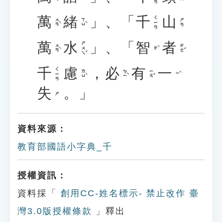
萬
緒
」、「
千
山
ㄑㄧㄢ
ㄨㄢˋ
ㄒㄩˋ
ㄕㄢ
萬
水
」、「
智
者
ㄕㄨㄟˇ
ㄨㄢˋ
ㄓㄜˇ
ㄓˋ
千
慮
，
必
有
一
ㄑㄧㄢ
ㄌㄩˋ
ㄅㄧˋ
ㄧㄡˇ
ㄧˋ
失
。」
ㄕ
資料來源：
教育部國語小字典_千
授權資訊：
資料採「
創用CC-姓名標示- 禁止改作 臺
灣3.0版授權條款
」釋出