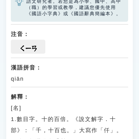
語文研究者。若您是為小學、國中、高中
（職）的學習或教學，建議您優先使用
《國語小字典》或《國語辭典簡編本》。
注音：
ㄑㄧㄢ
漢語拼音：
qiān
解釋：
[名]
1.數目字。十的百倍。《說文解字．十
部》：「千，十百也。」大寫作「仟」。