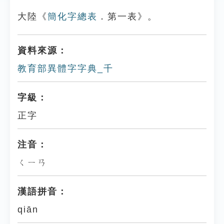
大陸《
簡化字總表
．第一表》。
資料來源：
教育部異體字字典_千
字級：
正字
注音：
ㄑㄧㄢ
漢語拼音：
qiān