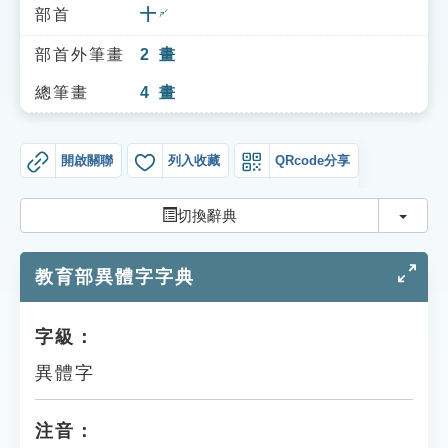
索引選單
部首
十
ㄕˊ
知識索引
部首外筆畫
2
畫
單字索引
總筆畫
4
畫
生命大百科索引
開啟關聯
列入收藏
QRcode分享
遊戲專區
切換
切換辭典
教學應用
教育部異體字字典
貓頭鷹博士
字級：
異體字
注音：