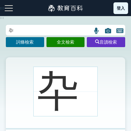
跳
登入
:::
到
主
:::
要
內
語
圖
開
容
注音索引圖示
筆畫索引圖示
部首索引表圖示
言
片
啟
詞條檢索
全文檢索
音讀檢索
搜
搜
鍵
尋
尋
盤
圖
圖
圖
示
示
示
卆
網站導覽
生字詞彙表
成語故事