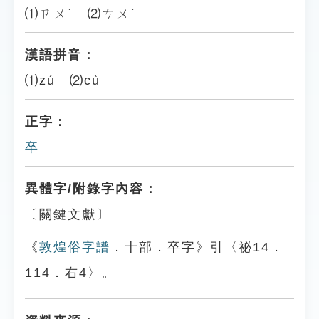
⑴ㄗㄨˊ ⑵ㄘㄨˋ
漢語拼音：
⑴zú ⑵cù
正字：
卒
異體字/附錄字內容：
〔關鍵文獻〕
《
敦煌俗字譜
．十部．卒字》引〈祕14．
114．右4〉。