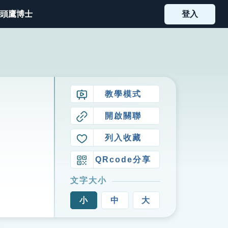
頭鷹博士
登入
教學模式
開啟關聯
列入收藏
QRcode分享
文字大小
小
中
大