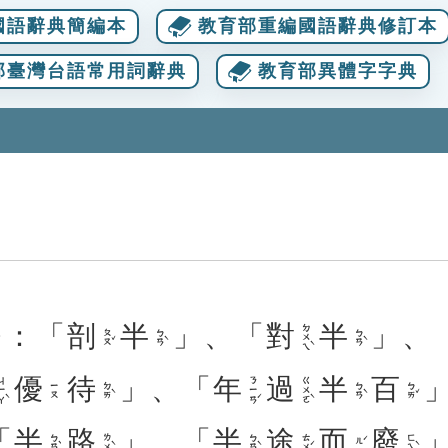
國語辭典簡編本
教育部重編國語辭典修訂本
部臺灣台語常用詞辭典
教育部異體字字典
：「
剖
半
」、「
對
半
」、
ㄉㄨㄟˋ
ㄆㄡˇ
ㄅㄢˋ
ㄅㄢˋ
優
待
」、「
年
過
半
百
ㄧㄚˋ
ㄋㄧㄢˊ
ㄍㄨㄛˋ
ㄉㄞˋ
ㄅㄢˋ
ㄅㄞˇ
ㄧㄡ
「
半
路
」、「
半
途
而
廢
ㄅㄢˋ
ㄌㄨˋ
ㄅㄢˋ
ㄊㄨˊ
ㄈㄟˋ
ㄦˊ