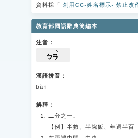
資料採「
創用CC-姓名標示- 禁止改
教育部國語辭典簡編本
注音：
ㄅㄢ
漢語拼音：
bàn
解釋：
二分之一。
【例】半數、半碗飯、年過半百