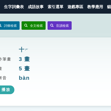
生字詞彙表
成語故事
索引選單
遊戲專區
教學應用
貓
詞條檢索
全文檢索
音讀檢索
十
ㄕˊ
3
畫
外筆畫
5
畫
畫
bàn
拼音
播放