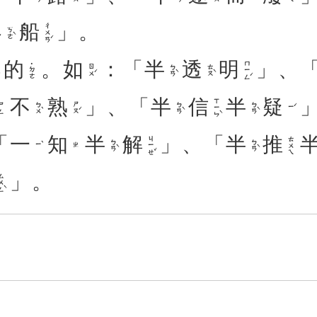
客
船
」。
ㄔㄨㄢˊ
ㄎㄜˋ
的
。
如
：「
半
透
明
」、
ㄇㄧㄥˊ
˙ㄉㄜ
ㄖㄨˊ
ㄅㄢˋ
ㄊㄡˋ
不
熟
」、「
半
信
半
疑
ㄒㄧㄣˋ
ㄅㄨˋ
ㄕㄡˊ
ㄅㄢˋ
ㄅㄢˋ
ㄕㄥ
ㄧˊ
「
一
知
半
解
」、「
半
推
ㄐㄧㄝˇ
ㄊㄨㄟ
ㄅㄢˋ
ㄅㄢˋ
ㄧˋ
ㄓ
」。
ㄨㄥˋ