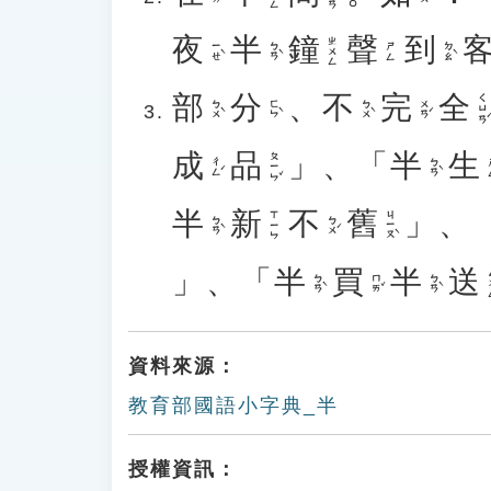
夜
半
鐘
聲
到
ㄓㄨㄥ
ㄧㄝˋ
ㄅㄢˋ
ㄉㄠˋ
ㄕㄥ
部
分
、
不
完
全
ㄑㄩㄢˊ
ㄅㄨˋ
ㄈㄣˋ
ㄅㄨˋ
ㄨㄢˊ
成
品
」、「
半
生
ㄆㄧㄣˇ
ㄔㄥˊ
ㄅㄢˋ
半
新
不
舊
」、
ㄐㄧㄡˋ
ㄒㄧㄣ
ㄅㄢˋ
ㄅㄨˊ
」、「
半
買
半
送
ㄙ
ㄅㄢˋ
ㄇㄞˇ
ㄅㄢˋ
資料來源：
教育部國語小字典_半
授權資訊：