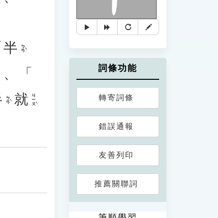
「
半
ㄅㄢˋ
詞條功能
」、「
半
就
ㄐㄧㄡˋ
轉寄詞條
ㄅㄢˋ
錯誤通報
友善列印
推薦關聯詞
筆順學習