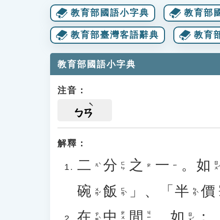
教育部國語小字典
教育部
教育部臺灣客語辭典
教育
教育部國語小字典
注音：
ㄅㄢ
解釋：
二
分
之
一
。
如
ㄖㄨˊ
ㄈㄣ
ㄦˋ
ㄓ
ㄧ
碗
飯
」、「
半
價
ㄐ
ㄨㄢˇ
ㄈㄢˋ
ㄅㄢˋ
在
中
間
。
如
：
ㄓㄨㄥ
ㄐㄧㄢ
ㄗㄞˋ
ㄖㄨˊ