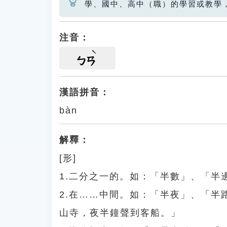
學、國中、高中（職）的學習或教學
注音：
ㄅㄢ
漢語拼音：
bàn
解釋：
[形]
1.二分之一的。如：「半數」、「半
2.在……中間。如：「半夜」、「
山寺，夜半鐘聲到客船。」