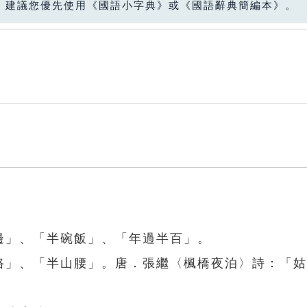
，建議您優先使用《國語小字典》或《國語辭典簡編本》。
邊」、「半碗飯」、「年過半百」。
半路」、「半山腰」。唐．張繼〈楓橋夜泊〉詩：「