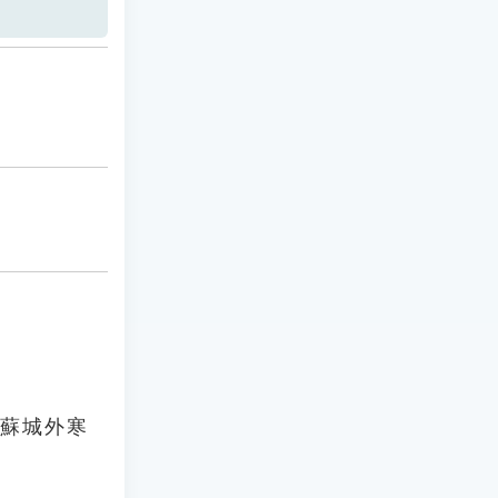
姑蘇城外寒