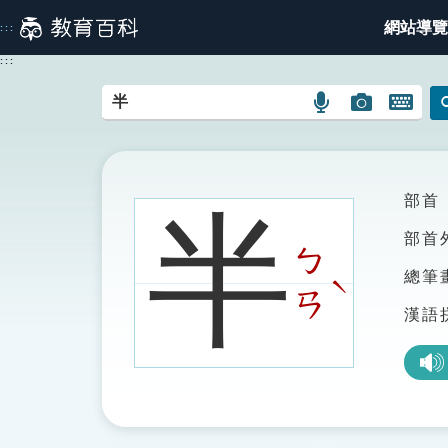
跳
網站導覽
:::
到
主
:::
要
內
語
圖
開
容
言
片
啟
搜
搜
鍵
尋
尋
盤
圖
圖
圖
部首
半
示
示
示
部首
ㄅ
總筆
ˋ
ㄢ
漢語