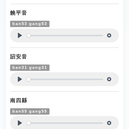
饒平音
ban53 gang53
Play
Settings
詔安音
ban31 gang31
Play
Settings
南四縣
ban55 gang55