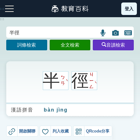
跳
登入
:::
到
主
:::
要
內
語
圖
開
容
注音索引圖示
筆畫索引圖示
部首索引表圖示
言
片
啟
詞條檢索
全文檢索
音讀檢索
搜
搜
鍵
尋
尋
盤
圖
圖
圖
示
示
示
半
徑
ㄐ
ㄅ
ㄧ
ˋ
ˋ
ㄢ
ㄥ
網站導覽
漢語拼音
bàn jìng
生字詞彙表
成語故事
開啟關聯
列入收藏
QRcode分享