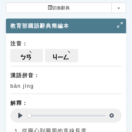
索引選單
切換
切換辭典
知識索引
教育部國語辭典簡編本
單字索引
生命大百科索引
注音：
遊戲專區
ㄅㄢ
ㄐㄧㄥ
教學應用
漢語拼音：
bàn jìng
貓頭鷹博士
解釋：
Play
Settings
從圓心到圓周的直線長度。