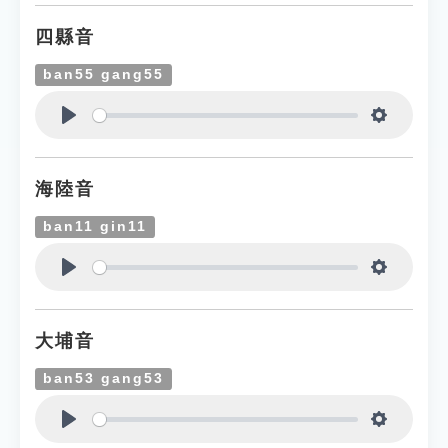
四縣音
ban55 gang55
Play
Settings
海陸音
ban11 gin11
Play
Settings
大埔音
ban53 gang53
Play
Settings