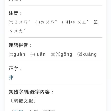
注音：
㈡ㄍㄨㄢˋ ㈠ㄌㄨㄢˇ ㈢⑴ㄍㄨㄥˇ ⑵
ㄎㄨㄤˋ
漢語拼音：
㈡guàn ㈠luǎn ㈢⑴gǒng ⑵kuàng
正字：
丱
異體字/附錄字內容：
〔關鍵文獻〕