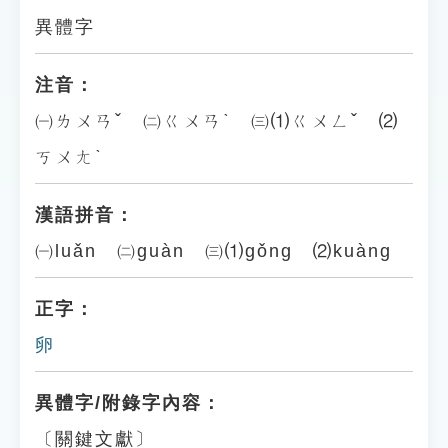
異體字
注音：
㈠ㄌㄨㄢˇ ㈡ㄍㄨㄢˋ ㈢⑴ㄍㄨㄥˇ ⑵
ㄎㄨㄤˋ
漢語拼音：
㈠luǎn ㈡guàn ㈢⑴gǒng ⑵kuàng
正字：
卵
異體字/附錄字內容：
〔關鍵文獻〕