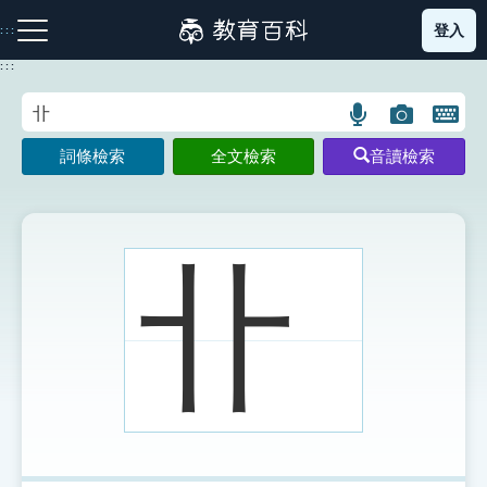
跳
登入
:::
到
主
:::
要
內
語
圖
開
容
注音索引圖示
筆畫索引圖示
部首索引表圖示
言
片
啟
詞條檢索
全文檢索
音讀檢索
搜
搜
鍵
尋
尋
盤
圖
圖
圖
示
示
示
卝
網站導覽
生字詞彙表
成語故事