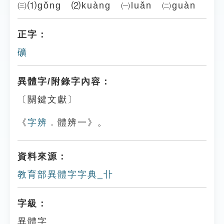
㈢⑴gǒng ⑵kuàng ㈠luǎn ㈡guàn
正字：
礦
異體字/附錄字內容：
〔關鍵文獻〕
《
字辨
．體辨一》。
資料來源：
教育部異體字字典_卝
字級：
異體字