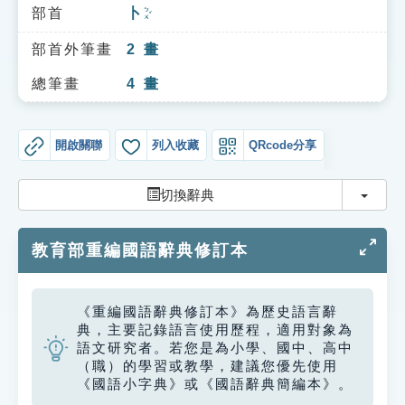
索引選單
部首
卜
ㄅㄨˇ
知識索引
部首外筆畫
2
畫
單字索引
總筆畫
4
畫
生命大百科索引
開啟關聯
列入收藏
QRcode分享
遊戲專區
切換
切換辭典
教學應用
教育部重編國語辭典修訂本
貓頭鷹博士
《重編國語辭典修訂本》為歷史語言辭
典，主要記錄語言使用歷程，適用對象為
語文研究者。若您是為小學、國中、高中
（職）的學習或教學，建議您優先使用
《國語小字典》或《國語辭典簡編本》。