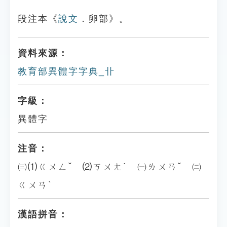
段注本《
說文
．卵部》。
資料來源：
教育部異體字字典_卝
字級：
異體字
注音：
㈢⑴ㄍㄨㄥˇ ⑵ㄎㄨㄤˋ ㈠ㄌㄨㄢˇ ㈡
ㄍㄨㄢˋ
漢語拼音：