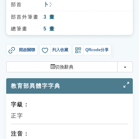
索引選單
部首
卜
ㄅㄨˇ
知識索引
部首外筆畫
3
畫
單字索引
總筆畫
5
畫
生命大百科索引
開啟關聯
列入收藏
QRcode分享
遊戲專區
切換
切換辭典
教學應用
教育部異體字字典
貓頭鷹博士
字級：
正字
注音：