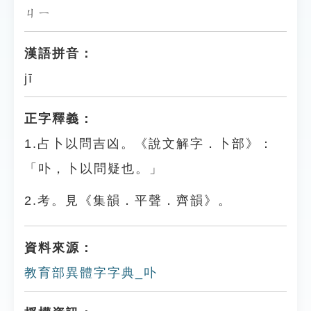
ㄐㄧ
漢語拼音：
jī
正字釋義：
1.占卜以問吉凶。《說文解字．卜部》：
「卟，卜以問疑也。」
2.考。見《集韻．平聲．齊韻》。
資料來源：
教育部異體字字典_卟