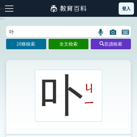
跳
登入
:::
到
主
:::
要
內
語
圖
開
容
注音索引圖示
筆畫索引圖示
部首索引表圖示
言
片
啟
詞條檢索
全文檢索
音讀檢索
搜
搜
鍵
尋
尋
盤
圖
圖
圖
示
示
示
卟
ㄐ
網站導覽
ㄧ
生字詞彙表
成語故事